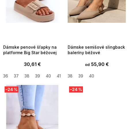
u
k
t
o
v
SUMMER SALE -35% ?
SUMMER SALE -35% ?
MMER35:35:EUR:P:f!2026-
G_SUMMER35:35:EUR:P:f!2026-
8-04-09:01,2026-08-10-
08-04-09:01,2026-08-10-
09:00
09:00
Dámske penové šľapky na
Dámske semišové slingback
platforme Big Star béžovej
baleríny béžové
30,61 €
55,90 €
od
36
37
38
39
40
41
38
39
40
–24 %
–24 %