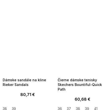
SUMMER SALE -35% ?
SUMMER SALE -35% ?
MMER35:35:EUR:P:f!2026-
G_SUMMER35:35:EUR:P:f!2026-
8-04-09:01,2026-08-10-
08-04-09:01,2026-08-10-
09:00
09:00
Dámske sandále na kline
Čierne dámske tenisky
Rieker Sandals
Skechers Bountiful-Quick
Path
80,71 €
60,68 €
38
39
36
37
38
39
41