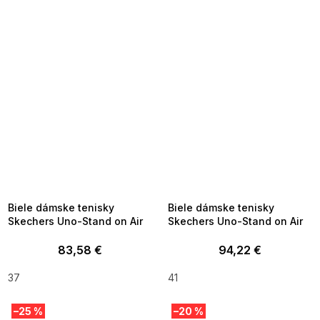
SUMMER SALE -35% ?
SUMMER SALE -35% ?
MMER35:35:EUR:P:f!2026-
G_SUMMER35:35:EUR:P:f!2026-
8-04-09:01,2026-08-10-
08-04-09:01,2026-08-10-
09:00
09:00
Biele dámske tenisky
Biele dámske tenisky
Skechers Uno-Stand on Air
Skechers Uno-Stand on Air
83,58 €
94,22 €
37
41
–25 %
–20 %