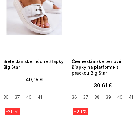
SUMMER SALE -35% ?
SUMMER SALE -35% ?
MMER35:35:EUR:P:f!2026-
G_SUMMER35:35:EUR:P:f!2026-
8-04-09:01,2026-08-10-
08-04-09:01,2026-08-10-
09:00
09:00
Biele dámske módne šľapky
Čierne dámske penové
Big Star
šľapky na platforme s
prackou Big Star
40,15 €
30,61 €
36
37
40
41
36
37
38
39
40
41
–20 %
–20 %