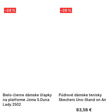
–24 %
–20 %
SUMMER SALE -35% ?
SUMMER SALE -35% ?
MMER35:35:EUR:P:f!2026-
G_SUMMER35:35:EUR:P:f!2026-
8-04-09:01,2026-08-10-
08-04-09:01,2026-08-10-
09:00
09:00
Bielo-čierne dámske šľapky
Púdrové dámske tenisky
na platforme Joma S.Duna
Skechers Uno-Stand on Air
Lady 2502
83,58 €