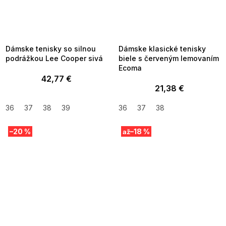
SUMMER SALE -35% ?
SUMMER SALE -35% ?
MMER35:35:EUR:P:f!2026-
G_SUMMER35:35:EUR:P:f!2026-
8-04-09:01,2026-08-10-
08-04-09:01,2026-08-10-
09:00
09:00
Dámske tenisky so silnou
Dámske klasické tenisky
podrážkou Lee Cooper sivá
biele s červeným lemovaním
Ecoma
42,77 €
21,38 €
36
37
38
39
36
37
38
–20 %
–18 %
až