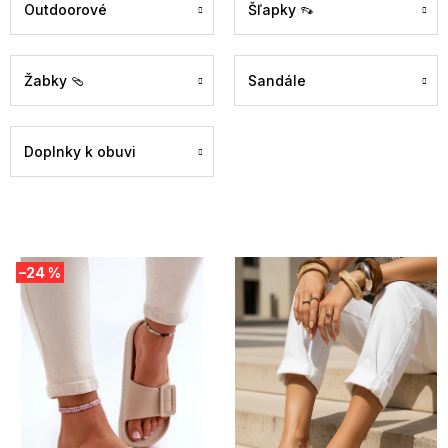
Outdoorové
Šľapky 👡
Žabky 🩴
Sandále
Doplnky k obuvi
V
–24 %
ý
p
i
s
p
r
o
d