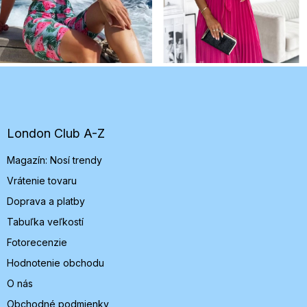
Z
á
p
ä
t
London Club A-Z
i
Magazín: Nosí trendy
e
Vrátenie tovaru
Doprava a platby
Tabuľka veľkostí
Fotorecenzie
Hodnotenie obchodu
O nás
Obchodné podmienky