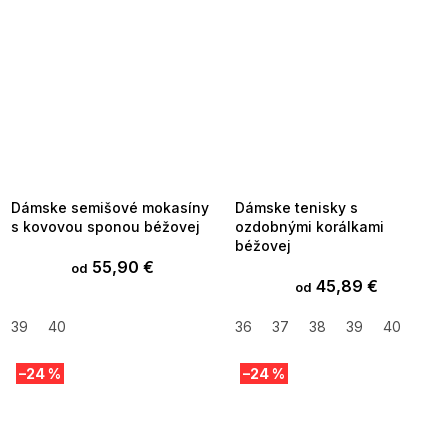
SUMMER SALE -35% ?
SUMMER SALE -35% ?
MMER35:35:EUR:P:f!2026-
G_SUMMER35:35:EUR:P:f!2026-
8-04-09:01,2026-08-10-
08-04-09:01,2026-08-10-
09:00
09:00
Dámske semišové mokasíny
Dámske tenisky s
s kovovou sponou béžovej
ozdobnými korálkami
béžovej
55,90 €
od
45,89 €
od
39
40
36
37
38
39
40
–24 %
–24 %