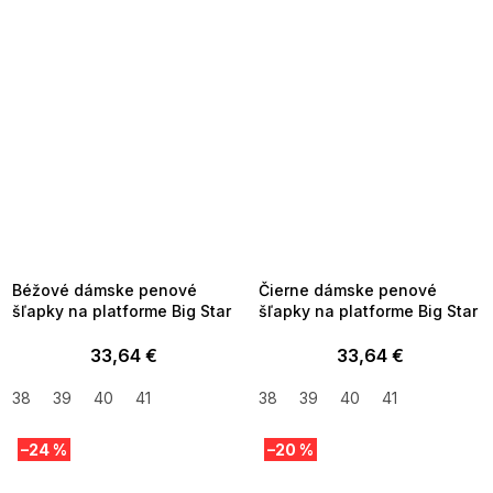
SUMMER SALE -35% ?
SUMMER SALE -35% ?
MMER35:35:EUR:P:f!2026-
G_SUMMER35:35:EUR:P:f!2026-
8-04-09:01,2026-08-10-
08-04-09:01,2026-08-10-
09:00
09:00
Béžové dámske penové
Čierne dámske penové
šľapky na platforme Big Star
šľapky na platforme Big Star
33,64 €
33,64 €
38
39
40
41
38
39
40
41
–24 %
–20 %