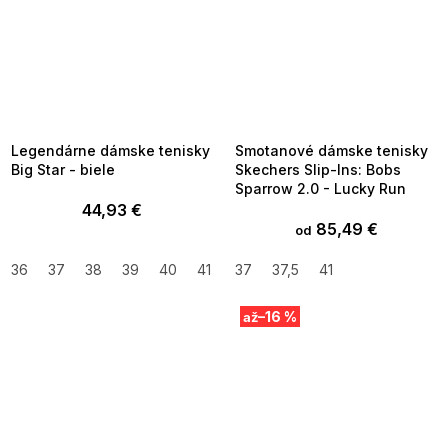
SUMMER SALE -35% ?
SUMMER SALE -35% ?
MMER35:35:EUR:P:f!2026-
G_SUMMER35:35:EUR:P:f!2026-
8-04-09:01,2026-08-10-
08-04-09:01,2026-08-10-
09:00
09:00
Legendárne dámske tenisky
Smotanové dámske tenisky
Big Star - biele
Skechers Slip-Ins: Bobs
Sparrow 2.0 - Lucky Run
44,93 €
85,49 €
od
36
37
38
39
40
41
37
37,5
41
–16 %
až