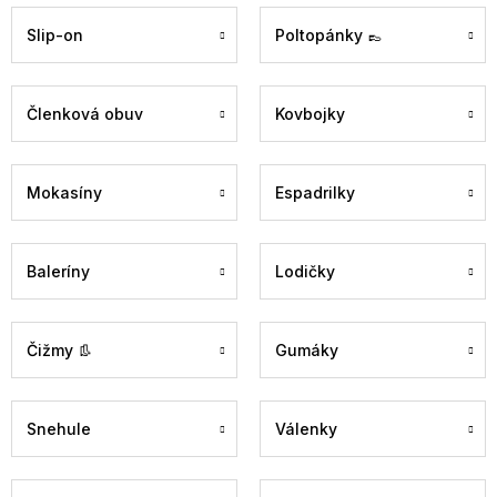
Slip-on
Poltopánky 👞
Členková obuv
Kovbojky
Mokasíny
Espadrilky
Baleríny
Lodičky
Čižmy 👢
Gumáky
Snehule
Válenky