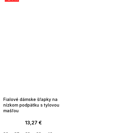
SUMMER SALE -35% ?
MMER35:35:EUR:P:f!2026-
8-04-09:01,2026-08-10-
09:00
Fialové dámske šľapky na
nízkom podpätku s tylovou
mašľou
13,27 €