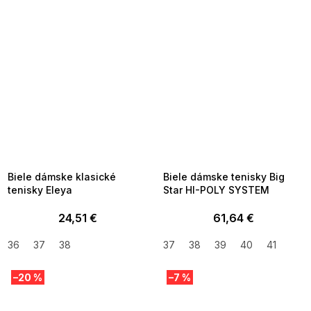
SUMMER SALE -35% ?
SUMMER SALE -35% ?
MMER35:35:EUR:P:f!2026-
G_SUMMER35:35:EUR:P:f!2026-
8-04-09:01,2026-08-10-
08-04-09:01,2026-08-10-
09:00
09:00
Biele dámske klasické
Biele dámske tenisky Big
tenisky Eleya
Star HI-POLY SYSTEM
24,51 €
61,64 €
36
37
38
37
38
39
40
41
–20 %
–7 %