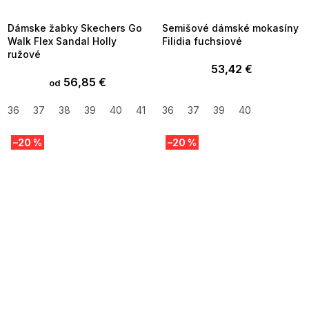
09:00
09:00
Dámske žabky Skechers Go
Semišové dámské mokasíny
Walk Flex Sandal Holly
Filidia fuchsiové
ružové
53,42 €
56,85 €
od
36
37
38
39
40
41
42
36
37
39
40
–20 %
–20 %