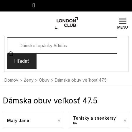
Prejsť
na
obsah
Hľadať
Domov
Ženy
Obuv
Dámska obuv veľkosť 47.5
Dámska obuv veľkosť 47.5
Tenisky a sneakersy
Mary Jane
👟