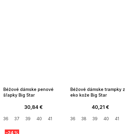
SUMMER SALE -35% ?
SUMMER SALE -35% ?
MMER35:35:EUR:P:f!2026-
G_SUMMER35:35:EUR:P:f!2026-
8-04-09:01,2026-08-10-
08-04-09:01,2026-08-10-
09:00
09:00
Béžové dámske penové
Béžové dámske trampky z
šľapky Big Star
eko kože Big Star
30,84 €
40,21 €
36
37
39
40
41
36
38
39
40
41
–24 %