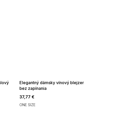
SUMMER SALE -35% ?
G_SUMMER35:35:EUR:P:f!2026-
08-04-09:01,2026-08-10-
09:00
alový
Elegantný dámsky vínový blejzer
bez zapínania
37,77 €
ONE SIZE