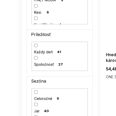
Kesi
6
Kesi Włoski
4
Príležitosť
SUMMER
LENITIF
10
G_SUMMER35
08-04-09
Perso
3
Každý deň
41
Hned
káro
VENATON
4
Spoločnosť
27
vypc
54,4
ONE S
Sezóna
Celoročné
9
Jar
40