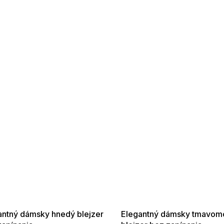
 SALE -35% ?
SUMMER SALE -35% ?
:35:EUR:P:f!2026-
G_SUMMER35:35:EUR:P:f!2026-
:01,2026-08-10-
08-04-09:01,2026-08-10-
09:00
09:00
antný dámsky hnedý blejzer
Elegantný dámsky tmavom