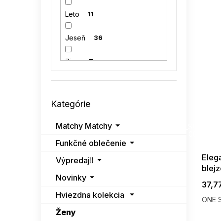
Leto
11
Jeseň
36
Zima
7
Preskočiť
Kategórie
kategórie
SUMMER
Matchy Matchy
G_SUMMER35
08-04-09
Funkčné oblečenie
Eleg
Výpredaj‼️
blejz
Novinky
37,7
Hviezdna kolekcia
ONE S
Ženy