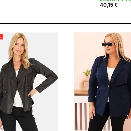
40,15 €
%