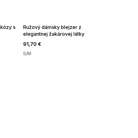
SUMMER SALE -35% ?
G_SUMMER35:35:EUR:P:f!2026-
08-04-09:01,2026-08-10-
09:00
skózy s
Ružový dámsky blejzer z
elegantnej žakárovej látky
91,70 €
S/M