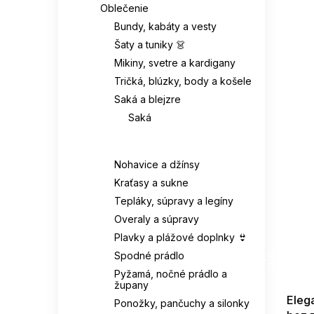
Oblečenie
Bundy, kabáty a vesty
Šaty a tuniky 👗
Mikiny, svetre a kardigany
Tričká, blúzky, body a košele
Saká a blejzre
Saká
Blejzre
Nohavice a džínsy
Kraťasy a sukne
Tepláky, súpravy a legíny
Overaly a súpravy
Plavky a plážové doplnky 👙
SUMMER
Spodné prádlo
G_SUMMER35
08-04-09
Pyžamá, nočné prádlo a
župany
Eleg
Ponožky, pančuchy a silonky