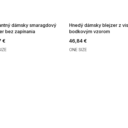
 SALE -35% ?
SUMMER SALE -35% ?
:35:EUR:P:f!2026-
G_SUMMER35:35:EUR:P:f!2026-
:01,2026-08-10-
08-04-09:01,2026-08-10-
09:00
09:00
antný dámsky smaragdový
Hnedý dámsky blejzer z vi
er bez zapínania
bodkovým vzorom
7 €
46,84 €
IZE
ONE SIZE