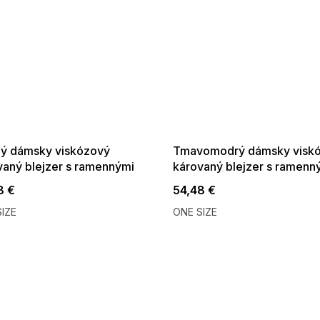
 SALE -35% ?
SUMMER SALE -35% ?
:35:EUR:P:f!2026-
G_SUMMER35:35:EUR:P:f!2026-
:01,2026-08-10-
08-04-09:01,2026-08-10-
09:00
09:00
ý dámsky viskózový
Tmavomodrý dámsky visk
vaný blejzer s ramennými
károvaný blejzer s ramenn
hávkami
vypchávkami
8 €
54,48 €
IZE
ONE SIZE