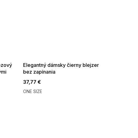
SUMMER SALE -35% ?
G_SUMMER35:35:EUR:P:f!2026-
08-04-09:01,2026-08-10-
09:00
ózový
Elegantný dámsky čierny blejzer
ými
bez zapínania
37,77 €
ONE SIZE