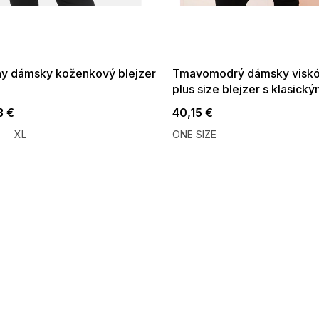
 SALE -35% ?
SUMMER SALE -35% ?
:35:EUR:P:f!2026-
G_SUMMER35:35:EUR:P:f!2026-
:01,2026-08-10-
08-04-09:01,2026-08-10-
09:00
09:00
ny dámsky koženkový blejzer
Tmavomodrý dámsky visk
plus size blejzer s klasick
golierom
3 €
40,15 €
XL
ONE SIZE