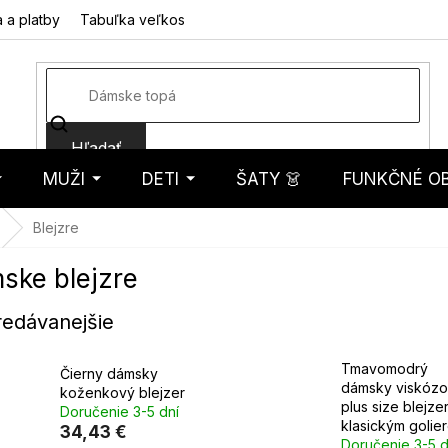
 a platby
Tabuľka veľkostí
Fotorecenzie
Hodnotenie obcho
Hľadať
MUŽI
DETI
ŠATY 👗
FUNKČNÉ OB
košík
Blejzre
ske blejzre
redávanejšie
Tmavomodrý
Čierny dámsky
dámsky viskóz
koženkový blejzer
plus size blejzer
Doručenie 3-5 dní
klasickým golie
34,43 €
Doručenie 3-5 d