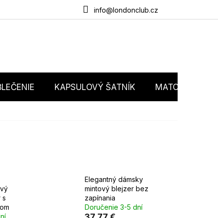
du
O nás
Obchodné podmienky
Podmienky ochrany osobný
info@londonclub.cz
LEČENIE
KAPSULOVÝ ŠATNÍK
MATCHY MATC
Elegantný dámsky
ový
mintový blejzer bez
 s
zapínania
rom
Doručenie 3-5 dní
ní
37,77 €