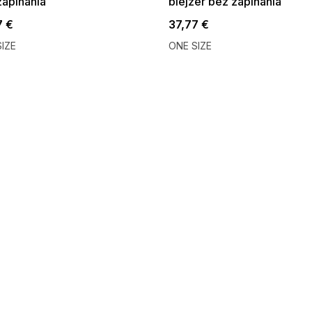
zapínania
blejzer bez zapínania
7 €
37,77 €
IZE
ONE SIZE