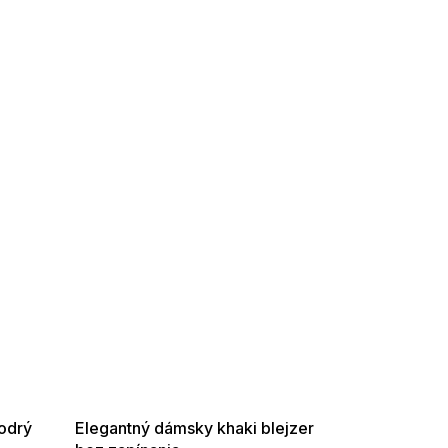
SUMMER SALE -35% ?
G_SUMMER35:35:EUR:P:f!2026-
08-04-09:01,2026-08-10-
09:00
odrý
Elegantný dámsky khaki blejzer