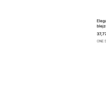
SUMMER
G_SUMMER35
08-04-09
Eleg
blejz
37,7
ONE S