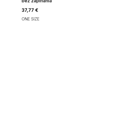
bez zapínania
37,77 €
ONE SIZE