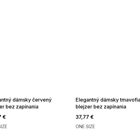
 SALE -35% ?
SUMMER SALE -35% ?
:35:EUR:P:f!2026-
G_SUMMER35:35:EUR:P:f!2026-
:01,2026-08-10-
08-04-09:01,2026-08-10-
09:00
09:00
antný dámsky červený
Elegantný dámsky tmavofi
er bez zapínania
blejzer bez zapínania
7 €
37,77 €
IZE
ONE SIZE