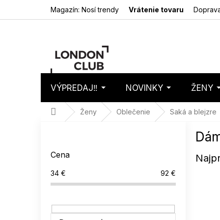
Prejsť
Magazín: Nosí trendy
Vrátenie tovaru
Doprava
na
obsah
VÝPREDAJ‼️
NOVINKY
ŽENY
Nákupný
Prázdny 
košík
Domov
Ženy
Oblečenie
Saká a blejzre
B
Dám
o
č
Cena
Najp
n
ý
34
€
92
€
p
a
n
e