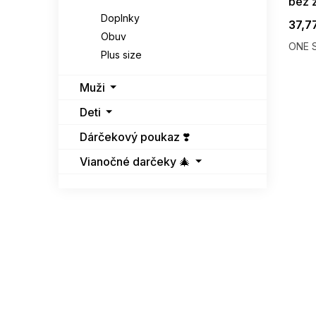
bez 
Doplnky
37,7
Obuv
ONE S
Plus size
Muži
Deti
Dárčekový poukaz ❣️
Vianočné darčeky 🎄