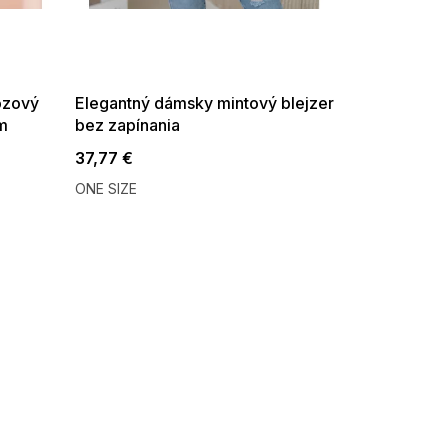
SUMMER SALE -35% ?
G_SUMMER35:35:EUR:P:f!2026-
08-04-09:01,2026-08-10-
09:00
ózový
Elegantný dámsky mintový blejzer
ým
bez zapínania
37,77 €
ONE SIZE