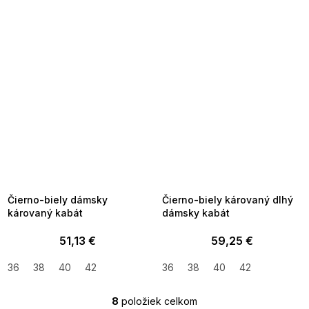
SUMMER SALE -35% ?
SUMMER SALE -35% ?
MMER35:35:EUR:P:f!2026-
G_SUMMER35:35:EUR:P:f!2026-
8-04-09:01,2026-08-10-
08-04-09:01,2026-08-10-
09:00
09:00
Čierno-biely dámsky
Čierno-biely károvaný dlhý
károvaný kabát
dámsky kabát
51,13 €
59,25 €
36
38
40
42
36
38
40
42
8
položiek celkom
O