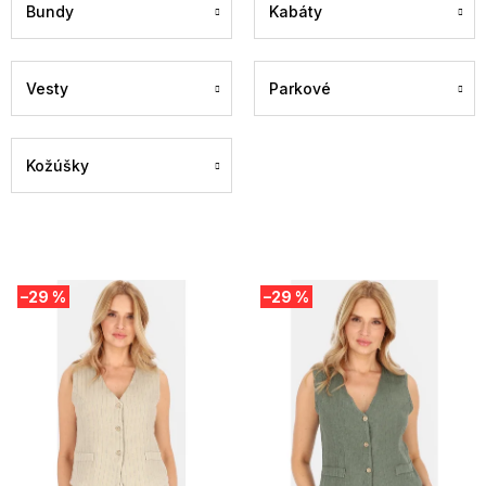
Bundy
Kabáty
Vesty
Parkové
Kožúšky
V
–29 %
–29 %
ý
p
i
s
p
r
o
d