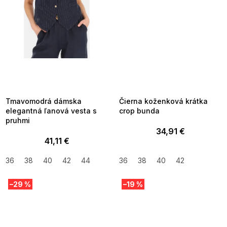
SUMMER SALE -35% ?
SUMMER SALE -35% ?
MMER35:35:EUR:P:f!2026-
G_SUMMER35:35:EUR:P:f!2026-
8-04-09:01,2026-08-10-
08-04-09:01,2026-08-10-
09:00
09:00
Tmavomodrá dámska
Čierna koženková krátka
elegantná ľanová vesta s
crop bunda
pruhmi
34,91 €
41,11 €
36
38
40
42
44
36
38
40
42
–29 %
–19 %