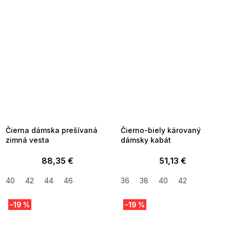
SUMMER SALE -35% ?
SUMMER SALE -35% ?
MMER35:35:EUR:P:f!2026-
G_SUMMER35:35:EUR:P:f!2026-
8-04-09:01,2026-08-10-
08-04-09:01,2026-08-10-
09:00
09:00
Čierna dámska prešívaná
Čierno-biely károvaný
zimná vesta
dámsky kabát
88,35 €
51,13 €
40
42
44
46
36
38
40
42
–19 %
–19 %