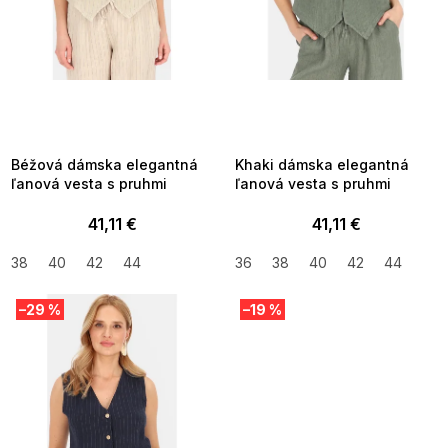
u
k
t
o
v
SUMMER SALE -35% ?
SUMMER SALE -35% ?
MMER35:35:EUR:P:f!2026-
G_SUMMER35:35:EUR:P:f!2026-
8-04-09:01,2026-08-10-
08-04-09:01,2026-08-10-
09:00
09:00
Béžová dámska elegantná
Khaki dámska elegantná
ľanová vesta s pruhmi
ľanová vesta s pruhmi
41,11 €
41,11 €
38
40
42
44
36
38
40
42
44
–29 %
–19 %