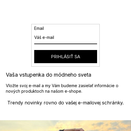
v
l
á
d
a
Email
c
i
e
p
r
PRIHLÁSIŤ SA
v
k
y
Vaša vstupenka do módneho sveta
v
ý
Vložte svoj e-mail a my Vám budeme zasielať informácie o
p
nových produktoch na našom e-shope.
i
s
Trendy novinky rovno do vašej e-mailovej schránky.
u