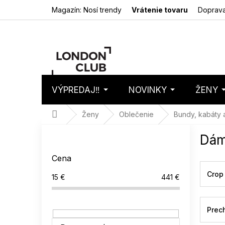
Prejsť
Magazín: Nosí trendy
Vrátenie tovaru
Doprava
na
obsah
VÝPREDAJ‼️
NOVINKY
ŽENY
Nákupný
Prázdny 
košík
Domov
Ženy
Oblečenie
Bundy, kabáty 
B
Dám
o
č
Cena
n
ý
Crop
15
€
441
€
p
a
n
Prec
e