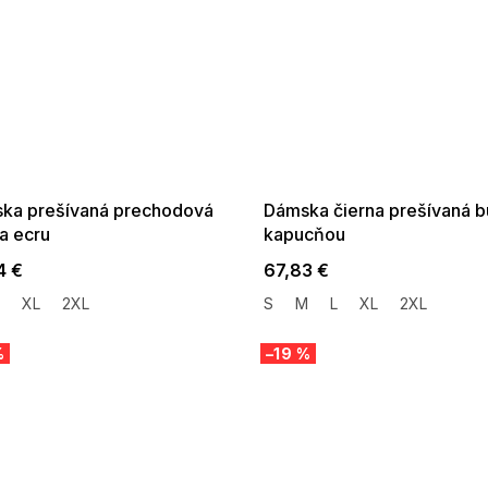
 SALE -35% ?
SUMMER SALE -35% ?
:35:EUR:P:f!2026-
G_SUMMER35:35:EUR:P:f!2026-
:01,2026-08-10-
08-04-09:01,2026-08-10-
09:00
09:00
ka prešívaná prechodová
Dámska čierna prešívaná b
a ecru
kapucňou
4 €
67,83 €
XL
2XL
S
M
L
XL
2XL
%
–19 %