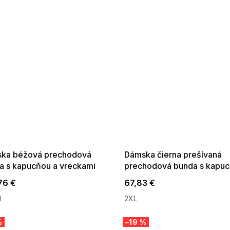
 SALE -35% ?
SUMMER SALE -35% ?
:35:EUR:P:f!2026-
G_SUMMER35:35:EUR:P:f!2026-
:01,2026-08-10-
08-04-09:01,2026-08-10-
09:00
09:00
ka béžová prechodová
Dámska čierna prešívaná
a s kapucňou a vreckami
prechodová bunda s kapu
76 €
67,83 €
M
2XL
%
–19 %