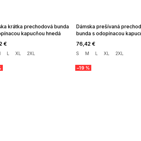
 SALE -35% ?
SUMMER SALE -35% ?
:35:EUR:P:f!2026-
G_SUMMER35:35:EUR:P:f!2026-
:01,2026-08-10-
08-04-09:01,2026-08-10-
09:00
09:00
ka krátka prechodová bunda
Dámska prešívaná precho
opínacou kapucňou hnedá
bunda s odopínacou kapu
hnedá
2 €
76,42 €
M
L
XL
2XL
S
M
L
XL
2XL
%
–19 %