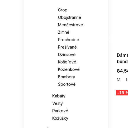
Bundy
Crop
Obojstranné
Menčestrové
Zimné
SUMMER
G_SUMMER35
Prechodné
08-04-09
Prešívané
Džínsové
Dáms
bund
Košeľové
Koženkové
84,5
Bombery
M
L
Športové
–19 
Kabáty
Vesty
Parkové
Kožúšky