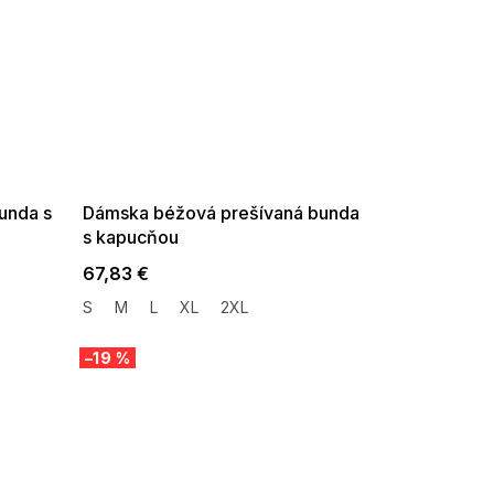
SUMMER SALE -35% ?
G_SUMMER35:35:EUR:P:f!2026-
08-04-09:01,2026-08-10-
09:00
unda s
Dámska béžová prešívaná bunda
s kapucňou
67,83 €
S
M
L
XL
2XL
–19 %