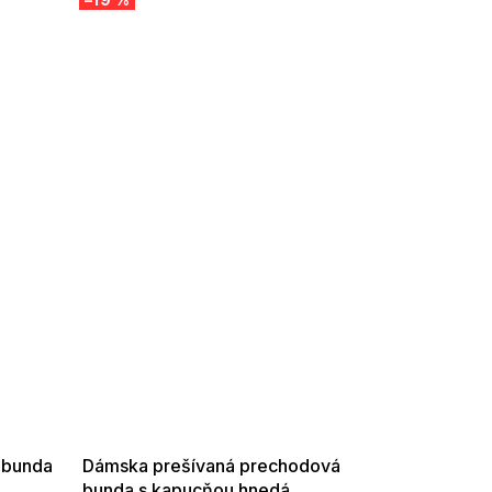
SUMMER SALE -35% ?
G_SUMMER35:35:EUR:P:f!2026-
08-04-09:01,2026-08-10-
09:00
 bunda
Dámska prešívaná prechodová
bunda s kapucňou hnedá