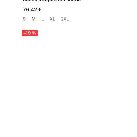
76,42 €
S
M
L
XL
2XL
–19 %