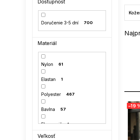
Dostupnosť
l
Kože
Doručenie 3-5 dní
700
Najp
Materiál
Nylon
61
Elastan
1
Polyester
467
V
–19 
ý
Bavlna
57
p
i
Eko semiš
1
s
p
Veľkosť
Polyamid
16