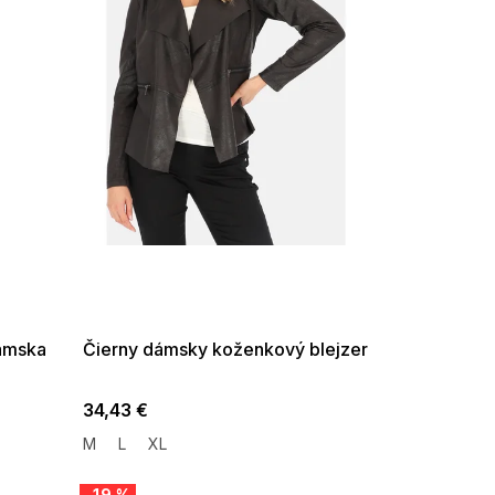
SUMMER SALE -35% ?
G_SUMMER35:35:EUR:P:f!2026-
08-04-09:01,2026-08-10-
09:00
ámska
Čierny dámsky koženkový blejzer
34,43 €
M
L
XL
–19 %