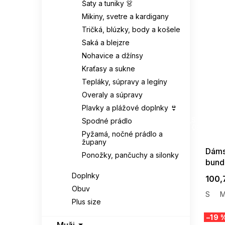
Šaty a tuniky 👗
Mikiny, svetre a kardigany
Tričká, blúzky, body a košele
Saká a blejzre
Nohavice a džínsy
Kraťasy a sukne
Tepláky, súpravy a legíny
Overaly a súpravy
Plavky a plážové doplnky 👙
SUMMER
G_SUMMER35
Spodné prádlo
08-04-09
Pyžamá, nočné prádlo a
župany
Dáms
Ponožky, pančuchy a silonky
bund
Doplnky
100,
Obuv
S
Plus size
–19 