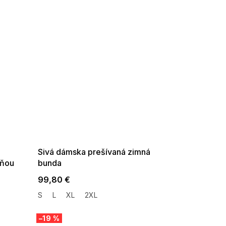
SUMMER SALE -35% ?
G_SUMMER35:35:EUR:P:f!2026-
08-04-09:01,2026-08-10-
09:00
Sivá dámska prešívaná zimná
cňou
bunda
99,80 €
S
L
XL
2XL
–19 %