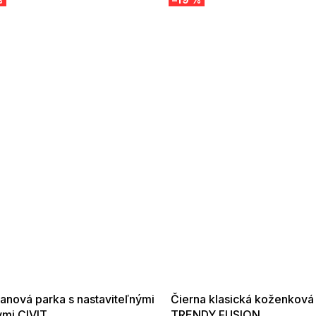
 SALE -35% ?
SUMMER SALE -35% ?
:35:EUR:P:f!2026-
G_SUMMER35:35:EUR:P:f!2026-
:01,2026-08-10-
08-04-09:01,2026-08-10-
09:00
09:00
anová parka s nastaviteľnými
Čierna klasická koženková
vmi CIVIT
TRENDY FUSION