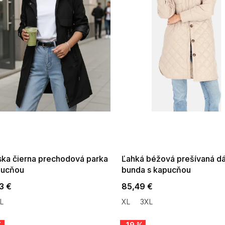
 SALE -35% ?
SUMMER SALE -35% ?
:35:EUR:P:f!2026-
G_SUMMER35:35:EUR:P:f!2026-
:01,2026-08-10-
08-04-09:01,2026-08-10-
09:00
09:00
ka čierna prechodová parka
Ľahká béžová prešívaná d
pucňou
bunda s kapucňou
3 €
85,49 €
L
XL
3XL
%
–19 %