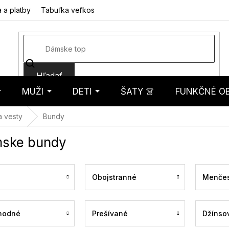
 a platby
Tabuľka veľkostí
Fotorecenzie
Hodnotenie obcho
Hľadať
MUŽI
DETI
ŠATY 👗
FUNKČNÉ OB
košík
a vesty
Bundy
ske bundy
Obojstranné
Menčes
hodné
Prešívané
Džínso