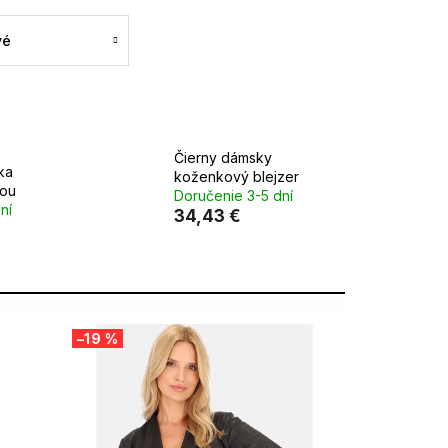
vé
Čierny dámsky
ka
koženkový blejzer
ňou
Doručenie 3-5 dní
ní
34,43 €
–19 %