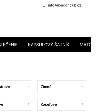
du
O nás
Obchodné podmienky
Podmienky ochrany osobný
info@londonclub.cz
LEČENIE
KAPSULOVÝ ŠATNÍK
MATCHY MATC
trové
Zimné
vé
Košeľové