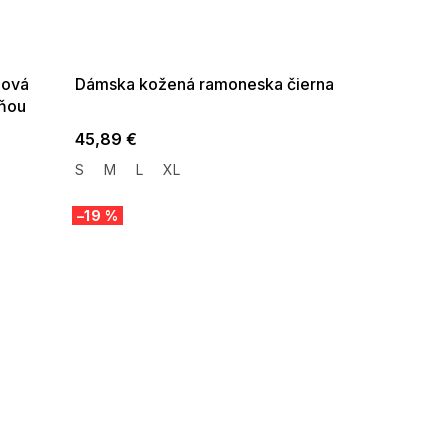
SUMMER SALE -35% ?
G_SUMMER35:35:EUR:P:f!2026-
08-04-09:01,2026-08-10-
09:00
dová
Dámska kožená ramoneska čierna
cňou
45,89 €
S
M
L
XL
–19 %