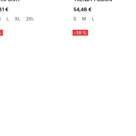
81 €
54,48 €
M
L
XL
2XL
S
M
L
%
–19 %