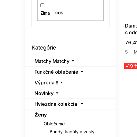
SUMMER
G_SUMMER35
SNOW MODA
3
08-04-09
Zima
302
SUBLEVEL
3
Dáms
s od
VASTON
4
Preskočiť
76,4
Kategórie
kategórie
VENATON
1
S
Matchy Matchy
–19 
Funkčné oblečenie
Výpredaj‼️
Novinky
Hviezdna kolekcia
Ženy
Oblečenie
Bundy, kabáty a vesty