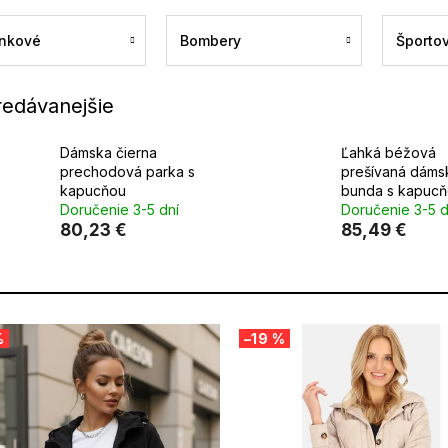
nkové
Bombery
Športo
redávanejšie
Dámska čierna
Ľahká béžová
prechodová parka s
prešívaná dáms
kapucňou
bunda s kapuc
Doručenie 3-5 dní
Doručenie 3-5 d
80,23 €
85,49 €
%
–19 %