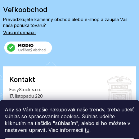
Veľkoobchod
Prevádzkujete kamenný obchod alebo e-shop a zaujala Vás
naša ponuka tovaru?
Viac informácií
Kontakt
EasyStock s.r.o.
17. listopadu 220
549 41 Červený Kostelec
Aby sa Vám lepšie nakupovali naše trendy, treba udeliť
IČ: 07727402, DIČ: CZ07727402
súhlas so spracovaním cookies. Súhlas udelíte
info@londonclub.sk
kliknutím na tlačidlo "súhlasím", alebo si ho môžete v
nastavení upraviť. Viac informácií
tu
.