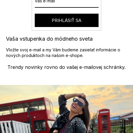
i
e
p
r
PRIHLÁSIŤ SA
v
k
y
Vaša vstupenka do módneho sveta
v
ý
Vložte svoj e-mail a my Vám budeme zasielať informácie o
p
nových produktoch na našom e-shope.
i
s
Trendy novinky rovno do vašej e-mailovej schránky.
u