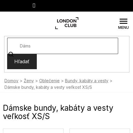
Prejsť
na
obsah
Hľadať
Domov
Ženy
Oblečenie
Bundy, kabáty a vesty
Dámske bundy, kabáty a vesty veľkosť XS/S
Dámske bundy, kabáty a vesty
veľkosť XS/S