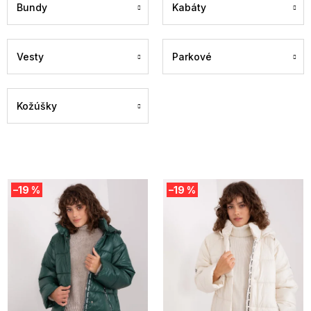
Bundy
Kabáty
Vesty
Parkové
Kožúšky
V
–19 %
–19 %
ý
p
i
s
p
r
o
d