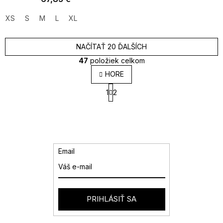
XS
S
M
L
XL
NAČÍTAŤ 20 ĎALŠÍCH
47
položiek celkom
O
HORE
v
S
l
1
2
t
á
r
d
á
a
n
k
c
o
i
v
e
Email
a
p
n
r
i
v
e
k
y
PRIHLÁSIŤ SA
v
ý