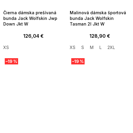
09:00
09:00
Čierna dámska prešívaná
Malinová dámska športová
bunda Jack Wolfskin Jwp
bunda Jack Wolfskin
Down Jkt W
Tasman 2l Jkt W
126,04 €
128,90 €
XS
XS
S
M
L
2XL
–19 %
–19 %