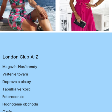
Z
á
p
ä
t
London Club A-Z
i
Magazín: Nosí trendy
e
Vrátenie tovaru
Doprava a platby
Tabuľka veľkostí
Fotorecenzie
Hodnotenie obchodu
O nás