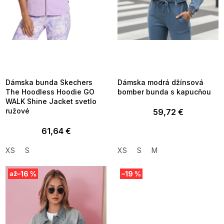
u
k
t
o
v
SUMMER SALE -35% ?
SUMMER SALE -35% ?
MMER35:35:EUR:P:f!2026-
G_SUMMER35:35:EUR:P:f!2026-
8-04-09:01,2026-08-10-
08-04-09:01,2026-08-10-
09:00
09:00
Dámska bunda Skechers
Dámska modrá džínsová
The Hoodless Hoodie GO
bomber bunda s kapucňou
WALK Shine Jacket svetlo
ružové
59,72 €
61,64 €
XS
S
XS
S
M
–16 %
–19 %
až