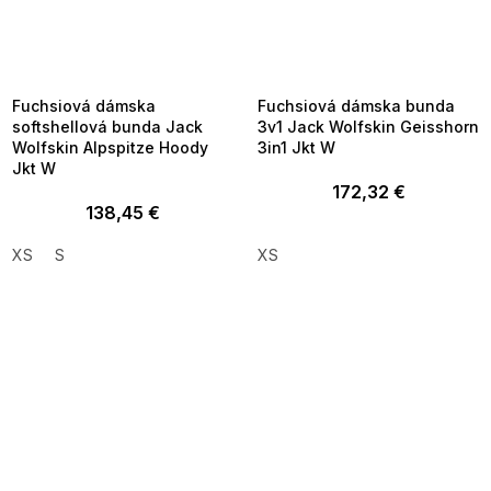
SUMMER SALE -35% ?
SUMMER SALE -35% ?
MMER35:35:EUR:P:f!2026-
G_SUMMER35:35:EUR:P:f!2026-
8-04-09:01,2026-08-10-
08-04-09:01,2026-08-10-
09:00
09:00
Fuchsiová dámska
Fuchsiová dámska bunda
softshellová bunda Jack
3v1 Jack Wolfskin Geisshorn
Wolfskin Alpspitze Hoody
3in1 Jkt W
Jkt W
172,32 €
138,45 €
XS
S
XS