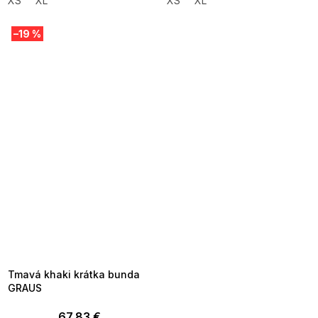
XS
XL
XS
XL
–19 %
SUMMER SALE -35% ?
MMER35:35:EUR:P:f!2026-
8-04-09:01,2026-08-10-
09:00
Tmavá khaki krátka bunda
GRAUS
67,83 €