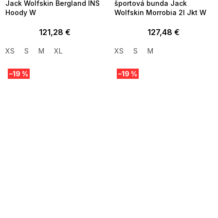
Jack Wolfskin Bergland INS
športová bunda Jack
Hoody W
Wolfskin Morrobia 2l Jkt W
121,28 €
127,48 €
XS
S
M
XL
XS
S
M
–19 %
–19 %
SUMMER SALE -35% ?
SUMMER SALE -35% ?
MMER35:35:EUR:P:f!2026-
G_SUMMER35:35:EUR:P:f!2026-
8-04-09:01,2026-08-10-
08-04-09:01,2026-08-10-