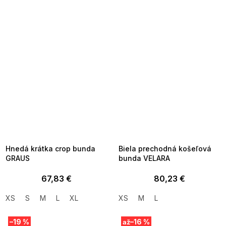
SUMMER SALE -35% ?
SUMMER SALE -35% ?
MMER35:35:EUR:P:f!2026-
G_SUMMER35:35:EUR:P:f!2026-
8-04-09:01,2026-08-10-
08-04-09:01,2026-08-10-
09:00
09:00
Hnedá krátka crop bunda
Biela prechodná košeľová
GRAUS
bunda VELARA
67,83 €
80,23 €
XS
S
M
L
XL
XS
M
L
–19 %
–16 %
až