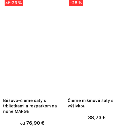
–26 %
–28 %
až
SUMMER SALE -35% ?
SUMMER SALE -35% ?
MMER35:35:EUR:P:f!2026-
G_SUMMER35:35:EUR:P:f!2026-
8-04-09:01,2026-08-10-
08-04-09:01,2026-08-10-
09:00
09:00
Béžovo-čierne šaty s
Čierne mikinové šaty s
trblietkami a rozparkom na
výšivkou
nohe MARGE
38,73 €
76,90 €
od