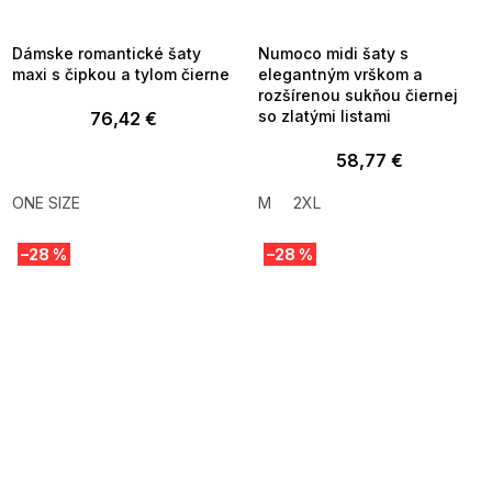
8-04-09:01,2026-08-10-
08-04-09:01,2026-08-10-
09:00
09:00
Dámske romantické šaty
Numoco midi šaty s
maxi s čipkou a tylom čierne
elegantným vrškom a
rozšírenou sukňou čiernej
so zlatými listami
76,42 €
58,77 €
ONE SIZE
M
2XL
–28 %
–28 %