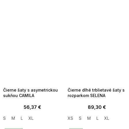
SUMMER SALE -35% ?
SUMMER SALE -35% ?
MMER35:35:EUR:P:f!2026-
G_SUMMER35:35:EUR:P:f!2026-
8-04-09:01,2026-08-10-
08-04-09:01,2026-08-10-
09:00
09:00
Čierne šaty s asymetrickou
Čierne dlhé trblietavé šaty s
sukňou CAMILA
rozparkom SELENA
56,37 €
89,30 €
S
M
L
XL
XS
S
M
L
XL