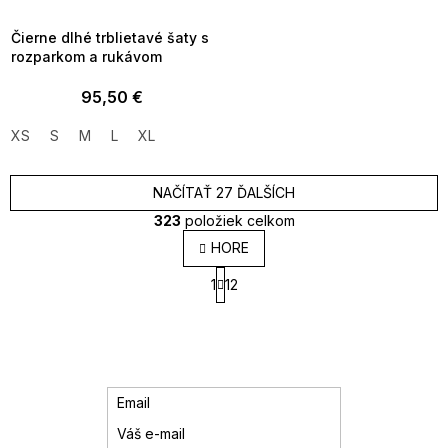
09:00
Čierne dlhé trblietavé šaty s
rozparkom a rukávom
95,50 €
XS
S
M
L
XL
NAČÍTAŤ 27 ĎALŠÍCH
323
položiek celkom
O
HORE
v
S
l
1
12
t
á
r
d
á
a
n
k
c
o
i
v
e
Email
a
p
n
r
i