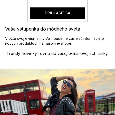
v
e
k
y
PRIHLÁSIŤ SA
v
ý
p
Vaša vstupenka do módneho sveta
i
s
Vložte svoj e-mail a my Vám budeme zasielať informácie o
u
nových produktoch na našom e-shope.
Trendy novinky rovno do vašej e-mailovej schránky.