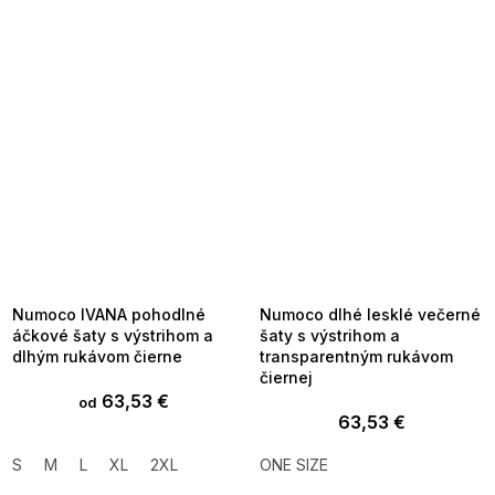
SUMMER SALE -35% ?
SUMMER SALE -35% ?
MMER35:35:EUR:P:f!2026-
G_SUMMER35:35:EUR:P:f!2026-
8-04-09:01,2026-08-10-
08-04-09:01,2026-08-10-
09:00
09:00
Numoco IVANA pohodlné
Numoco dlhé lesklé večerné
áčkové šaty s výstrihom a
šaty s výstrihom a
dlhým rukávom čierne
transparentným rukávom
čiernej
63,53 €
od
63,53 €
S
M
L
XL
2XL
ONE SIZE