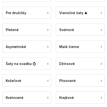
Pre družičky
Vianočné šaty 🎄
Pletené
Svetrové
Asymetrické
Malé čierne
Šaty na svadbu 💍
Džínsové
Košeľové
Plisované
Kvetované
Krajkové