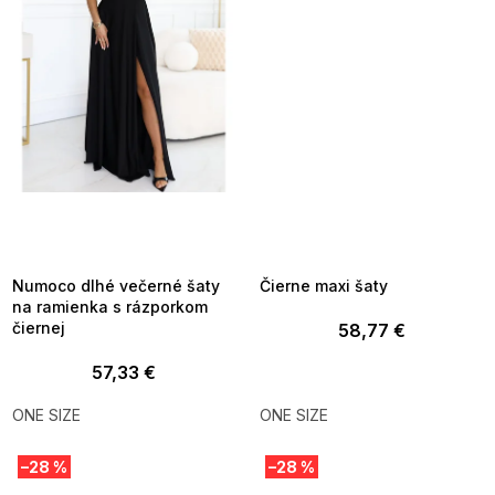
SUMMER SALE -35% ?
SUMMER SALE -35% ?
MMER35:35:EUR:P:f!2026-
G_SUMMER35:35:EUR:P:f!2026-
8-04-09:01,2026-08-10-
08-04-09:01,2026-08-10-
09:00
09:00
Numoco dlhé večerné šaty
Čierne maxi šaty
na ramienka s rázporkom
čiernej
58,77 €
57,33 €
ONE SIZE
ONE SIZE
–28 %
–28 %