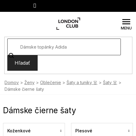
Prejsť
na
obsah
Hľadať
Domov
Ženy
Oblečenie
Šaty a tuniky 👗
Šaty 👗
Dámske čierne šaty
Dámske čierne šaty
Koženkové
Plesové