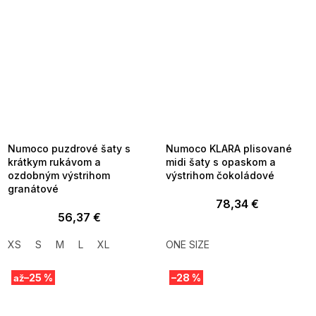
SUMMER SALE -35% ?
SUMMER SALE -35% ?
MMER35:35:EUR:P:f!2026-
G_SUMMER35:35:EUR:P:f!2026-
8-04-09:01,2026-08-10-
08-04-09:01,2026-08-10-
09:00
09:00
Numoco puzdrové šaty s
Numoco KLARA plisované
krátkym rukávom a
midi šaty s opaskom a
ozdobným výstrihom
výstrihom čokoládové
granátové
78,34 €
56,37 €
XS
S
M
L
XL
ONE SIZE
–25 %
–28 %
až