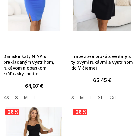
d
u
k
t
o
v
SUMMER SALE -35% ?
SUMMER SALE -35% ?
MMER35:35:EUR:P:f!2026-
G_SUMMER35:35:EUR:P:f!2026-
8-04-09:01,2026-08-10-
08-04-09:01,2026-08-10-
09:00
09:00
Dámske šaty NINA s
Trapézové brokátové šaty s
prekladaným výstrihom,
tylovými rukávmi a výstrihom
rukávom a opaskom
do V čiernej
kráľovsky modrej
65,45 €
64,97 €
XS
S
M
L
S
M
L
XL
2XL
–28 %
–28 %