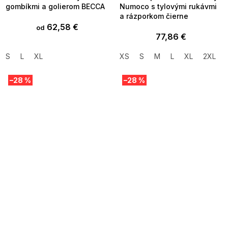
gombíkmi a golierom BECCA
Numoco s tylovými rukávmi
a rázporkom čierne
62,58 €
od
77,86 €
S
L
XL
XS
S
M
L
XL
2XL
–28 %
–28 %
SUMMER SALE -35% ?
SUMMER SALE -35% ?
MMER35:35:EUR:P:f!2026-
G_SUMMER35:35:EUR:P:f!2026-