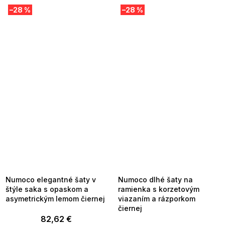
–28 %
–28 %
SUMMER SALE -35% ?
SUMMER SALE -35% ?
MMER35:35:EUR:P:f!2026-
G_SUMMER35:35:EUR:P:f!2026-
8-04-09:01,2026-08-10-
08-04-09:01,2026-08-10-
09:00
09:00
Numoco elegantné šaty v
Numoco dlhé šaty na
štýle saka s opaskom a
ramienka s korzetovým
asymetrickým lemom čiernej
viazaním a rázporkom
čiernej
82,62 €