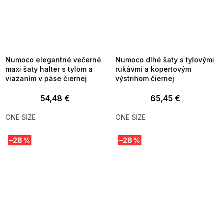
SUMMER SALE -35% ?
SUMMER SALE -35% ?
MMER35:35:EUR:P:f!2026-
G_SUMMER35:35:EUR:P:f!2026-
8-04-09:01,2026-08-10-
08-04-09:01,2026-08-10-
09:00
09:00
Numoco elegantné večerné
Numoco dlhé šaty s tylovými
maxi šaty halter s tylom a
rukávmi a kopertovým
viazaním v páse čiernej
výstrihom čiernej
54,48 €
65,45 €
ONE SIZE
ONE SIZE
–28 %
–28 %