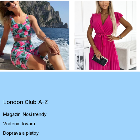
Z
á
p
ä
t
London Club A-Z
i
Magazín: Nosí trendy
e
Vrátenie tovaru
Doprava a platby