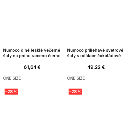
SUMMER SALE -35% ?
SUMMER SALE -35% ?
MMER35:35:EUR:P:f!2026-
G_SUMMER35:35:EUR:P:f!2026-
8-04-09:01,2026-08-10-
08-04-09:01,2026-08-10-
09:00
09:00
Numoco dlhé lesklé večerné
Numoco priliehavé svetrové
šaty na jedno rameno čierne
šaty s rolákom čokoládové
61,64 €
49,22 €
ONE SIZE
ONE SIZE
–28 %
–28 %