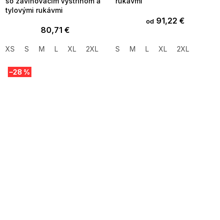
so zavinovacím výstrihom a
rukávmi
tylovými rukávmi
91,22 €
od
80,71 €
XS
S
M
L
XL
2XL
S
M
L
XL
2XL
–28 %
SUMMER SALE -35% ?
MMER35:35:EUR:P:f!2026-
8-04-09:01,2026-08-10-