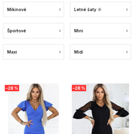
Mikinové
Letné šaty 🌞
Športové
Mini
Maxi
Midi
V
–28 %
–28 %
ý
p
i
s
p
r
o