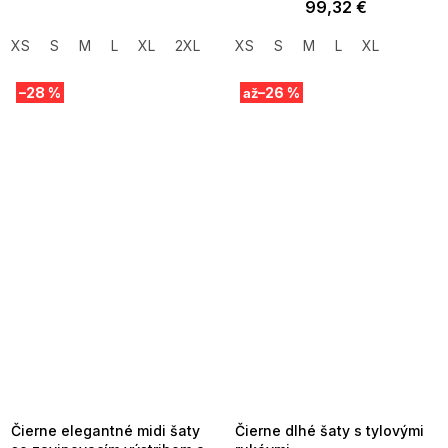
99,32 €
XS
S
M
L
XL
2XL
XS
S
M
L
XL
–28 %
–26 %
až
SUMMER SALE -35% ?
SUMMER SALE -35% ?
MMER35:35:EUR:P:f!2026-
G_SUMMER35:35:EUR:P:f!2026-
8-04-09:01,2026-08-10-
08-04-09:01,2026-08-10-
09:00
09:00
Čierne elegantné midi šaty
Čierne dlhé šaty s tylovými