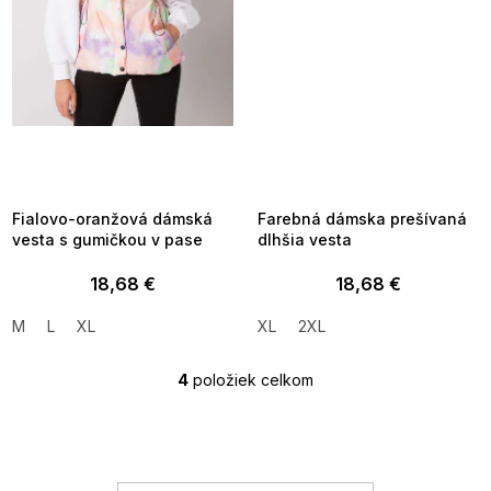
SUMMER SALE -35% ?
SUMMER SALE -35% ?
MMER35:35:EUR:P:f!2026-
G_SUMMER35:35:EUR:P:f!2026-
8-04-09:01,2026-08-10-
08-04-09:01,2026-08-10-
09:00
09:00
Fialovo-oranžová dámská
Farebná dámska prešívaná
vesta s gumičkou v pase
dlhšia vesta
18,68 €
18,68 €
M
L
XL
XL
2XL
4
položiek celkom
O
v
l
á
d