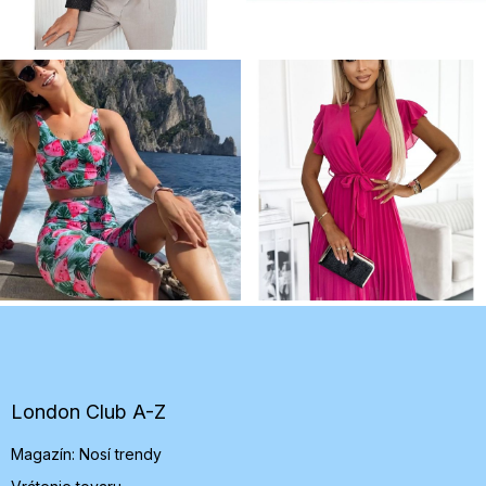
Z
á
p
ä
t
London Club A-Z
i
Magazín: Nosí trendy
e