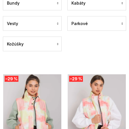
Bundy
Kabáty
Vesty
Parkové
Kožúšky
V
–29 %
–29 %
ý
p
i
s
p
r
o
d