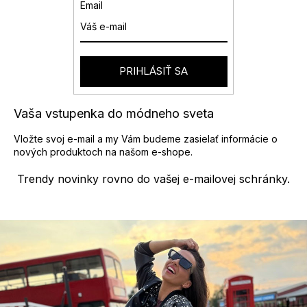
a
Email
c
i
e
p
r
PRIHLÁSIŤ SA
v
k
y
Vaša vstupenka do módneho sveta
v
ý
Vložte svoj e-mail a my Vám budeme zasielať informácie o
p
nových produktoch na našom e-shope.
i
s
Trendy novinky rovno do vašej e-mailovej schránky.
u