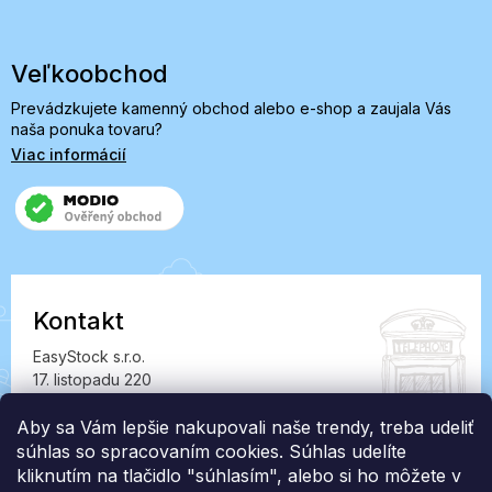
Veľkoobchod
Prevádzkujete kamenný obchod alebo e-shop a zaujala Vás
naša ponuka tovaru?
Viac informácií
Kontakt
EasyStock s.r.o.
17. listopadu 220
549 41 Červený Kostelec
IČ: 07727402, DIČ: CZ07727402
Aby sa Vám lepšie nakupovali naše trendy, treba udeliť
súhlas so spracovaním cookies. Súhlas udelíte
info@londonclub.sk
kliknutím na tlačidlo "súhlasím", alebo si ho môžete v