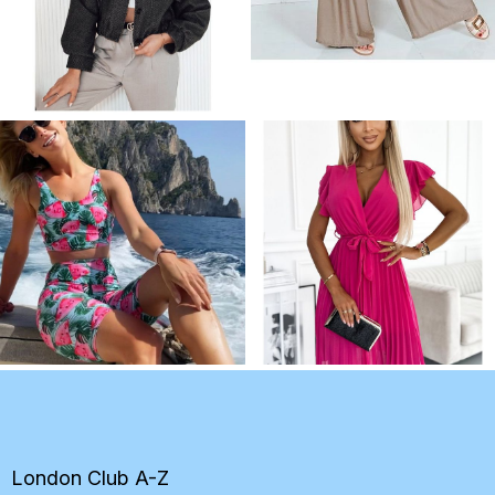
Z
á
p
ä
t
London Club A-Z