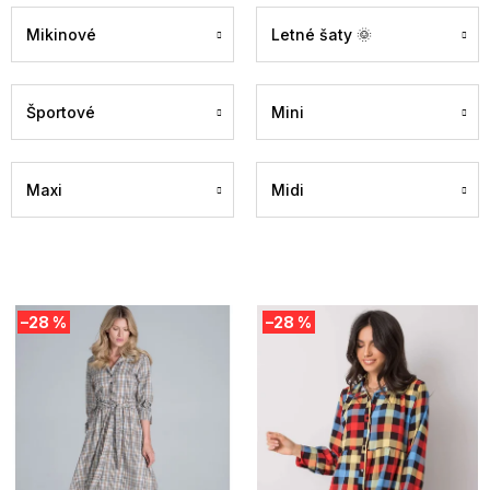
Mikinové
Letné šaty 🌞
Športové
Mini
Maxi
Midi
V
–28 %
–28 %
ý
p
i
s
p
r
o