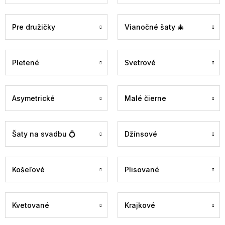
Pre družičky
Vianočné šaty 🎄
Pletené
Svetrové
Asymetrické
Malé čierne
Šaty na svadbu 💍
Džínsové
Košeľové
Plisované
Kvetované
Krajkové