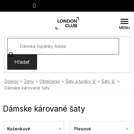
Prejsť
na
obsah
Hľadať
Domov
Ženy
Oblečenie
Šaty a tuniky 👗
Šaty 👗
Dámske kárované šaty
Dámske kárované šaty
Koženkové
Plesové