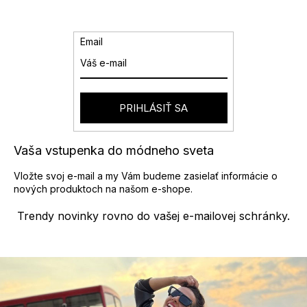
á
d
a
Email
c
i
e
p
r
PRIHLÁSIŤ SA
v
k
y
Vaša vstupenka do módneho sveta
v
ý
Vložte svoj e-mail a my Vám budeme zasielať informácie o
p
nových produktoch na našom e-shope.
i
s
Trendy novinky rovno do vašej e-mailovej schránky.
u