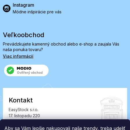
Instagram
Módne inšpirácie pre vás
Veľkoobchod
Prevádzkujete kamenný obchod alebo e-shop a zaujala Vás
naša ponuka tovaru?
Viac informácií
Kontakt
EasyStock s.r.o.
17. listopadu 220
549 41 Červený Kostelec
Aby sa Vám lepšie nakupovali naše trendy, treba udeliť
IČ: 07727402, DIČ: CZ07727402