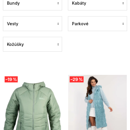
Bundy
Kabáty
Vesty
Parkové
Kožúšky
V
–19 %
–29 %
ý
p
i
s
p
r
o
d