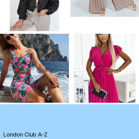
Z
á
p
ä
t
London Club A-Z