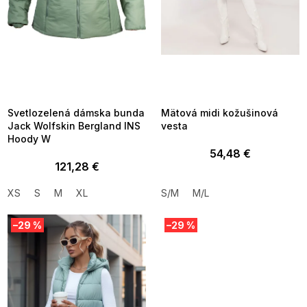
u
k
t
o
v
SUMMER SALE -35% ?
SUMMER SALE -35% ?
MMER35:35:EUR:P:f!2026-
G_SUMMER35:35:EUR:P:f!2026-
8-04-09:01,2026-08-10-
08-04-09:01,2026-08-10-
09:00
09:00
Svetlozelená dámska bunda
Mätová midi kožušinová
Jack Wolfskin Bergland INS
vesta
Hoody W
54,48 €
121,28 €
XS
S
M
XL
S/M
M/L
–29 %
–29 %