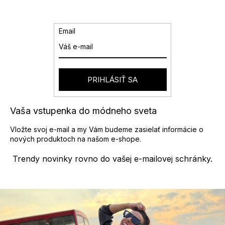
á
d
a
Email
c
i
e
p
r
PRIHLÁSIŤ SA
v
k
y
Vaša vstupenka do módneho sveta
v
ý
Vložte svoj e-mail a my Vám budeme zasielať informácie o
p
nových produktoch na našom e-shope.
i
s
Trendy novinky rovno do vašej e-mailovej schránky.
u