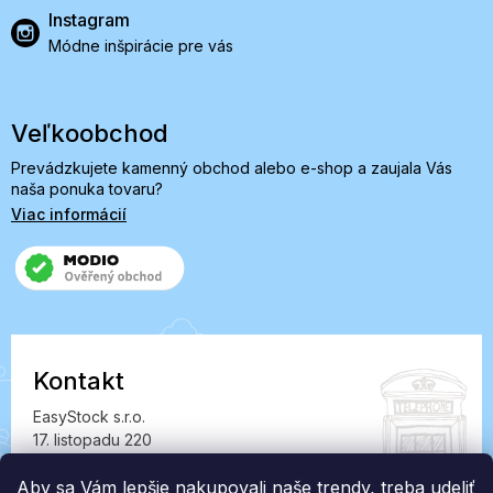
Instagram
Módne inšpirácie pre vás
Veľkoobchod
Prevádzkujete kamenný obchod alebo e-shop a zaujala Vás
naša ponuka tovaru?
Viac informácií
Kontakt
EasyStock s.r.o.
17. listopadu 220
549 41 Červený Kostelec
IČ: 07727402, DIČ: CZ07727402
Aby sa Vám lepšie nakupovali naše trendy, treba udeliť