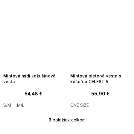
SUMMER SALE -35% ?
SUMMER SALE -35% ?
MMER35:35:EUR:P:f!2026-
G_SUMMER35:35:EUR:P:f!2026-
8-04-09:01,2026-08-10-
08-04-09:01,2026-08-10-
09:00
09:00
Mintová midi kožušinová
Mintová pletená vesta s
vesta
košeľou CELESTIA
54,48 €
55,90 €
S/M
M/L
ONE SIZE
6
položiek celkom
O
v
l