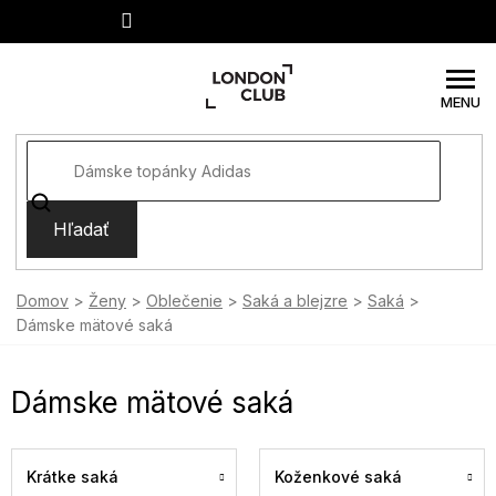
Prejsť
na
obsah
Hľadať
Domov
Ženy
Oblečenie
Saká a blejzre
Saká
Dámske mätové saká
Dámske mätové saká
Krátke saká
Koženkové saká