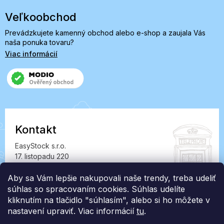
Veľkoobchod
Prevádzkujete kamenný obchod alebo e-shop a zaujala Vás
naša ponuka tovaru?
Viac informácií
Kontakt
EasyStock s.r.o.
17. listopadu 220
549 41 Červený Kostelec
IČ: 07727402, DIČ: CZ07727402
Aby sa Vám lepšie nakupovali naše trendy, treba udeliť
súhlas so spracovaním cookies. Súhlas udelíte
info@londonclub.sk
kliknutím na tlačidlo "súhlasím", alebo si ho môžete v
nastavení upraviť. Viac informácií
tu
.