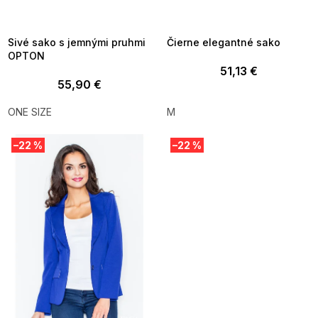
_FLS35:35:EUR:P:f!2026-
G_FLS35:35:EUR:P:f!2026-
8-10-09:01,2026-08-13-
08-10-09:01,2026-08-13-
09:00
09:00
Sivé sako s jemnými pruhmi
Čierne elegantné sako
OPTON
51,13 €
55,90 €
ONE SIZE
M
–22 %
–22 %