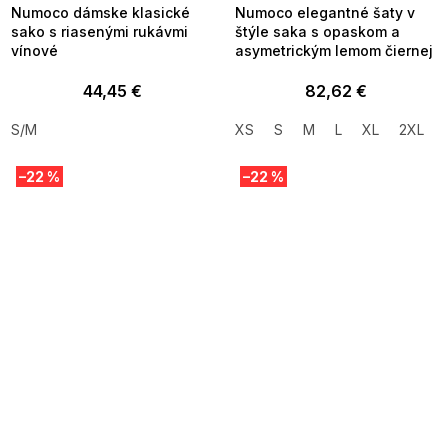
Numoco dámske klasické
Numoco elegantné šaty v
sako s riasenými rukávmi
štýle saka s opaskom a
vínové
asymetrickým lemom čiernej
44,45 €
82,62 €
S/M
XS
S
M
L
XL
2XL
–22 %
–22 %
SUMMER SALE -35% ?
SUMMER SALE -35% ?