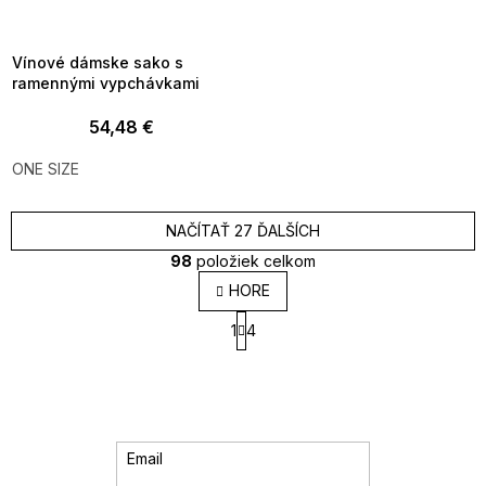
_FLS35:35:EUR:P:f!2026-
8-10-09:01,2026-08-13-
09:00
Vínové dámske sako s
ramennými vypchávkami
54,48 €
ONE SIZE
NAČÍTAŤ 27 ĎALŠÍCH
98
položiek celkom
O
HORE
v
S
l
1
4
t
á
r
d
á
a
n
k
c
o
i
v
e
Email
a
p
n