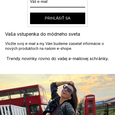
r
i
v
e
k
y
PRIHLÁSIŤ SA
v
ý
p
Vaša vstupenka do módneho sveta
i
s
Vložte svoj e-mail a my Vám budeme zasielať informácie o
u
nových produktoch na našom e-shope.
Trendy novinky rovno do vašej e-mailovej schránky.