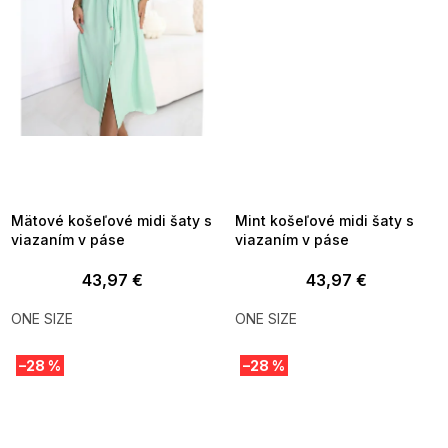
SUMMER SALE -35% ?
SUMMER SALE -35% ?
MMER35:35:EUR:P:f!2026-
G_SUMMER35:35:EUR:P:f!2026-
8-04-09:01,2026-08-10-
08-04-09:01,2026-08-10-
09:00
09:00
Mätové košeľové midi šaty s
Mint košeľové midi šaty s
viazaním v páse
viazaním v páse
43,97 €
43,97 €
ONE SIZE
ONE SIZE
–28 %
–28 %