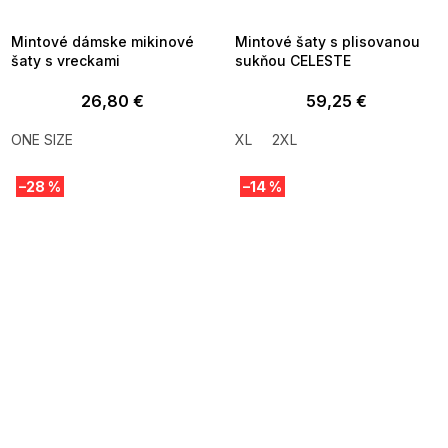
09:00
09:00
Mintové dámske mikinové
Mintové šaty s plisovanou
šaty s vreckami
sukňou CELESTE
26,80 €
59,25 €
ONE SIZE
XL
2XL
–28 %
–14 %