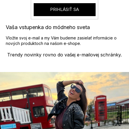
p
r
PRIHLÁSIŤ SA
v
k
y
Vaša vstupenka do módneho sveta
v
ý
Vložte svoj e-mail a my Vám budeme zasielať informácie o
p
nových produktoch na našom e-shope.
i
s
Trendy novinky rovno do vašej e-mailovej schránky.
u