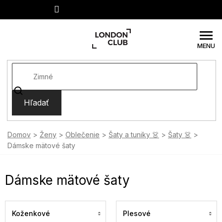
Prejsť
na
obsah
Hľadať
Domov
Ženy
Oblečenie
Šaty a tuniky 👗
Šaty 👗
Dámske mätové šaty
Dámske mätové šaty
Koženkové
Plesové