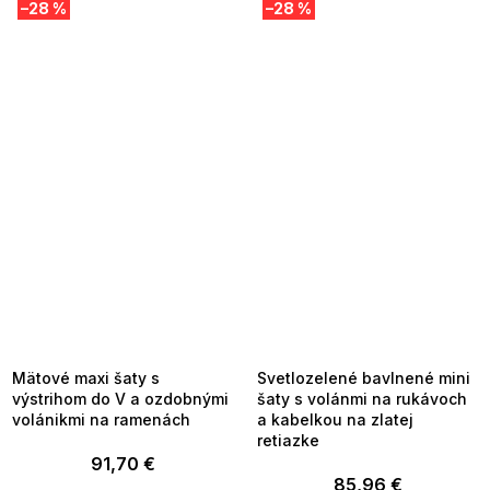
–28 %
–28 %
SUMMER SALE -35% ?
SUMMER SALE -35% ?
MMER35:35:EUR:P:f!2026-
G_SUMMER35:35:EUR:P:f!2026-
8-04-09:01,2026-08-10-
08-04-09:01,2026-08-10-
09:00
09:00
Mätové maxi šaty s
Svetlozelené bavlnené mini
výstrihom do V a ozdobnými
šaty s volánmi na rukávoch
volánikmi na ramenách
a kabelkou na zlatej
retiazke
91,70 €
85,96 €