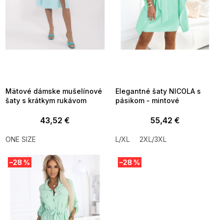
d
u
k
t
o
v
SUMMER SALE -35% ?
SUMMER SALE -35% ?
MMER35:35:EUR:P:f!2026-
G_SUMMER35:35:EUR:P:f!2026-
8-04-09:01,2026-08-10-
08-04-09:01,2026-08-10-
09:00
09:00
Mätové dámske mušelínové
Elegantné šaty NICOLA s
šaty s krátkym rukávom
pásikom - mintové
43,52 €
55,42 €
ONE SIZE
L/XL
2XL/3XL
–28 %
–28 %