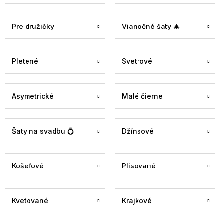
Pre družičky
Vianočné šaty 🎄
Pletené
Svetrové
Asymetrické
Malé čierne
Šaty na svadbu 💍
Džínsové
Košeľové
Plisované
Kvetované
Krajkové