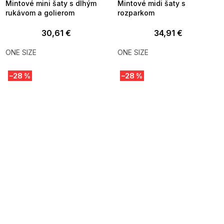
Mintové mini šaty s dlhým
Mintové midi šaty s
rukávom a golierom
rozparkom
30,61 €
34,91 €
ONE SIZE
ONE SIZE
–28 %
–28 %
SUMMER SALE -35% ?
SUMMER SALE -35% ?
MMER35:35:EUR:P:f!2026-
G_SUMMER35:35:EUR:P:f!2026-
8-04-09:01,2026-08-10-
08-04-09:01,2026-08-10-