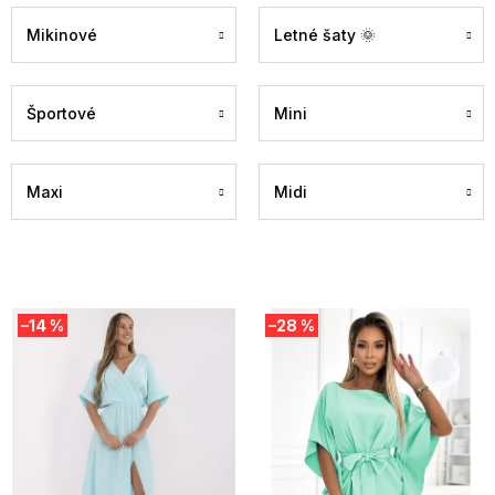
Mikinové
Letné šaty 🌞
Športové
Mini
Maxi
Midi
V
–14 %
–28 %
ý
p
i
s
p
r
o