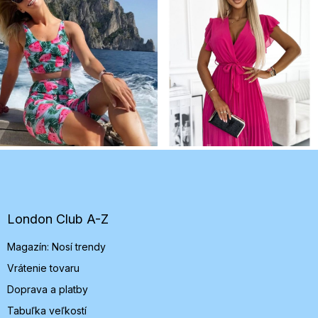
Z
á
p
ä
t
London Club A-Z
i
Magazín: Nosí trendy
e
Vrátenie tovaru
Doprava a platby
Tabuľka veľkostí