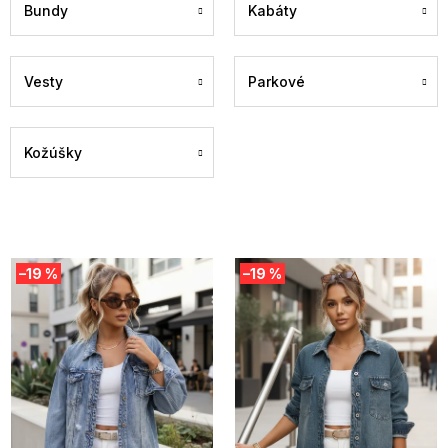
Bundy
Kabáty
Vesty
Parkové
Kožúšky
V
–19 %
–19 %
ý
p
i
s
p
r
o
d