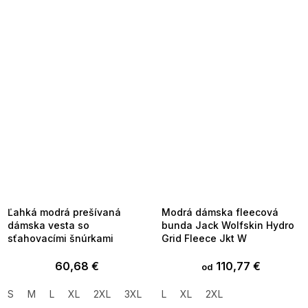
SUMMER SALE -35% ?
SUMMER SALE -35% ?
MMER35:35:EUR:P:f!2026-
G_SUMMER35:35:EUR:P:f!2026-
8-04-09:01,2026-08-10-
08-04-09:01,2026-08-10-
09:00
09:00
Ľahká modrá prešívaná
Modrá dámska fleecová
dámska vesta so
bunda Jack Wolfskin Hydro
sťahovacími šnúrkami
Grid Fleece Jkt W
60,68 €
110,77 €
od
S
M
L
XL
2XL
3XL
L
XL
2XL