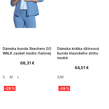
SUMMER SALE -35% ?
SUMMER SALE -35% ?
MMER35:35:EUR:P:f!2026-
G_SUMMER35:35:EUR:P:f!2026-
8-04-09:01,2026-08-10-
08-04-09:01,2026-08-10-
09:00
09:00
Dámska bunda Skechers GO
Dámska krátka džínsová
WALK Jacket modro-fialovej
bunda klasického strihu
modrá
68,31 €
64,01 €
S
M
L
S/M
–29 %
–29 %