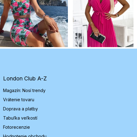
Z
á
p
ä
t
London Club A-Z
i
Magazín: Nosí trendy
e
Vrátenie tovaru
Doprava a platby
Tabuľka veľkostí
Fotorecenzie
Hodnotenie obchodu