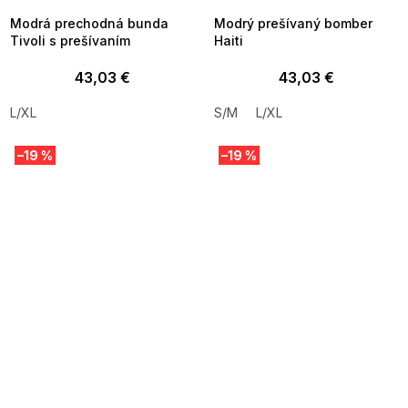
Modrá prechodná bunda
Modrý prešívaný bomber
Tivoli s prešívaním
Haiti
43,03 €
43,03 €
L/XL
S/M
L/XL
–19 %
–19 %
SUMMER SALE -35% ?
SUMMER SALE -35% ?