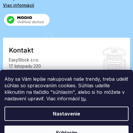
Viac informácií
Kontakt
EasyStock s.r.o.
17. listopadu 220
549 41 Červený Kostelec
IČ: 07727402, DIČ: CZ07727402
Aby sa Vám lepšie nakupovali naše trendy, treba udeliť
súhlas so spracovaním cookies. Súhlas udelíte
info@londonclub.sk
kliknutím na tlačidlo "súhlasím", alebo si ho môžete v
nastavení upraviť. Viac informácií
tu
.
Nastavenie
Vytvoril Shoptet Premium
Súhlasím