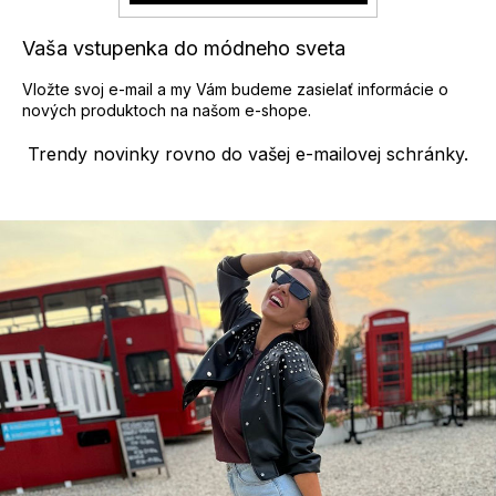
k
y
Vaša vstupenka do módneho sveta
v
ý
Vložte svoj e-mail a my Vám budeme zasielať informácie o
p
nových produktoch na našom e-shope.
i
s
Trendy novinky rovno do vašej e-mailovej schránky.
u