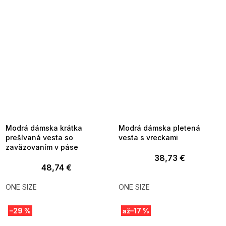
SUMMER SALE -35% ?
SUMMER SALE -35% ?
MMER35:35:EUR:P:f!2026-
G_SUMMER35:35:EUR:P:f!2026-
8-04-09:01,2026-08-10-
08-04-09:01,2026-08-10-
09:00
09:00
Modrá dámska krátka
Modrá dámska pletená
prešívaná vesta so
vesta s vreckami
zaväzovaním v páse
38,73 €
48,74 €
ONE SIZE
ONE SIZE
–29 %
–17 %
až