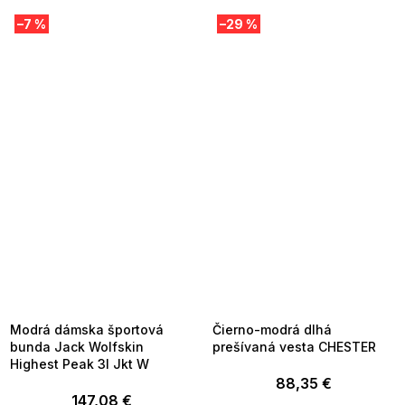
–7 %
–29 %
SUMMER SALE -35% ?
SUMMER SALE -35% ?
MMER35:35:EUR:P:f!2026-
G_SUMMER35:35:EUR:P:f!2026-
8-04-09:01,2026-08-10-
08-04-09:01,2026-08-10-
09:00
09:00
Modrá dámska športová
Čierno-modrá dlhá
bunda Jack Wolfskin
prešívaná vesta CHESTER
Highest Peak 3l Jkt W
88,35 €
147,08 €