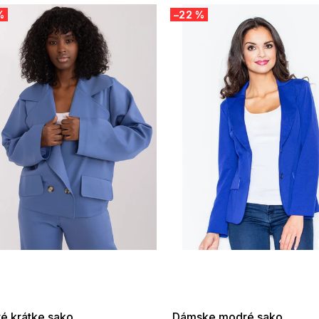
%
–22 %
 SALE -35% ?
SUMMER SALE -35% ?
:35:EUR:P:f!2026-
G_SUMMER35:35:EUR:P:f!2026-
:01,2026-08-10-
08-04-09:01,2026-08-10-
09:00
09:00
é krátke sako
Dámske modré sako