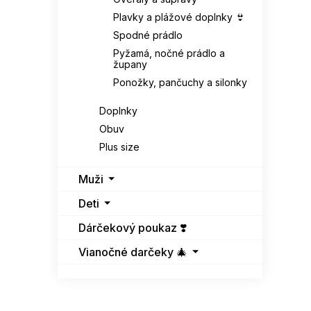
Plavky a plážové doplnky 👙
Spodné prádlo
Pyžamá, nočné prádlo a
župany
Ponožky, pančuchy a silonky
Doplnky
Obuv
Plus size
Muži
Deti
Dárčekový poukaz ❣️
Vianočné darčeky 🎄