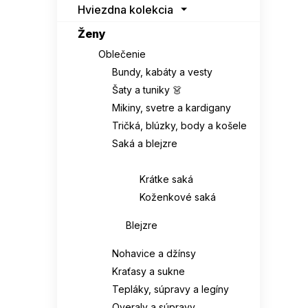
Hviezdna kolekcia
Ženy
Oblečenie
Bundy, kabáty a vesty
Šaty a tuniky 👗
Mikiny, svetre a kardigany
Tričká, blúzky, body a košele
Saká a blejzre
Saká
Krátke saká
Koženkové saká
Blejzre
Nohavice a džínsy
Kraťasy a sukne
Tepláky, súpravy a legíny
Overaly a súpravy