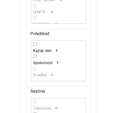
LENITIF
0
NUMOCO
0
Príležitosť
Perso
0
RUE PARIS
0
Každý deň
1
VENATON
0
Spoločnosť
1
Svadba
0
Sezóna
Celoročné
0