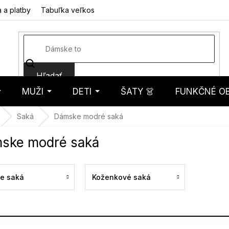
 a platby
Tabuľka veľkostí
Fotorecenzie
Hodnotenie obcho
Hľadať
MUŽI
DETI
ŠATY 👗
FUNKČNÉ OB
košík
Saká
Dámske modré saká
ske modré saká
ke saká
Koženkové saká