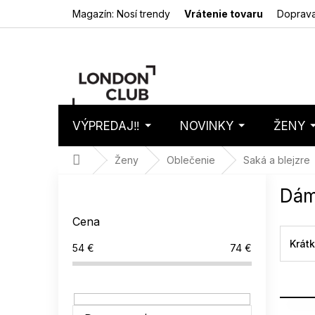
Prejsť
Magazín: Nosí trendy
Vrátenie tovaru
Doprava
na
obsah
VÝPREDAJ‼️
NOVINKY
ŽENY
Nákupný
Prázdny 
košík
Domov
Ženy
Oblečenie
Saká a blejzre
B
Dám
o
č
Cena
n
ý
Krát
54
€
74
€
p
a
n
e