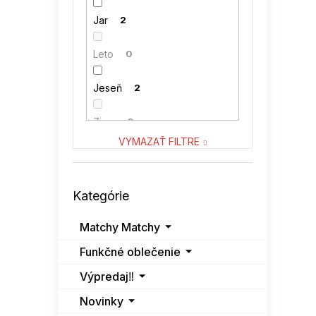
Jar
2
Leto
0
Jeseň
2
Zima
0
VYMAZAŤ FILTRE
Preskočiť
Kategórie
kategórie
Matchy Matchy
Funkčné oblečenie
Výpredaj‼️
Novinky