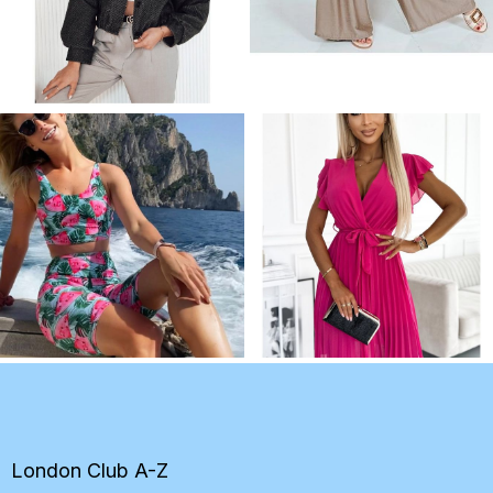
Z
á
p
ä
t
London Club A-Z