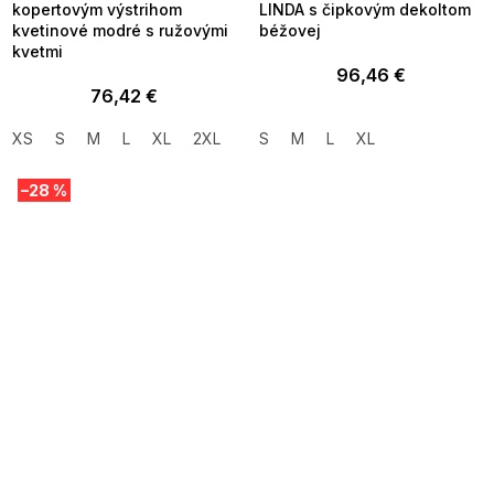
kopertovým výstrihom
LINDA s čipkovým dekoltom
kvetinové modré s ružovými
béžovej
kvetmi
96,46 €
76,42 €
XS
S
M
L
XL
2XL
S
M
L
XL
–28 %
SUMMER SALE -35% ?