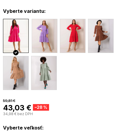
Materiál: 90% bavlna, 10% elastan
Vyberte variantu:
59,81 €
43,03 €
–28 %
34,98 € bez DPH
J
c
Vyberte veľkosť: