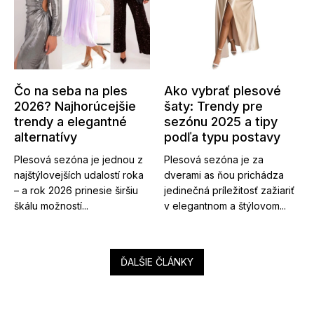
Čo na seba na ples
Ako vybrať plesové
2026? Najhorúcejšie
šaty: Trendy pre
trendy a elegantné
sezónu 2025 a tipy
alternatívy
podľa typu postavy
Plesová sezóna je jednou z
Plesová sezóna je za
najštýlovejších udalostí roka
dverami as ňou prichádza
– a rok 2026 prinesie širšiu
jedinečná príležitosť zažiariť
škálu možností...
v elegantnom a štýlovom...
ĎALŠIE ČLÁNKY