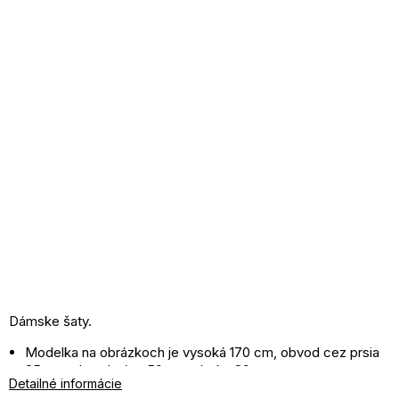
Dámske šaty.
Modelka na obrázkoch je vysoká 170 cm, obvod cez prsia
85 cm, obvod pásu 59 cm a boky 89 cm.
Detailné informácie
Modelka je oblečená do veľkosti S.