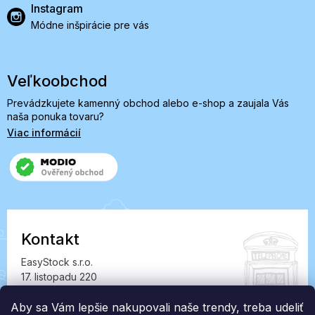
Instagram
Módne inšpirácie pre vás
Veľkoobchod
Prevádzkujete kamenný obchod alebo e-shop a zaujala Vás
naša ponuka tovaru?
Viac informácií
Kontakt
EasyStock s.r.o.
17. listopadu 220
549 41 Červený Kostelec
IČ: 07727402, DIČ: CZ07727402
Aby sa Vám lepšie nakupovali naše trendy, treba udeliť