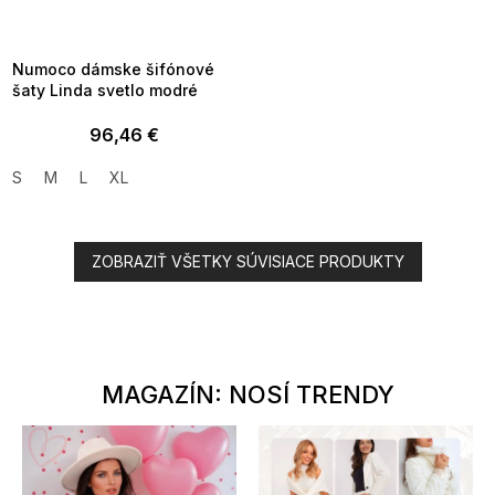
MMER35:35:EUR:P:f!2026-
8-04-09:01,2026-08-10-
09:00
Numoco dámske šifónové
šaty Linda svetlo modré
96,46 €
S
M
L
XL
ZOBRAZIŤ VŠETKY SÚVISIACE PRODUKTY
MAGAZÍN: NOSÍ TRENDY