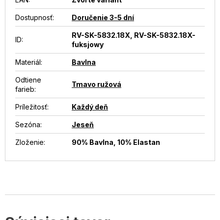
Dostupnosť
:
Doručenie 3-5 dní
RV-SK-5832.18X, RV-SK-5832.18X-
ID
:
fuksjowy
Materiál
:
Bavlna
Odtiene
Tmavo ružová
farieb
:
Príležitosť
:
Každý deň
Sezóna
:
Jeseň
Zloženie
:
90% Bavlna, 10% Elastan