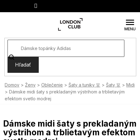
Prejsť
na
obsah
Hľadať
Domov
Ženy
Oblečenie
Šaty a tuniky 👗
Šaty 👗
Midi
Dámske midi šaty s prekladaným výstrihom a trblietavým
efektom svetlo modrej
Dámske midi šaty s prekladaným
výstrihom a trblietavým efektom