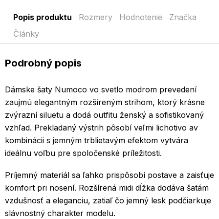
Popis produktu
Rozmery
Hodnotenie
Značka
Články
Podrobný popis
Dámske šaty Numoco vo svetlo modrom prevedení
zaujmú elegantným rozšíreným strihom, ktorý krásne
zvýrazní siluetu a dodá outfitu ženský a sofistikovaný
vzhľad. Prekladaný výstrih pôsobí veľmi lichotivo av
kombinácii s jemným trblietavým efektom vytvára
ideálnu voľbu pre spoločenské príležitosti.
Príjemný materiál sa ľahko prispôsobí postave a zaisťuje
komfort pri nosení. Rozšírená midi dĺžka dodáva šatám
vzdušnosť a eleganciu, zatiaľ čo jemný lesk podčiarkuje
slávnostný charakter modelu.