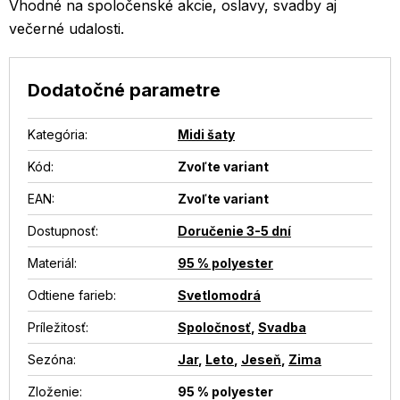
Vhodné na spoločenské akcie, oslavy, svadby aj
večerné udalosti.
Dodatočné parametre
Kategória
:
Midi šaty
Kód:
Zvoľte variant
EAN
:
Zvoľte variant
Dostupnosť
:
Doručenie 3-5 dní
Materiál
:
95 % polyester
Odtiene farieb
:
Svetlomodrá
Príležitosť
:
Spoločnosť
,
Svadba
Sezóna
:
Jar
,
Leto
,
Jeseň
,
Zima
Zloženie
:
95 % polyester