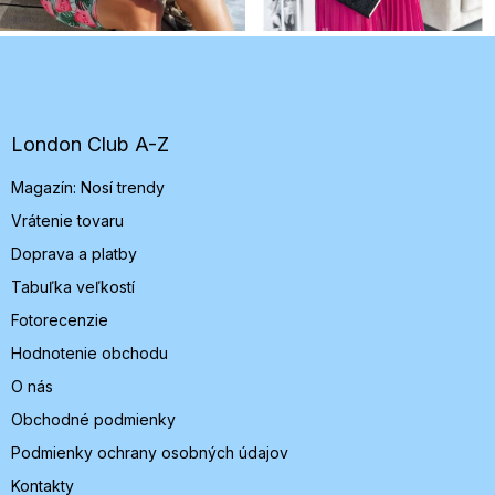
Z
á
p
ä
t
London Club A-Z
i
Magazín: Nosí trendy
e
Vrátenie tovaru
Doprava a platby
Tabuľka veľkostí
Fotorecenzie
Hodnotenie obchodu
O nás
Obchodné podmienky
Podmienky ochrany osobných údajov
Kontakty