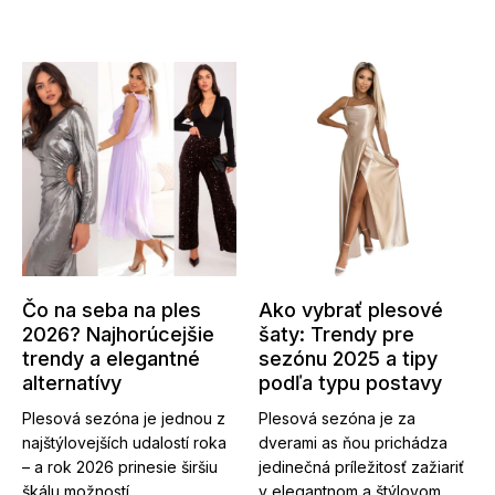
Čo na seba na ples
Ako vybrať plesové
2026? Najhorúcejšie
šaty: Trendy pre
trendy a elegantné
sezónu 2025 a tipy
alternatívy
podľa typu postavy
Plesová sezóna je jednou z
Plesová sezóna je za
najštýlovejších udalostí roka
dverami as ňou prichádza
– a rok 2026 prinesie širšiu
jedinečná príležitosť zažiariť
škálu možností...
v elegantnom a štýlovom...