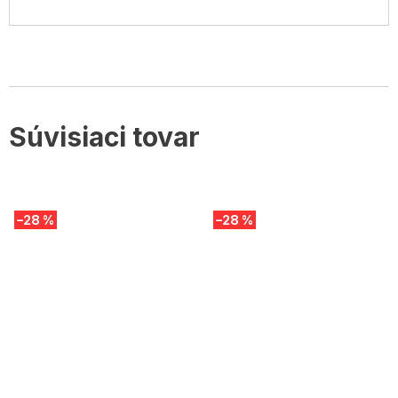
Súvisiaci tovar
–28 %
–28 %