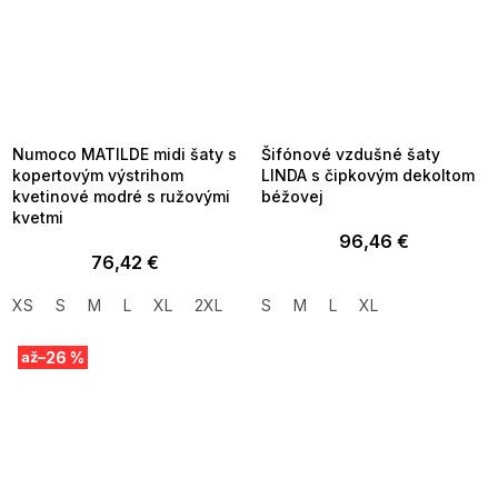
SUMMER SALE -35% ?
SUMMER SALE -35% ?
MMER35:35:EUR:P:f!2026-
G_SUMMER35:35:EUR:P:f!2026-
8-04-09:01,2026-08-10-
08-04-09:01,2026-08-10-
09:00
09:00
Numoco MATILDE midi šaty s
Šifónové vzdušné šaty
kopertovým výstrihom
LINDA s čipkovým dekoltom
kvetinové modré s ružovými
béžovej
kvetmi
96,46 €
76,42 €
XS
S
M
L
XL
2XL
S
M
L
XL
–26 %
až