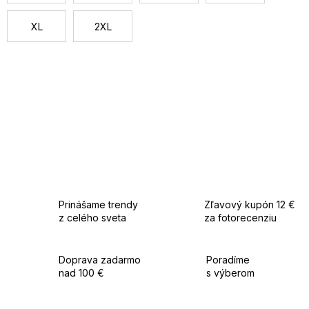
Vhodné na spoločenské akcie, oslavy, svadby aj večerné
udalosti.
XL
2XL
Prinášame trendy
Zľavový kupón 12 €
z celého sveta
za fotorecenziu
Doprava zadarmo
Poradíme
nad 100 €
s výberom