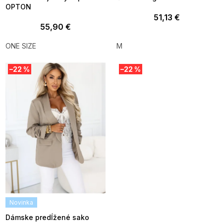
OPTON
51,13 €
55,90 €
ONE SIZE
M
–22 %
–22 %
Novinka
SUMMER SALE -35% ?
G_SUMMER35:35:EUR:P:f!2026-
08-04-09:01,2026-08-10-
Dámske predĺžené sako
09:00