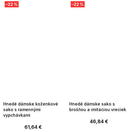
–22 %
–22 %
SUMMER SALE -35% ?
SUMMER SALE -35% ?
MMER35:35:EUR:P:f!2026-
G_SUMMER35:35:EUR:P:f!2026-
8-04-09:01,2026-08-10-
08-04-09:01,2026-08-10-
09:00
09:00
Hnedé dámske koženkové
Hnedé dámske sako s
sako s ramennými
brošňou a imitáciou vreciek
vypchávkami
46,84 €
61,64 €