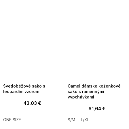
SUMMER SALE -35% ?
SUMMER SALE -35% ?
MMER35:35:EUR:P:f!2026-
G_SUMMER35:35:EUR:P:f!2026-
8-04-09:01,2026-08-10-
08-04-09:01,2026-08-10-
09:00
09:00
Svetlobéžové sako s
Camel dámske koženkové
leopardím vzorom
sako s ramennými
vypchávkami
43,03 €
61,64 €
ONE SIZE
S/M
L/XL