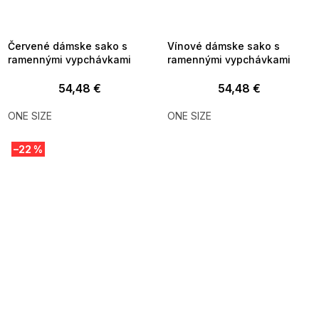
MMER35:35:EUR:P:f!2026-
G_SUMMER35:35:EUR:P:f!2026-
8-04-09:01,2026-08-10-
08-04-09:01,2026-08-10-
09:00
09:00
Červené dámske sako s
Vínové dámske sako s
ramennými vypchávkami
ramennými vypchávkami
54,48 €
54,48 €
ONE SIZE
ONE SIZE
–22 %