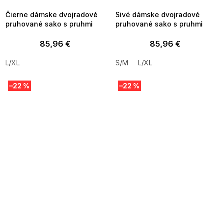
Čierne dámske dvojradové
Sivé dámske dvojradové
pruhované sako s pruhmi
pruhované sako s pruhmi
85,96 €
85,96 €
L/XL
S/M
L/XL
–22 %
–22 %
SUMMER SALE -35% ?
SUMMER SALE -35% ?