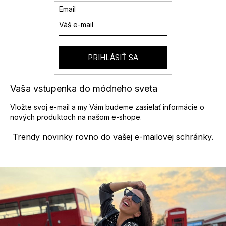
v
e
Email
a
p
n
r
i
v
e
k
y
PRIHLÁSIŤ SA
v
ý
p
Vaša vstupenka do módneho sveta
i
s
Vložte svoj e-mail a my Vám budeme zasielať informácie o
u
nových produktoch na našom e-shope.
Trendy novinky rovno do vašej e-mailovej schránky.