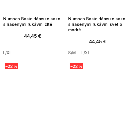
MMER35:35:EUR:P:f!2026-
G_SUMMER35:35:EUR:P:f!2026-
8-04-09:01,2026-08-10-
08-04-09:01,2026-08-10-
09:00
09:00
Numoco Basic dámske sako
Numoco Basic dámske sako
s riasenými rukávmi žlté
s riasenými rukávmi svetlo
modré
44,45 €
44,45 €
L/XL
S/M
L/XL
–22 %
–22 %