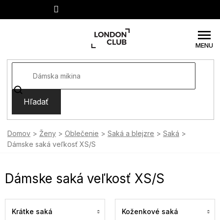
Prejsť
na
obsah
Hľadať
Domov
Ženy
Oblečenie
Saká a blejzre
Saká
Dámske saká veľkosť XS/S
Dámske saká veľkosť XS/S
Krátke saká
Koženkové saká