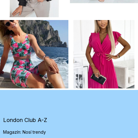
Z
á
p
ä
t
London Club A-Z
i
Magazín: Nosí trendy
e