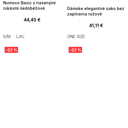
Numoco Basic s riasenými
rukávmi šedobéžové
Dámske elegantné sako bez
zapínania ružové
44,45 €
41,11 €
S/M
L/XL
ONE SIZE
–22 %
–22 %
SUMMER SALE -35% ?
SUMMER SALE -35% ?