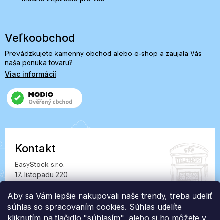
Veľkoobchod
Prevádzkujete kamenný obchod alebo e-shop a zaujala Vás
naša ponuka tovaru?
Viac informácií
Kontakt
EasyStock s.r.o.
17. listopadu 220
549 41 Červený Kostelec
IČ: 07727402, DIČ: CZ07727402
Aby sa Vám lepšie nakupovali naše trendy, treba udeliť
súhlas so spracovaním cookies. Súhlas udelíte
info@londonclub.sk
kliknutím na tlačidlo "súhlasím", alebo si ho môžete v