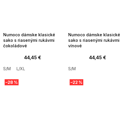
SUMMER SALE -35% ?
SUMMER SALE -35% ?
MMER35:35:EUR:P:f!2026-
G_SUMMER35:35:EUR:P:f!2026-
8-04-09:01,2026-08-10-
08-04-09:01,2026-08-10-
09:00
09:00
Numoco dámske klasické
Numoco dámske klasické
sako s riasenými rukávmi
sako s riasenými rukávmi
čokoládové
vínové
44,45 €
44,45 €
S/M
L/XL
S/M
–28 %
–22 %