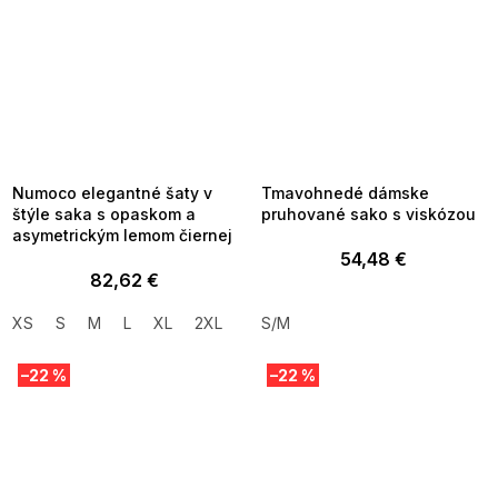
SUMMER SALE -35% ?
SUMMER SALE -35% ?
MMER35:35:EUR:P:f!2026-
G_SUMMER35:35:EUR:P:f!2026-
8-04-09:01,2026-08-10-
08-04-09:01,2026-08-10-
09:00
09:00
Numoco elegantné šaty v
Tmavohnedé dámske
štýle saka s opaskom a
pruhované sako s viskózou
asymetrickým lemom čiernej
54,48 €
82,62 €
XS
S
M
L
XL
2XL
S/M
–22 %
–22 %