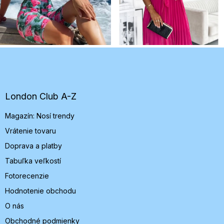
Z
á
p
ä
t
London Club A-Z
i
Magazín: Nosí trendy
e
Vrátenie tovaru
Doprava a platby
Tabuľka veľkostí
Fotorecenzie
Hodnotenie obchodu
O nás
Obchodné podmienky