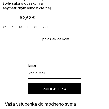
štýle saka s opaskom a
asymetrickým lemom čiernej
82,62 €
XS
S
M
L
XL
2XL
1
položiek celkom
O
v
l
á
d
a
Email
c
i
e
p
r
PRIHLÁSIŤ SA
v
k
y
Vaša vstupenka do módneho sveta
v