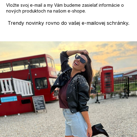
ý
Vložte svoj e-mail a my Vám budeme zasielať informácie o
p
nových produktoch na našom e-shope.
i
s
Trendy novinky rovno do vašej e-mailovej schránky.
u