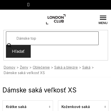
Prejsť
na
obsah
Hľadať
Domov
Ženy
Oblečenie
Saká a blejzre
Saká
Dámske saká veľkosť XS
Dámske saká veľkosť XS
Krátke saká
Koženkové saká