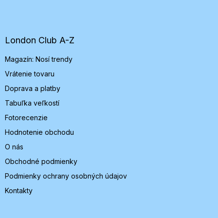
á
p
ä
t
London Club A-Z
i
Magazín: Nosí trendy
e
Vrátenie tovaru
Doprava a platby
Tabuľka veľkostí
Fotorecenzie
Hodnotenie obchodu
O nás
Obchodné podmienky
Podmienky ochrany osobných údajov
Kontakty