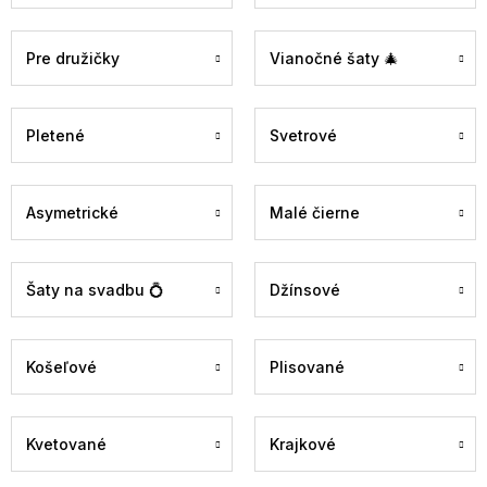
Pre družičky
Vianočné šaty 🎄
Pletené
Svetrové
Asymetrické
Malé čierne
Šaty na svadbu 💍
Džínsové
Košeľové
Plisované
Kvetované
Krajkové