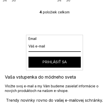
34
36
34
36
4
položiek celkom
O
v
l
á
d
a
Email
c
i
e
p
r
PRIHLÁSIŤ SA
v
k
y
Vaša vstupenka do módneho sveta
v
ý
Vložte svoj e-mail a my Vám budeme zasielať informácie o
p
nových produktoch na našom e-shope.
i
s
Trendy novinky rovno do vašej e-mailovej schránky.
u