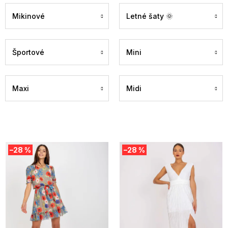
Mikinové
Letné šaty 🌞
Športové
Mini
Maxi
Midi
V
–28 %
–28 %
ý
p
i
s
p
r
o