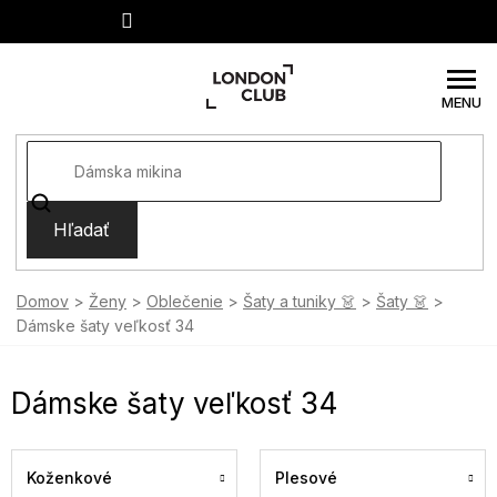
Prejsť
na
obsah
Hľadať
Domov
Ženy
Oblečenie
Šaty a tuniky 👗
Šaty 👗
Dámske šaty veľkosť 34
Dámske šaty veľkosť 34
Koženkové
Plesové