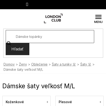
Prejsť
na
obsah
Hľadať
Domov
Ženy
Oblečenie
Šaty a tuniky 👗
Šaty 👗
Dámske šaty veľkosť M/L
Dámske šaty veľkosť M/L
Koženkové
Plesové