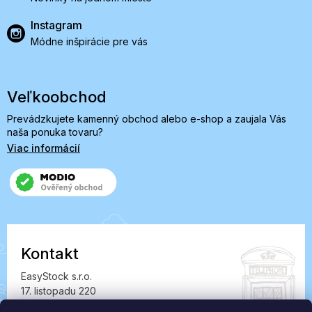
Instagram
Módne inšpirácie pre vás
Veľkoobchod
Prevádzkujete kamenný obchod alebo e-shop a zaujala Vás
naša ponuka tovaru?
Viac informácií
Kontakt
EasyStock s.r.o.
17. listopadu 220
549 41 Červený Kostelec