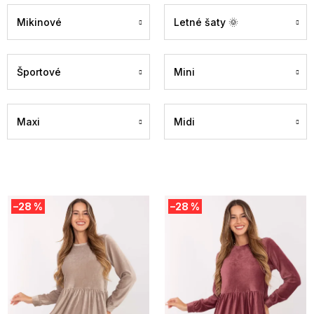
Mikinové
Letné šaty 🌞
Športové
Mini
Maxi
Midi
V
–28 %
–28 %
ý
p
i
s
p
r
o