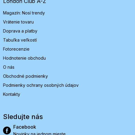
t
London Club A-Z
i
Magazín: Nosí trendy
e
Vrátenie tovaru
Doprava a platby
Tabuľka veľkostí
Fotorecenzie
Hodnotenie obchodu
O nás
Obchodné podmienky
Podmienky ochrany osobných údajov
Kontakty
Sledujte nás
Facebook
Novinky na jednom mieste