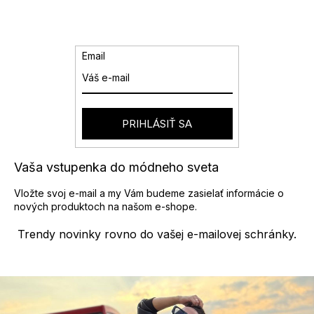
l
á
d
a
Email
c
i
e
p
r
PRIHLÁSIŤ SA
v
k
y
Vaša vstupenka do módneho sveta
v
ý
Vložte svoj e-mail a my Vám budeme zasielať informácie o
p
nových produktoch na našom e-shope.
i
s
Trendy novinky rovno do vašej e-mailovej schránky.
u