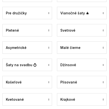
Pre družičky
Vianočné šaty 🎄
Pletené
Svetrové
Asymetrické
Malé čierne
Šaty na svadbu 💍
Džínsové
Košeľové
Plisované
Kvetované
Krajkové