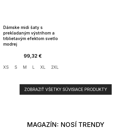
SUMMER SALE -35% ?
MMER35:35:EUR:P:f!2026-
8-04-09:01,2026-08-10-
09:00
Dámske midi šaty s
prekladaným výstrihom a
trblietavým efektom svetlo
modrej
99,32 €
XS
S
M
L
XL
2XL
ZOBRAZIŤ VŠETKY SÚVISIACE PRODUKTY
MAGAZÍN: NOSÍ TRENDY