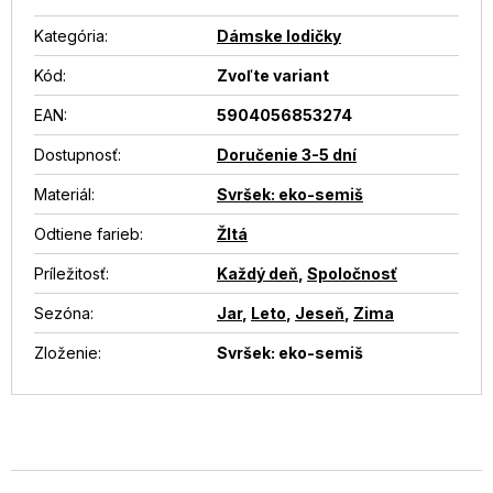
Kategória
:
Dámske lodičky
Kód:
Zvoľte variant
EAN
:
5904056853274
Dostupnosť
:
Doručenie 3-5 dní
Materiál
:
Svršek: eko-semiš
Odtiene farieb
:
Žltá
Príležitosť
:
Každý deň
,
Spoločnosť
Sezóna
:
Jar
,
Leto
,
Jeseň
,
Zima
Zloženie
:
Svršek: eko-semiš