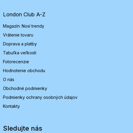
p
ä
t
London Club A-Z
i
Magazín: Nosí trendy
e
Vrátenie tovaru
Doprava a platby
Tabuľka veľkostí
Fotorecenzie
Hodnotenie obchodu
O nás
Obchodné podmienky
Podmienky ochrany osobných údajov
Kontakty
Sledujte nás