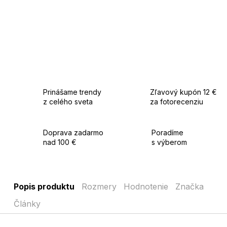
nosenie, kedy chcete pôsobiť elegantne.
Prinášame trendy
Zľavový kupón 12 €
z celého sveta
za fotorecenziu
Doprava zadarmo
Poradíme
nad 100 €
s výberom
Popis produktu
Rozmery
Hodnotenie
Značka
Články