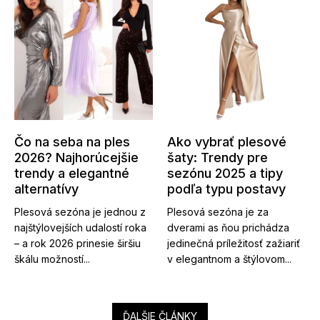
Čo na seba na ples
Ako vybrať plesové
2026? Najhorúcejšie
šaty: Trendy pre
trendy a elegantné
sezónu 2025 a tipy
alternatívy
podľa typu postavy
Plesová sezóna je jednou z
Plesová sezóna je za
najštýlovejších udalostí roka
dverami as ňou prichádza
– a rok 2026 prinesie širšiu
jedinečná príležitosť zažiariť
škálu možností...
v elegantnom a štýlovom...
ĎALŠIE ČLÁNKY