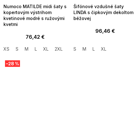
Numoco MATILDE midi šaty s
Šifónové vzdušné šaty
kopertovým výstrihom
LINDA s čipkovým dekoltom
kvetinové modré s ružovými
béžovej
kvetmi
96,46 €
76,42 €
XS
S
M
L
XL
2XL
S
M
L
XL
–28 %