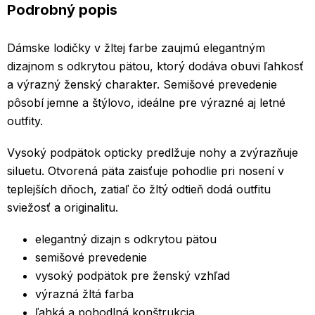
Podrobný popis
Dámske lodičky v žltej farbe zaujmú elegantným
dizajnom s odkrytou pätou, ktorý dodáva obuvi ľahkosť
a výrazný ženský charakter. Semišové prevedenie
pôsobí jemne a štýlovo, ideálne pre výrazné aj letné
outfity.
Vysoký podpätok opticky predlžuje nohy a zvýrazňuje
siluetu. Otvorená päta zaisťuje pohodlie pri nosení v
teplejších dňoch, zatiaľ čo žltý odtieň dodá outfitu
sviežosť a originalitu.
elegantný dizajn s odkrytou pätou
semišové prevedenie
vysoký podpätok pre ženský vzhľad
výrazná žltá farba
ľahká a pohodlná konštrukcia