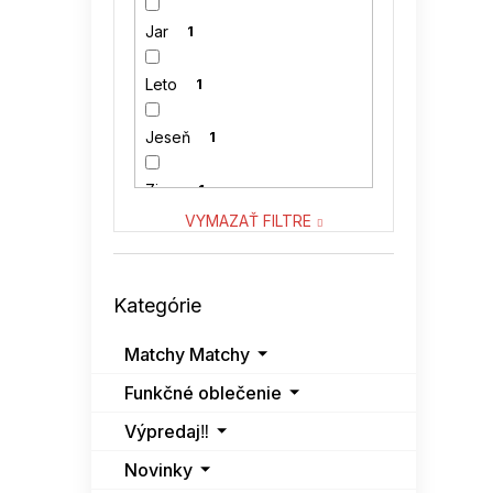
Jar
1
Leto
1
Jeseň
1
Zima
1
VYMAZAŤ FILTRE
Preskočiť
Kategórie
kategórie
Matchy Matchy
Funkčné oblečenie
Výpredaj‼️
Novinky