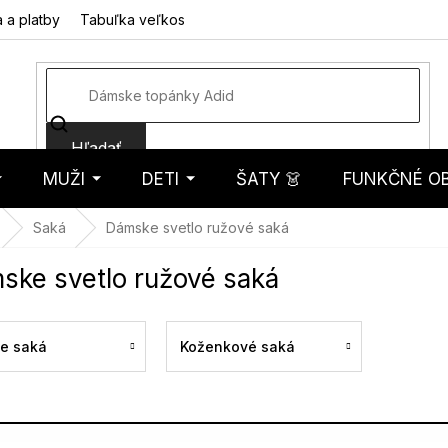
 a platby
Tabuľka veľkostí
Fotorecenzie
Hodnotenie obcho
Hľadať
MUŽI
DETI
ŠATY 👗
FUNKČNÉ OB
košík
Saká
Dámske svetlo ružové saká
ske svetlo ružové saká
ke saká
Koženkové saká