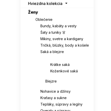
Hviezdna kolekcia
Ženy
Oblečenie
Bundy, kabáty a vesty
Šaty a tuniky 👗
Mikiny, svetre a kardigany
Tričká, blúzky, body a košele
Saká a blejzre
Saká
Krátke saká
Koženkové saká
Blejzre
Nohavice a džínsy
Kraťasy a sukne
Tepláky, súpravy a legíny
Overaly a súpravy