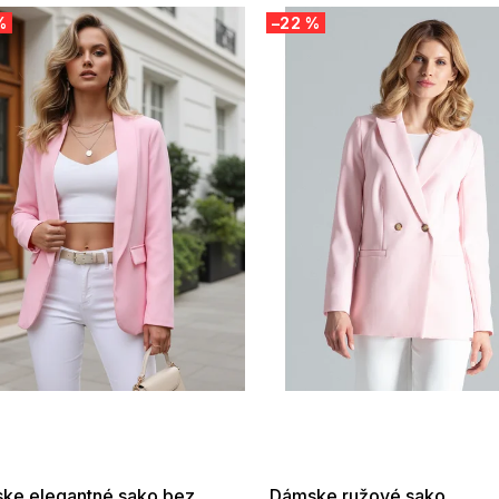
%
–22 %
 SALE -35% ?
SUMMER SALE -35% ?
:35:EUR:P:f!2026-
G_SUMMER35:35:EUR:P:f!2026-
:01,2026-08-10-
08-04-09:01,2026-08-10-
09:00
09:00
ke elegantné sako bez
Dámske ružové sako