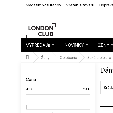
Prejsť
Magazín: Nosí trendy
Vrátenie tovaru
Doprava
na
obsah
VÝPREDAJ‼️
NOVINKY
ŽENY
Nákupný
Prázdny 
košík
Domov
Ženy
Oblečenie
Saká a blejzre
B
Dám
o
č
Cena
n
ý
Krát
41
€
79
€
p
a
n
e