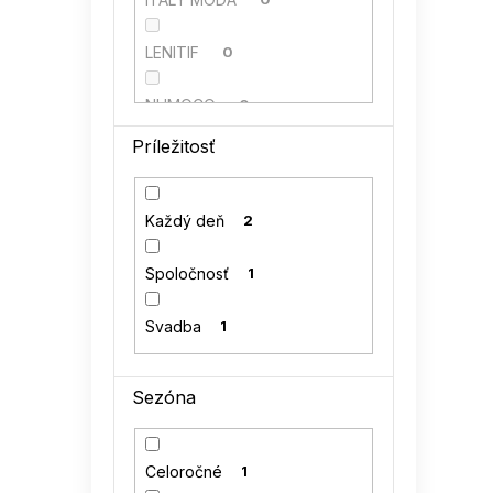
LENITIF
0
NUMOCO
0
Príležitosť
Perso
0
RUE PARIS
0
Každý deň
2
VENATON
0
Spoločnosť
1
Svadba
1
Sezóna
Celoročné
1