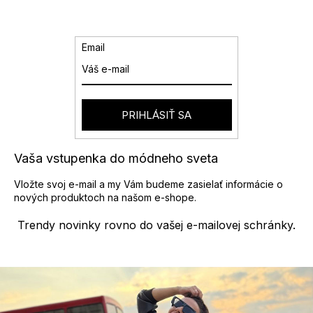
l
á
d
a
Email
c
i
e
p
r
PRIHLÁSIŤ SA
v
k
y
Vaša vstupenka do módneho sveta
v
ý
Vložte svoj e-mail a my Vám budeme zasielať informácie o
p
nových produktoch na našom e-shope.
i
s
Trendy novinky rovno do vašej e-mailovej schránky.
u