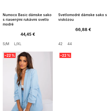
_FLS35:35:EUR:P:f!2026-
G_FLS35:35:EUR:P:f!2026-
8-10-09:01,2026-08-13-
08-10-09:01,2026-08-13-
09:00
09:00
Numoco Basic dámske sako
Svetlomodré dámske sako s
s riasenými rukávmi svetlo
viskózou
modré
66,88 €
44,45 €
S/M
L/XL
42
44
–22 %
–22 %