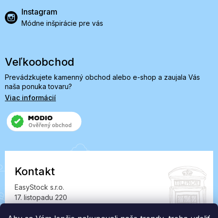
Instagram
Módne inšpirácie pre vás
Veľkoobchod
Prevádzkujete kamenný obchod alebo e-shop a zaujala Vás
naša ponuka tovaru?
Viac informácií
Kontakt
EasyStock s.r.o.
17. listopadu 220
549 41 Červený Kostelec
IČ: 07727402, DIČ: CZ07727402