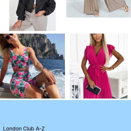
Z
á
p
ä
t
London Club A-Z