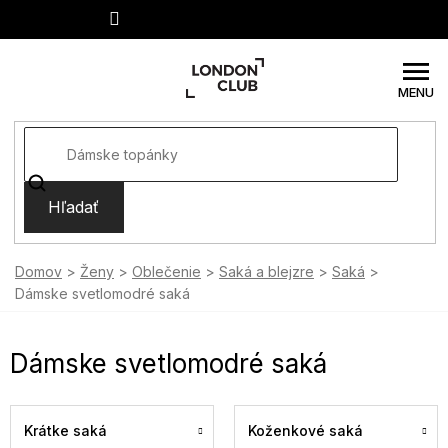
Prejsť
na
obsah
Hľadať
Domov
Ženy
Oblečenie
Saká a blejzre
Saká
Dámske svetlomodré saká
Dámske svetlomodré saká
Krátke saká
Koženkové saká