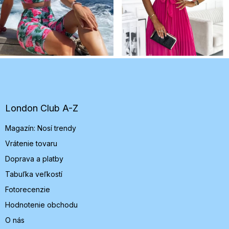
Z
á
p
ä
t
London Club A-Z
i
Magazín: Nosí trendy
e
Vrátenie tovaru
Doprava a platby
Tabuľka veľkostí
Fotorecenzie
Hodnotenie obchodu
O nás