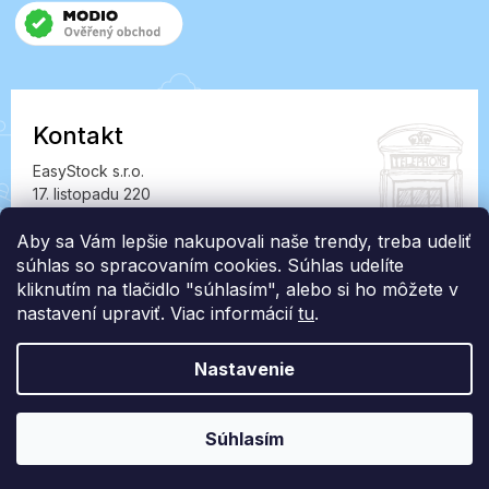
Kontakt
EasyStock s.r.o.
17. listopadu 220
549 41 Červený Kostelec
IČ: 07727402, DIČ: CZ07727402
Aby sa Vám lepšie nakupovali naše trendy, treba udeliť
súhlas so spracovaním cookies. Súhlas udelíte
info@londonclub.sk
kliknutím na tlačidlo "súhlasím", alebo si ho môžete v
nastavení upraviť. Viac informácií
tu
.
Nastavenie
Vytvoril Shoptet Premium
Súhlasím
Copyright 2026
LondonClub.sk
. Všetky práva vyhradené.