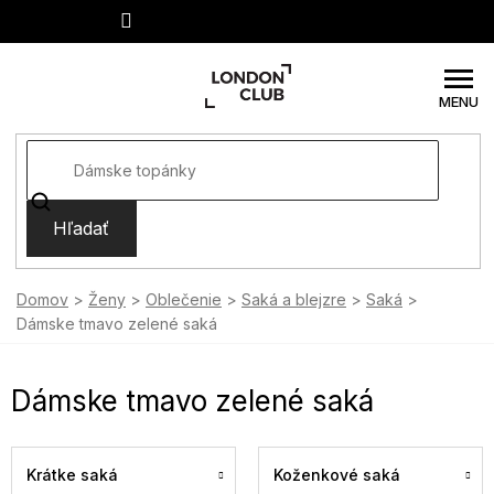
Prejsť
na
obsah
Hľadať
Domov
Ženy
Oblečenie
Saká a blejzre
Saká
Dámske tmavo zelené saká
Dámske tmavo zelené saká
Krátke saká
Koženkové saká