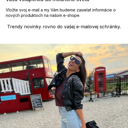
v
ý
Vložte svoj e-mail a my Vám budeme zasielať informácie o
p
nových produktoch na našom e-shope.
i
s
Trendy novinky rovno do vašej e-mailovej schránky.
u