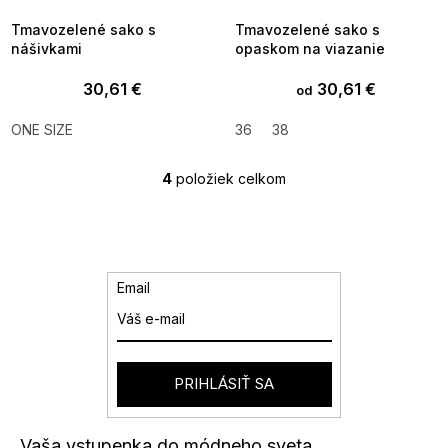
Tmavozelené sako s
Tmavozelené sako s
nášivkami
opaskom na viazanie
30,61 €
30,61 €
od
ONE SIZE
36
38
4
položiek celkom
O
v
l
á
d
a
Email
c
i
e
p
r
PRIHLÁSIŤ SA
v
k
y
Vaša vstupenka do módneho sveta