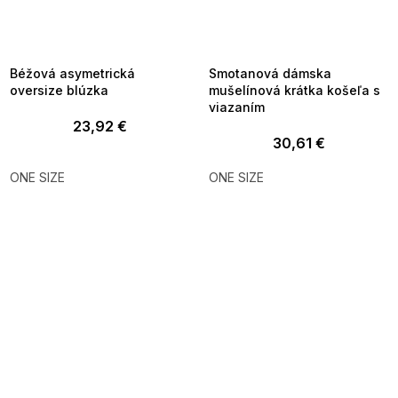
FLASH SALE -35% ?
FLASH SALE -35% ?
_FLS35:35:EUR:P:f!2026-
G_FLS35:35:EUR:P:f!2026-
8-10-09:01,2026-08-13-
08-10-09:01,2026-08-13-
09:00
09:00
Béžová asymetrická
Smotanová dámska
oversize blúzka
mušelínová krátka košeľa s
viazaním
23,92 €
30,61 €
ONE SIZE
ONE SIZE