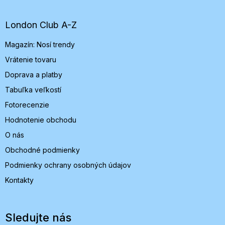
p
ä
t
London Club A-Z
i
Magazín: Nosí trendy
e
Vrátenie tovaru
Doprava a platby
Tabuľka veľkostí
Fotorecenzie
Hodnotenie obchodu
O nás
Obchodné podmienky
Podmienky ochrany osobných údajov
Kontakty
Sledujte nás