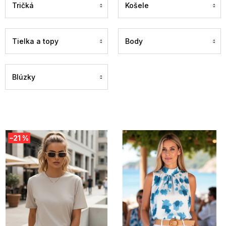
Tričká
Košele
Tielka a topy
Body
Blúzky
V
–21 %
ý
p
i
s
p
r
o
d