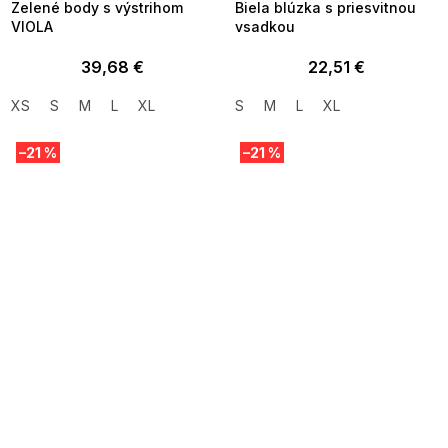
Zelené body s výstrihom
Biela blúzka s priesvitnou
VIOLA
vsadkou
39,68 €
22,51 €
XS
S
M
L
XL
S
M
L
XL
–21 %
–21 %
SUMMER SALE -35% ?
SUMMER SALE -35% ?
MMER35:35:EUR:P:f!2026-
G_SUMMER35:35:EUR:P:f!2026-
8-04-09:01,2026-08-10-
08-04-09:01,2026-08-10-