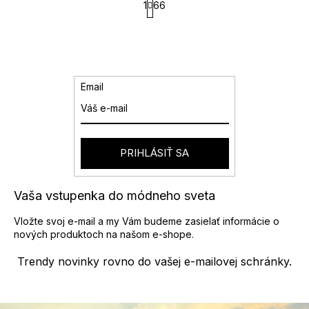
l
1
66
t
á
r
d
á
a
n
k
c
o
i
v
e
Email
a
p
n
r
i
v
e
k
y
PRIHLÁSIŤ SA
v
ý
p
Vaša vstupenka do módneho sveta
i
s
Vložte svoj e-mail a my Vám budeme zasielať informácie o
u
nových produktoch na našom e-shope.
Trendy novinky rovno do vašej e-mailovej schránky.