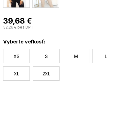
39,68 €
32,26 € bez DPH
J
c
Vyberte veľkosť:
XS
S
M
L
XL
2XL