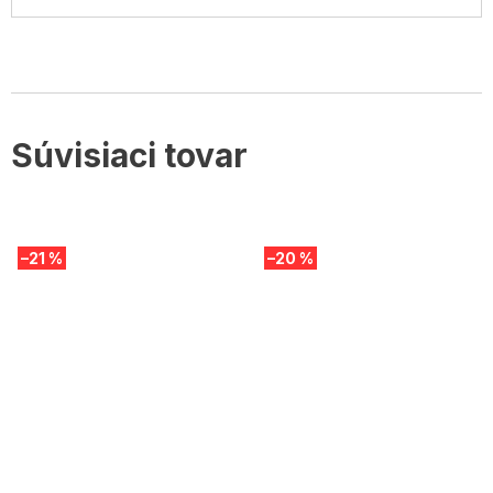
Súvisiaci tovar
–21 %
–20 %