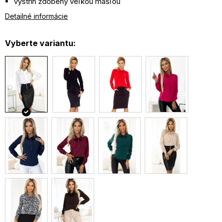
výstrih zdobený veľkou mašľou
perfektné pre každú príležitosť
Detailné informácie
Vyberte variantu: