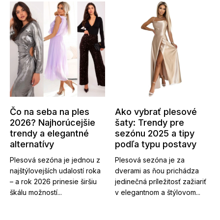
Čo na seba na ples
Ako vybrať plesové
2026? Najhorúcejšie
šaty: Trendy pre
trendy a elegantné
sezónu 2025 a tipy
alternatívy
podľa typu postavy
Plesová sezóna je jednou z
Plesová sezóna je za
najštýlovejších udalostí roka
dverami as ňou prichádza
– a rok 2026 prinesie širšiu
jedinečná príležitosť zažiariť
škálu možností...
v elegantnom a štýlovom...