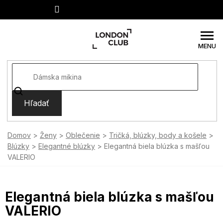
Prejsť
na
obsah
Hľadať
Domov
Ženy
Oblečenie
Tričká, blúzky, body a košele
Blúzky
Elegantné blúzky
Elegantná biela blúzka s mašľou
VALERIO
Elegantná biela blúzka s mašľou
VALERIO