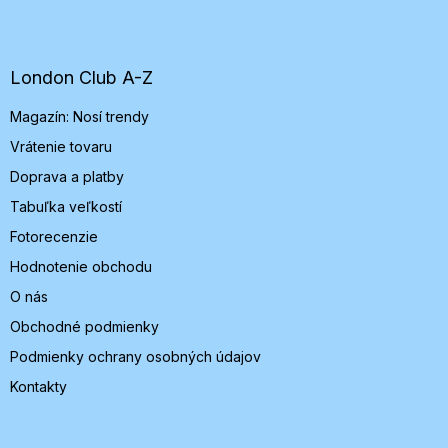
á
p
ä
t
London Club A-Z
i
Magazín: Nosí trendy
e
Vrátenie tovaru
Doprava a platby
Tabuľka veľkostí
Fotorecenzie
Hodnotenie obchodu
O nás
Obchodné podmienky
Podmienky ochrany osobných údajov
Kontakty