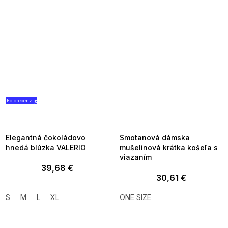
Fotorecenzia
SUMMER SALE -35% ?
SUMMER SALE -35% ?
G_SUMMER35:35:EUR:P:f!2026-
G_SUMMER35:35:EUR:P:f!2026-
08-04-09:01,2026-08-10-
08-04-09:01,2026-08-10-
09:00
09:00
Elegantná čokoládovo
Smotanová dámska
hnedá blúzka VALERIO
mušelínová krátka košeľa s
viazaním
39,68 €
30,61 €
S
M
L
XL
ONE SIZE