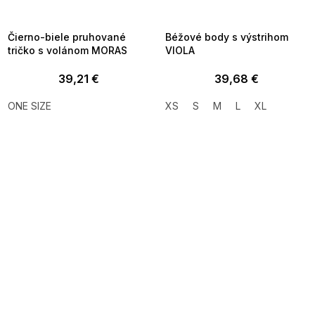
8-04-09:01,2026-08-10-
08-04-09:01,2026-08-10-
09:00
09:00
Čierno-biele pruhované
Béžové body s výstrihom
tričko s volánom MORAS
VIOLA
39,21 €
39,68 €
ONE SIZE
XS
S
M
L
XL