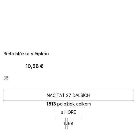
SUMMER SALE -35% ?
MMER35:35:EUR:P:f!2026-
8-04-09:01,2026-08-10-
09:00
Biela blúzka s čipkou
10,58 €
36
NAČÍTAŤ 27 ĎALŠÍCH
1813
položiek celkom
O
HORE
v
S
l
1
68
t
á
r
d
á