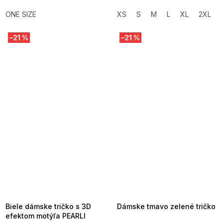
ONE SIZE
XS
S
M
L
XL
2XL
–21 %
–21 %
SUMMER SALE -35% ?
SUMMER SALE -35% ?
MMER35:35:EUR:P:f!2026-
G_SUMMER35:35:EUR:P:f!2026-
8-04-09:01,2026-08-10-
08-04-09:01,2026-08-10-
09:00
09:00
Biele dámske tričko s 3D
Dámske tmavo zelené tričko
efektom motýľa PEARLI