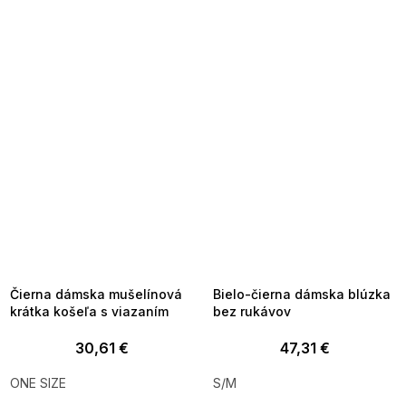
SUMMER SALE -35% ?
SUMMER SALE -35% ?
MMER35:35:EUR:P:f!2026-
G_SUMMER35:35:EUR:P:f!2026-
8-04-09:01,2026-08-10-
08-04-09:01,2026-08-10-
09:00
09:00
Čierna dámska mušelínová
Bielo-čierna dámska blúzka
krátka košeľa s viazaním
bez rukávov
30,61 €
47,31 €
ONE SIZE
S/M