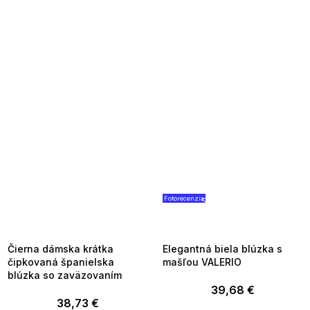
Fotorecenzia
SUMMER SALE -35% ?
SUMMER SALE -35% ?
MMER35:35:EUR:P:f!2026-
G_SUMMER35:35:EUR:P:f!2026
8-04-09:01,2026-08-10-
08-04-09:01,2026-08-10-
09:00
09:00
Čierna dámska krátka
Elegantná biela blúzka s
čipkovaná španielska
mašľou VALERIO
blúzka so zaväzovaním
39,68 €
38,73 €