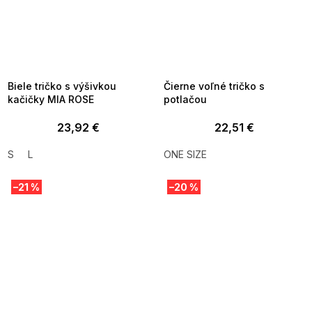
SUMMER SALE -35% ?
SUMMER SALE -35% ?
MMER35:35:EUR:P:f!2026-
G_SUMMER35:35:EUR:P:f!2026-
8-04-09:01,2026-08-10-
08-04-09:01,2026-08-10-
09:00
09:00
Biele tričko s výšivkou
Čierne voľné tričko s
kačičky MIA ROSE
potlačou
23,92 €
22,51 €
S
L
ONE SIZE
–21 %
–20 %