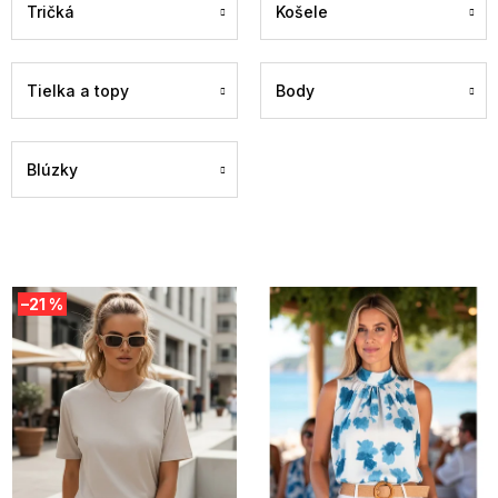
Tričká
Košele
Tielka a topy
Body
Blúzky
V
–21 %
ý
p
i
s
p
r
o
d