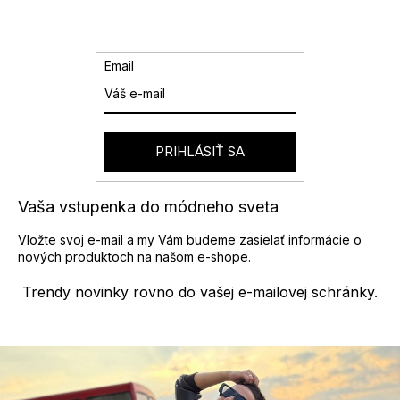
a
n
k
c
o
i
v
e
Email
a
p
n
r
i
v
e
k
y
PRIHLÁSIŤ SA
v
ý
p
Vaša vstupenka do módneho sveta
i
s
Vložte svoj e-mail a my Vám budeme zasielať informácie o
u
nových produktoch na našom e-shope.
Trendy novinky rovno do vašej e-mailovej schránky.