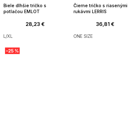
Biele dlhšie tričko s
Čierne tričko s riasenými
potlačou EMLOT
rukávmi LERRIS
28,23 €
36,81 €
L/XL
ONE SIZE
–25 %
SUMMER SALE -35% ?
SUMMER SALE -35% ?
MMER35:35:EUR:P:f!2026-
G_SUMMER35:35:EUR:P:f!2026-