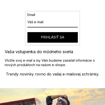
a
n
k
c
o
i
v
e
Email
a
p
n
r
i
v
e
k
y
PRIHLÁSIŤ SA
v
ý
p
Vaša vstupenka do módneho sveta
i
s
Vložte svoj e-mail a my Vám budeme zasielať informácie o
u
nových produktoch na našom e-shope.
Trendy novinky rovno do vašej e-mailovej schránky.