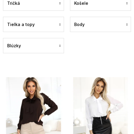
Tričká
Košele
Tielka a topy
Body
Blúzky
V
ý
p
i
s
p
r
o
d