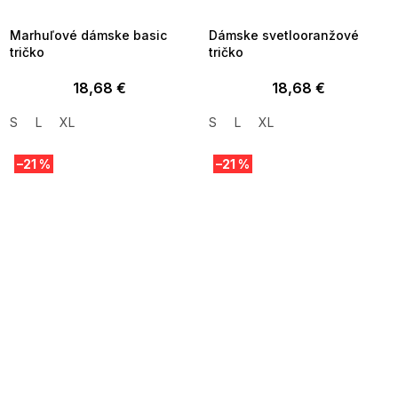
09:00
09:00
Marhuľové dámske basic
Dámske svetlooranžové
tričko
tričko
18,68 €
18,68 €
S
L
XL
S
L
XL
–21 %
–21 %