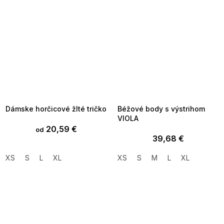
SUMMER SALE -35% ?
SUMMER SALE -35% ?
MMER35:35:EUR:P:f!2026-
G_SUMMER35:35:EUR:P:f!2026-
8-04-09:01,2026-08-10-
08-04-09:01,2026-08-10-
09:00
09:00
Dámske horčicové žlté tričko
Béžové body s výstrihom
VIOLA
20,59 €
od
39,68 €
XS
S
L
XL
XS
S
M
L
XL