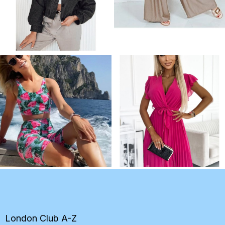
Z
á
p
ä
t
London Club A-Z