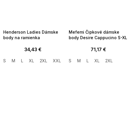
SUMMER SALE -35% ?
SUMMER SALE -35% ?
MMER35:35:EUR:P:f!2026-
G_SUMMER35:35:EUR:P:f!2026-
8-04-09:01,2026-08-10-
08-04-09:01,2026-08-10-
09:00
09:00
Henderson Ladies Dámske
Mefemi Čipkové dámske
body na ramienka
body Desire Cappucino S-XL
34,43 €
71,17 €
S
M
L
XL
2XL
XXL
S
M
L
XL
2XL