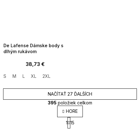
SUMMER SALE -35% ?
MMER35:35:EUR:P:f!2026-
8-04-09:01,2026-08-10-
09:00
De Lafense Dámske body s
dlhým rukávom
38,73 €
S
M
L
XL
2XL
NAČÍTAŤ 27 ĎALŠÍCH
395
položiek celkom
O
HORE
v
S
l
1
15
t
á
r
d
á