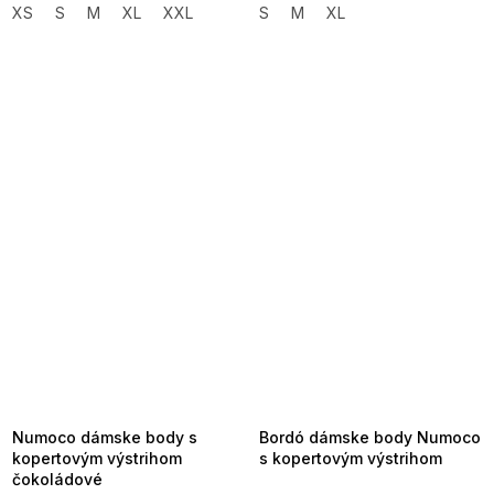
XS
S
M
XL
XXL
S
M
XL
SUMMER SALE -35% ?
SUMMER SALE -35% ?
MMER35:35:EUR:P:f!2026-
G_SUMMER35:35:EUR:P:f!2026-
8-04-09:01,2026-08-10-
08-04-09:01,2026-08-10-
09:00
09:00
Numoco dámske body s
Bordó dámske body Numoco
kopertovým výstrihom
s kopertovým výstrihom
čokoládové