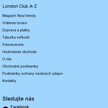
ä
t
London Club A-Z
i
Magazín: Nosí trendy
e
Vrátenie tovaru
Doprava a platby
Tabuľka veľkostí
Fotorecenzie
Hodnotenie obchodu
O nás
Obchodné podmienky
Podmienky ochrany osobných údajov
Kontakty
Sledujte nás
Facebook