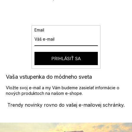
O
v
l
á
d
a
Email
c
i
e
p
r
PRIHLÁSIŤ SA
v
k
y
Vaša vstupenka do módneho sveta
v
ý
Vložte svoj e-mail a my Vám budeme zasielať informácie o
p
nových produktoch na našom e-shope.
i
s
Trendy novinky rovno do vašej e-mailovej schránky.
u