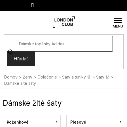
Prejsť
na
obsah
Hľadať
Domov
Ženy
Oblečenie
Šaty a tuniky 👗
Šaty 👗
Dámske žlté šaty
Dámske žlté šaty
Koženkové
Plesové