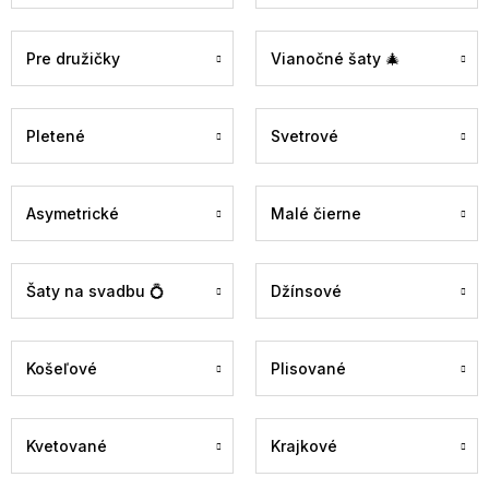
Pre družičky
Vianočné šaty 🎄
Pletené
Svetrové
Asymetrické
Malé čierne
Šaty na svadbu 💍
Džínsové
Košeľové
Plisované
Kvetované
Krajkové