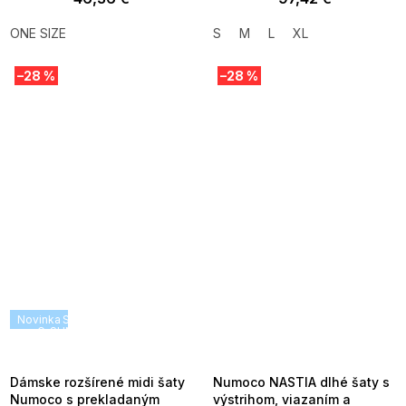
ONE SIZE
S
M
L
XL
–28 %
–28 %
Novinka
SUMMER SALE -35% ?
SUMMER SALE -35% ?
G_SUMMER35:35:EUR:P:f!2026-
G_SUMMER35:35:EUR:P:f!2026-
08-04-09:01,2026-08-10-
08-04-09:01,2026-08-10-
09:00
09:00
Dámske rozšírené midi šaty
Numoco NASTIA dlhé šaty s
Numoco s prekladaným
výstrihom, viazaním a