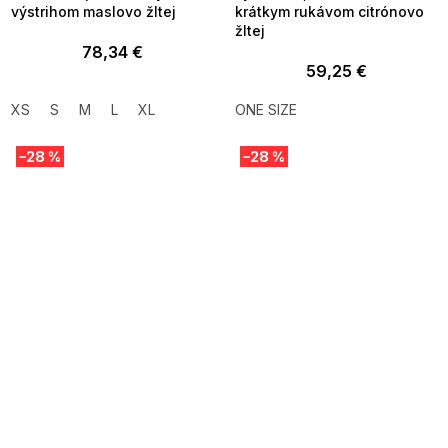
výstrihom maslovo žltej
krátkym rukávom citrónovo
žltej
78,34 €
59,25 €
XS
S
M
L
XL
ONE SIZE
–28 %
–28 %
SUMMER SALE -35% ?
SUMMER SALE -35% ?
MMER35:35:EUR:P:f!2026-
G_SUMMER35:35:EUR:P:f!2026-