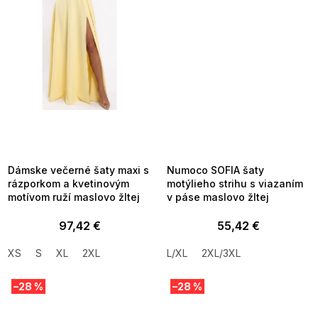
SUMMER SALE -35% ?
SUMMER SALE -35% ?
MMER35:35:EUR:P:f!2026-
G_SUMMER35:35:EUR:P:f!2026-
8-04-09:01,2026-08-10-
08-04-09:01,2026-08-10-
09:00
09:00
Dámske večerné šaty maxi s
Numoco SOFIA šaty
rázporkom a kvetinovým
motýlieho strihu s viazaním
motívom ruží maslovo žltej
v páse maslovo žltej
97,42 €
55,42 €
XS
S
XL
2XL
L/XL
2XL/3XL
–28 %
–28 %