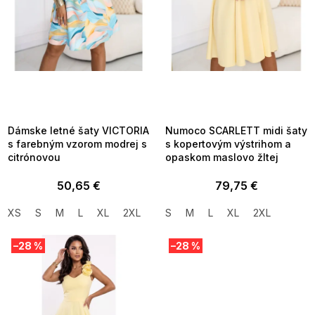
d
u
k
t
o
v
SUMMER SALE -35% ?
SUMMER SALE -35% ?
MMER35:35:EUR:P:f!2026-
G_SUMMER35:35:EUR:P:f!2026-
8-04-09:01,2026-08-10-
08-04-09:01,2026-08-10-
09:00
09:00
Dámske letné šaty VICTORIA
Numoco SCARLETT midi šaty
s farebným vzorom modrej s
s kopertovým výstrihom a
citrónovou
opaskom maslovo žltej
50,65 €
79,75 €
XS
S
M
L
XL
2XL
S
M
L
XL
2XL
–28 %
–28 %