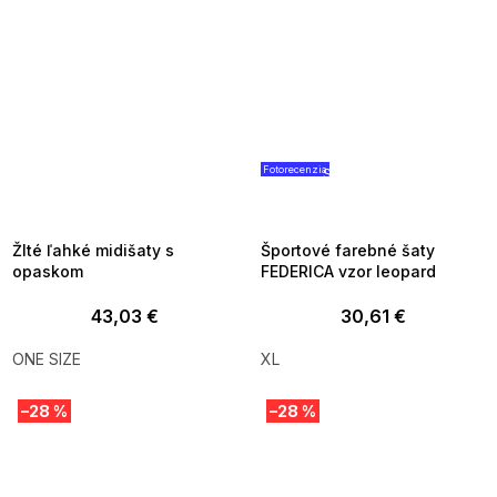
Fotorecenzia
SUMMER SALE -35% ?
SUMMER SALE -35% ?
MMER35:35:EUR:P:f!2026-
G_SUMMER35:35:EUR:P:f!2026
8-04-09:01,2026-08-10-
08-04-09:01,2026-08-10-
09:00
09:00
Žlté ľahké midišaty s
Športové farebné šaty
opaskom
FEDERICA vzor leopard
43,03 €
30,61 €
ONE SIZE
XL
–28 %
–28 %