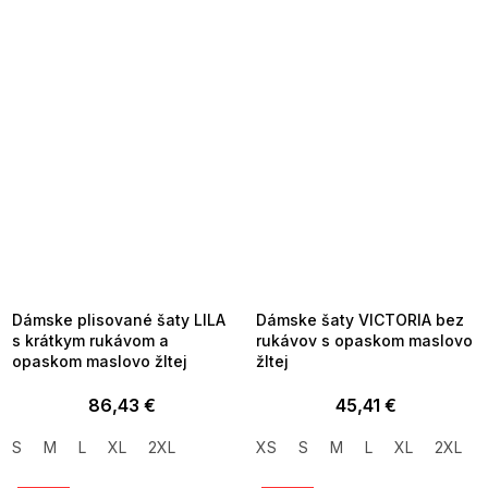
SUMMER SALE -35% ?
SUMMER SALE -35% ?
MMER35:35:EUR:P:f!2026-
G_SUMMER35:35:EUR:P:f!2026-
8-04-09:01,2026-08-10-
08-04-09:01,2026-08-10-
09:00
09:00
Dámske plisované šaty LILA
Dámske šaty VICTORIA bez
s krátkym rukávom a
rukávov s opaskom maslovo
opaskom maslovo žltej
žltej
86,43 €
45,41 €
S
M
L
XL
2XL
XS
S
M
L
XL
2XL