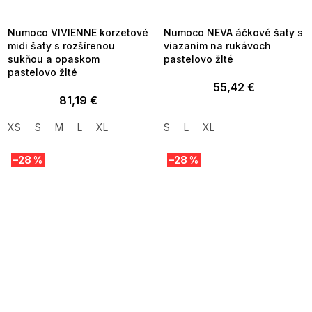
8-04-09:01,2026-08-10-
08-04-09:01,2026-08-10-
09:00
09:00
Numoco VIVIENNE korzetové
Numoco NEVA áčkové šaty s
midi šaty s rozšírenou
viazaním na rukávoch
sukňou a opaskom
pastelovo žlté
pastelovo žlté
55,42 €
81,19 €
XS
S
M
L
XL
S
L
XL
–28 %
–28 %