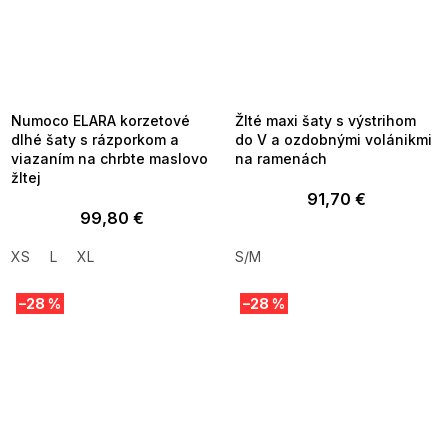
SUMMER SALE -35% ?
SUMMER SALE -35% ?
MMER35:35:EUR:P:f!2026-
G_SUMMER35:35:EUR:P:f!2026-
8-04-09:01,2026-08-10-
08-04-09:01,2026-08-10-
09:00
09:00
Numoco ELARA korzetové
Žlté maxi šaty s výstrihom
dlhé šaty s rázporkom a
do V a ozdobnými volánikmi
viazaním na chrbte maslovo
na ramenách
žltej
91,70 €
99,80 €
XS
L
XL
S/M
–28 %
–28 %