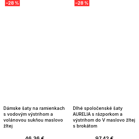
–28 %
–28 %
SUMMER SALE -35% ?
SUMMER SALE -35% ?
MMER35:35:EUR:P:f!2026-
G_SUMMER35:35:EUR:P:f!2026-
8-04-09:01,2026-08-10-
08-04-09:01,2026-08-10-
09:00
09:00
Dámske šaty na ramienkach
Dlhé spoločenské šaty
s vodovým výstrihom a
AURELIA s rázporkom a
volánovou sukňou maslovo
výstrihom do V maslovo žltej
žltej
s brokátom
46,36 €
97,42 €