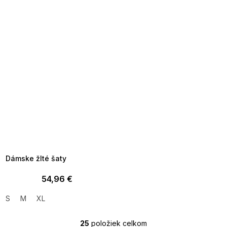
SUMMER SALE -35% ?
MMER35:35:EUR:P:f!2026-
8-04-09:01,2026-08-10-
09:00
Dámske žlté šaty
54,96 €
S
M
XL
25
položiek celkom