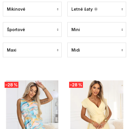
Mikinové
Letné šaty 🌞
Športové
Mini
Maxi
Midi
V
–28 %
–28 %
ý
p
i
s
p
r
o