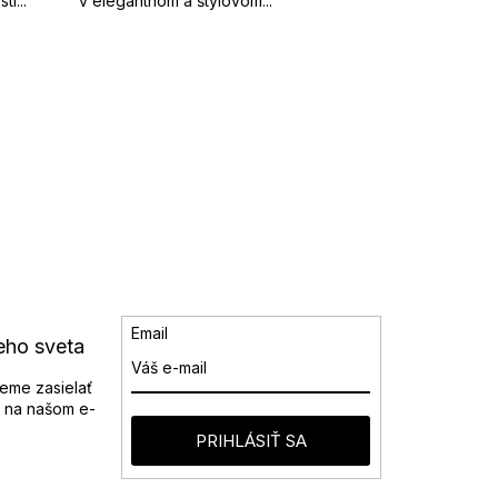
í...
v elegantnom a štýlovom...
Email
eho sveta
eme zasielať
 na našom e-
PRIHLÁSIŤ SA