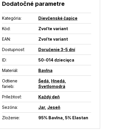
Dodatočné parametre
Kategória
:
Dievčenské čapice
Kód:
Zvoľte variant
EAN
:
Zvoľte variant
Dostupnosť
:
Doručenie 3-5 dní
ID
:
50-014 dziecięca
Materiál
:
Bavlna
Odtiene
Šedá
,
Hnedá
,
farieb
:
Svetlomodrá
Príležitosť
:
Každý deň
Sezóna
:
Jar
,
Jeseň
Zloženie
:
95% Bavlna, 5% Elastan