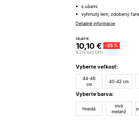
s ušami
vyhrnutý lem, zdobený far
zaväzovanie pod krkom
Detailné informácie
13,47 €
10,10 €
–25 %
8,21 € bez DPH
Vyberte veľkosť:
44-46
40-42 cm
cm
Vyberte barva:
sivá
hnedá
s
melanž