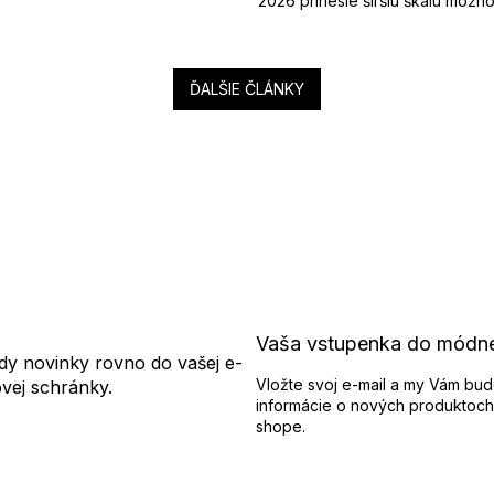
2026 prinesie širšiu škálu možnost
ĎALŠIE ČLÁNKY
Vaša vstupenka do módn
dy novinky rovno do vašej e-
Vložte svoj e-mail a my Vám bud
ovej schránky.
informácie o nových produktoch
shope.