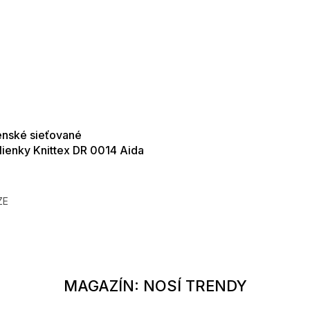
SALE -35% ?
35:EUR:P:f!2026-
01,2026-08-10-
09:00
enské sieťované
ienky Knittex DR 0014 Aida
ň
€
ZE
/122
128/134
140/146
152/158
104-110
152-158
116-122
MAGAZÍN: NOSÍ TRENDY