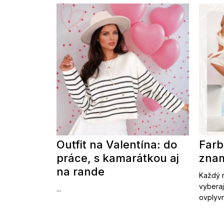
Outfit na Valentína: do
Farb
práce, s kamarátkou aj
znam
na rande
Každý r
vyberaj
...
ovplyvn