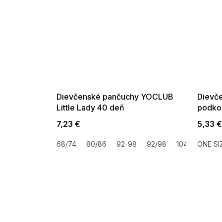
SUMMER SALE -35% ?
SUMMER 
G_SUMMER35:35:EUR:P:f!2026-
G_SUMMER35:
08-04-09:01,2026-08-10-
08-04-09:
09:00
Dievčenské pančuchy YOCLUB
Dievč
Little Lady 40 deň
podkol
20 de
7,23 €
5,33 
68/74
80/86
92-98
92/98
104/110
ONE SI
116