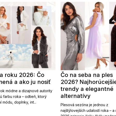
a roku 2026: Čo
Čo na seba na ples
ená a ako ju nosiť
2026? Najhorúcejši
trendy a elegantné
ok módne a dizajnové autority
alternatívy
ú farbu roka – odtieň, ktorý
í módu, doplnky, int...
Plesová sezóna je jednou z
najštýlovejších udalostí roka – a