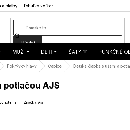
 a platby
Tabuľka veľkostí
Fotorecenzie
Hodnotenie obcho
Hľadať
MUŽI
DETI
ŠATY 👗
FUNKČNÉ OB
košík
Pokrývky hlavy
Čapice
Detská čiapka s ušami a potl
a potlačou AJS
odnotenia
Značka:
Ajs