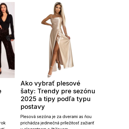
Ako vybrať plesové
e
šaty: Trendy pre sezónu
2025 a tipy podľa typu
postavy
Plesová sezóna je za dverami as ňou
 rok
prichádza jedinečná príležitosť zažiariť