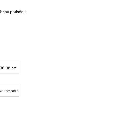
ebnou potlačou
Jednotková
cena:
36-38 cm
vetlomodrá