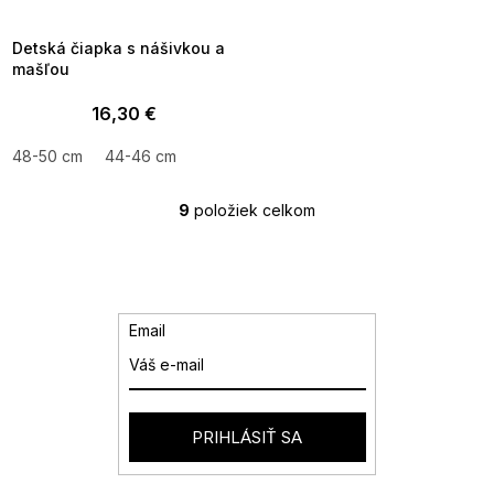
8-04-09:01,2026-08-10-
09:00
Detská čiapka s nášivkou a
mašľou
16,30 €
48-50 cm
44-46 cm
9
položiek celkom
O
v
l
á
d
a
Email
c
i
e
p
r
PRIHLÁSIŤ SA
v
k
y