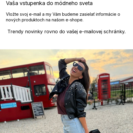
Vaša vstupenka do módneho sveta
v
ý
Vložte svoj e-mail a my Vám budeme zasielať informácie o
p
nových produktoch na našom e-shope.
i
s
Trendy novinky rovno do vašej e-mailovej schránky.
u