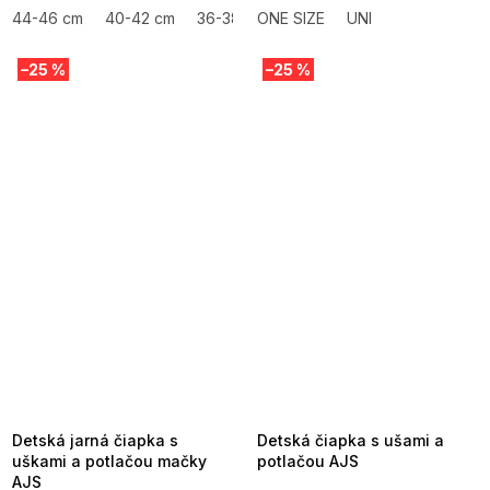
44-46 cm
40-42 cm
36-38 cm
ONE SIZE
UNI
–25 %
–25 %
SUMMER SALE -35% ?
SUMMER SALE -35% ?
MMER35:35:EUR:P:f!2026-
G_SUMMER35:35:EUR:P:f!2026-
8-04-09:01,2026-08-10-
08-04-09:01,2026-08-10-
09:00
09:00
Detská jarná čiapka s
Detská čiapka s ušami a
uškami a potlačou mačky
potlačou AJS
AJS