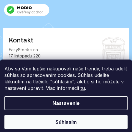
Kontakt
EasyStock s.r.o.
17. listopadu 220
549 41 Červený Kostelec
Aby sa Vám lepšie nakupovali naše trendy, treba udeliť
IČ: 07727402, DIČ: CZ07727402
súhlas so spracovaním cookies. Súhlas udelíte
info@londonclub.sk
kliknutím na tlačidlo "súhlasím", alebo si ho môžete v
nastavení upraviť. Viac informácií
tu
.
Nastavenie
Vytvoril Shoptet Premium
Súhlasím
Copyright 2026
LondonClub.sk
. Všetky práva vyhradené.