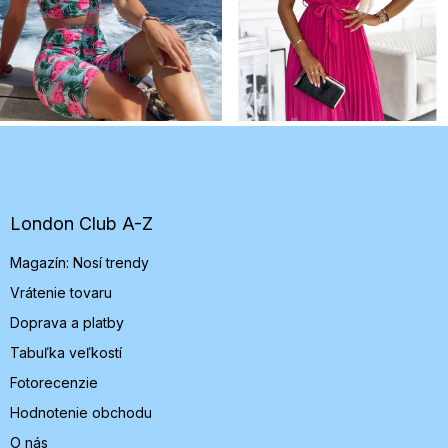
Z
á
p
ä
t
London Club A-Z
i
Magazín: Nosí trendy
e
Vrátenie tovaru
Doprava a platby
Tabuľka veľkostí
Fotorecenzie
Hodnotenie obchodu
O nás