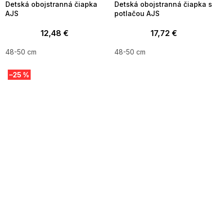
Detská obojstranná čiapka
Detská obojstranná čiapka s
AJS
potlačou AJS
12,48 €
17,72 €
48-50 cm
48-50 cm
–25 %
SUMMER SALE -35% ?
MMER35:35:EUR:P:f!2026-