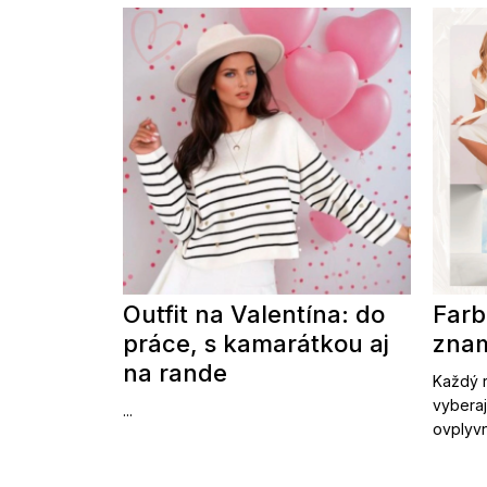
Outfit na Valentína: do
Farb
práce, s kamarátkou aj
znam
na rande
Každý r
vyberaj
...
ovplyvn