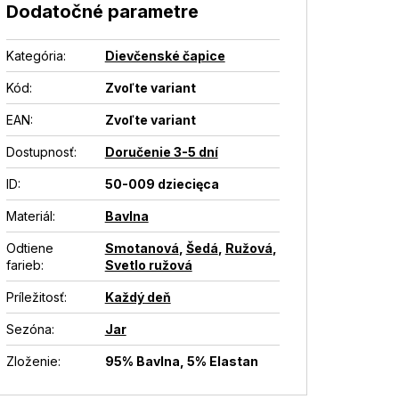
Dodatočné parametre
Kategória
:
Dievčenské čapice
Kód:
Zvoľte variant
EAN
:
Zvoľte variant
Dostupnosť
:
Doručenie 3-5 dní
ID
:
50-009 dziecięca
Materiál
:
Bavlna
Odtiene
Smotanová
,
Šedá
,
Ružová
,
farieb
:
Svetlo ružová
Príležitosť
:
Každý deň
Sezóna
:
Jar
Zloženie
:
95% Bavlna, 5% Elastan