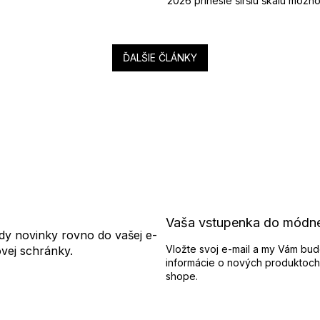
2026 prinesie širšiu škálu možnost
ĎALŠIE ČLÁNKY
Vaša vstupenka do módn
dy novinky rovno do vašej e-
Vložte svoj e-mail a my Vám bud
ovej schránky.
informácie o nových produktoch
shope.