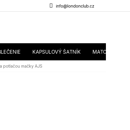
du
O nás
Obchodné podmienky
Podmienky ochrany osobný
info@londonclub.cz
LEČENIE
KAPSULOVÝ ŠATNÍK
MATCHY MATC
 a potlačou mačky AJS