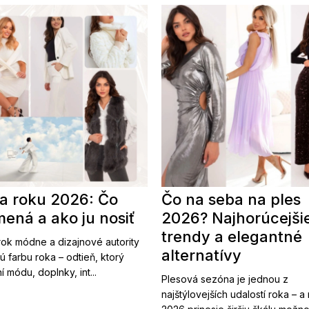
a roku 2026: Čo
Čo na seba na ples
ená a ako ju nosiť
2026? Najhorúcejši
trendy a elegantné
ok módne a dizajnové autority
alternatívy
ú farbu roka – odtieň, ktorý
í módu, doplnky, int...
Plesová sezóna je jednou z
najštýlovejších udalostí roka – a