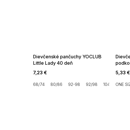
SUMMER SALE -35% ?
SUMMER 
G_SUMMER35:35:EUR:P:f!2026-
G_SUMMER35:
08-04-09:01,2026-08-10-
08-04-09:
09:00
Dievčenské pančuchy YOCLUB
Dievč
Little Lady 40 deň
podkol
20 de
7,23 €
5,33 
68/74
80/86
92-98
92/98
104/110
ONE SI
116