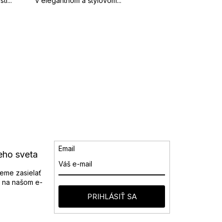
í...
v elegantnom a štýlovom...
Email
eho sveta
eme zasielať
 na našom e-
PRIHLÁSIŤ SA