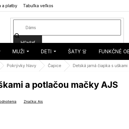
 a platby
Tabuľka veľkostí
Fotorecenzie
Hodnotenie obcho
Hľadať
MUŽI
DETI
ŠATY 👗
FUNKČNÉ OB
košík
Pokrývky hlavy
Čapice
Detská jarná čiapka s uškami
uškami a potlačou mačky AJS
odnotenia
Značka:
Ajs