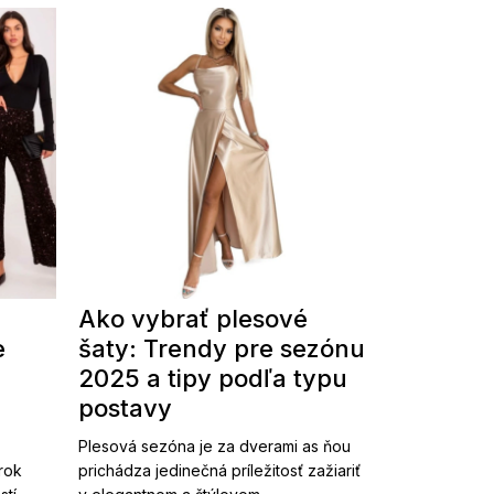
Ako vybrať plesové
e
šaty: Trendy pre sezónu
2025 a tipy podľa typu
postavy
Plesová sezóna je za dverami as ňou
 rok
prichádza jedinečná príležitosť zažiariť