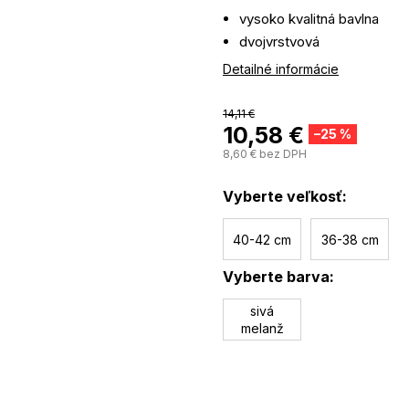
vysoko kvalitná bavlna
dvojvrstvová
lem zdobený farebnou pot
Detailné informácie
zaväzovanie pod krkom
14,11 €
10,58 €
–25 %
8,60 € bez DPH
Vyberte veľkosť:
40-42 cm
36-38 cm
Vyberte barva:
sivá
melanž