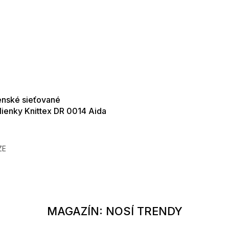
SALE -35% ?
35:EUR:P:f!2026-
01,2026-08-10-
09:00
enské sieťované
ienky Knittex DR 0014 Aida
ň
€
ZE
/122
128/134
140/146
152/158
104-110
152-158
116-122
MAGAZÍN: NOSÍ TRENDY