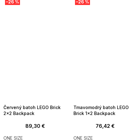
–26 %
–26 %
SUMMER SALE -35% ?
SUMMER SALE -35% ?
MMER35:35:EUR:P:f!2026-
G_SUMMER35:35:EUR:P:f!2026-
8-04-09:01,2026-08-10-
08-04-09:01,2026-08-10-
09:00
09:00
Červený batoh LEGO Brick
Tmavomodrý batoh LEGO
2x2 Backpack
Brick 1x2 Backpack
89,30 €
76,42 €
ONE SIZE
ONE SIZE