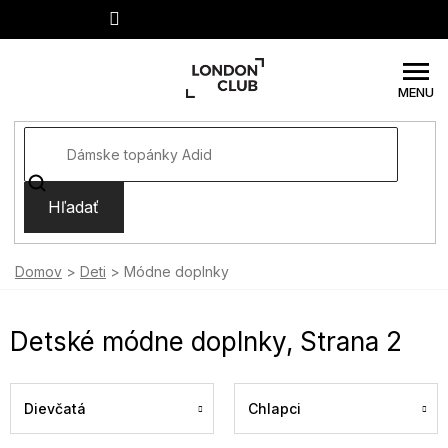
Prejsť
na
obsah
Hľadať
Domov
Deti
Módne doplnky
Detské módne doplnky
, Strana 2
Dievčatá
Chlapci