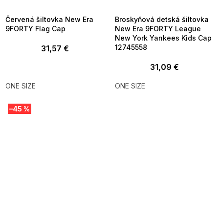
09:00
09:00
Červená šiltovka New Era
Broskyňová detská šiltovka
9FORTY Flag Cap
New Era 9FORTY League
New York Yankees Kids Cap
12745558
31,57 €
31,09 €
ONE SIZE
ONE SIZE
–45 %