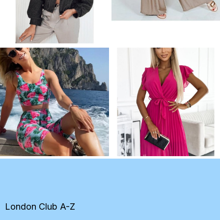
Z
á
p
ä
t
London Club A-Z
i