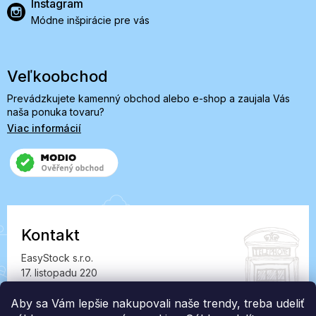
Instagram
Módne inšpirácie pre vás
Veľkoobchod
Prevádzkujete kamenný obchod alebo e-shop a zaujala Vás
naša ponuka tovaru?
Viac informácií
Kontakt
EasyStock s.r.o.
17. listopadu 220
549 41 Červený Kostelec
Aby sa Vám lepšie nakupovali naše trendy, treba udeliť
IČ: 07727402, DIČ: CZ07727402