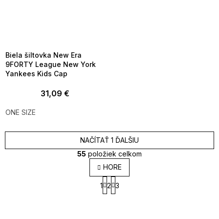
SUMMER SALE -35% ?
MMER35:35:EUR:P:f!2026-
8-04-09:01,2026-08-10-
09:00
Biela šiltovka New Era
9FORTY League New York
Yankees Kids Cap
31,09 €
ONE SIZE
NAČÍTAŤ 1 ĎALŠIU
55
položiek celkom
O
HORE
v
S
l
1
2
3
t
á
r
d
á
a
n