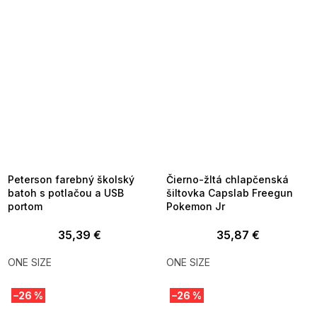
SUMMER SALE -35% ?
SUMMER SALE -35% ?
MMER35:35:EUR:P:f!2026-
G_SUMMER35:35:EUR:P:f!2026-
8-04-09:01,2026-08-10-
08-04-09:01,2026-08-10-
09:00
09:00
Peterson farebný školský
Čierno-žltá chlapčenská
batoh s potlačou a USB
šiltovka Capslab Freegun
portom
Pokemon Jr
35,39 €
35,87 €
ONE SIZE
ONE SIZE
–26 %
–26 %