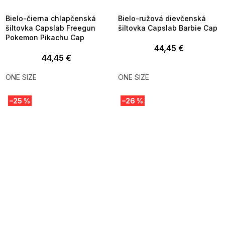
09:00
09:00
Bielo-čierna chlapčenská
Bielo-ružová dievčenská
šiltovka Capslab Freegun
šiltovka Capslab Barbie Cap
Pokemon Pikachu Cap
44,45 €
44,45 €
ONE SIZE
ONE SIZE
–25 %
–26 %