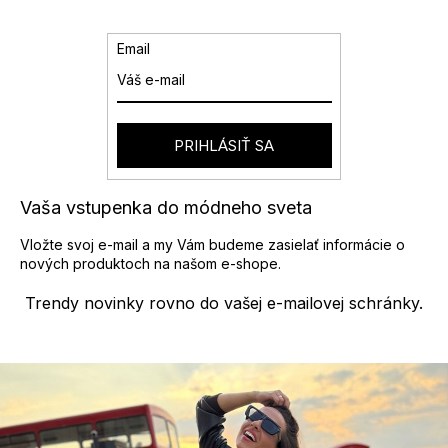
k
c
o
i
v
e
Email
a
p
n
r
i
v
e
k
y
PRIHLÁSIŤ SA
v
ý
p
Vaša vstupenka do módneho sveta
i
s
Vložte svoj e-mail a my Vám budeme zasielať informácie o
u
nových produktoch na našom e-shope.
Trendy novinky rovno do vašej e-mailovej schránky.