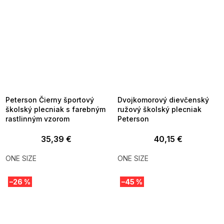
SUMMER SALE -35% ?
SUMMER SALE -35% ?
MMER35:35:EUR:P:f!2026-
G_SUMMER35:35:EUR:P:f!2026-
8-04-09:01,2026-08-10-
08-04-09:01,2026-08-10-
09:00
09:00
Peterson Čierny športový
Dvojkomorový dievčenský
školský plecniak s farebným
ružový školský plecniak
rastlinným vzorom
Peterson
35,39 €
40,15 €
ONE SIZE
ONE SIZE
–26 %
–45 %