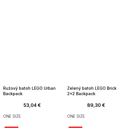
SUMMER SALE -35% ?
SUMMER SALE -35% ?
MMER35:35:EUR:P:f!2026-
G_SUMMER35:35:EUR:P:f!2026-
8-04-09:01,2026-08-10-
08-04-09:01,2026-08-10-
09:00
09:00
Ružový batoh LEGO Urban
Zelený batoh LEGO Brick
Backpack
2x2 Backpack
53,04 €
89,30 €
ONE SIZE
ONE SIZE