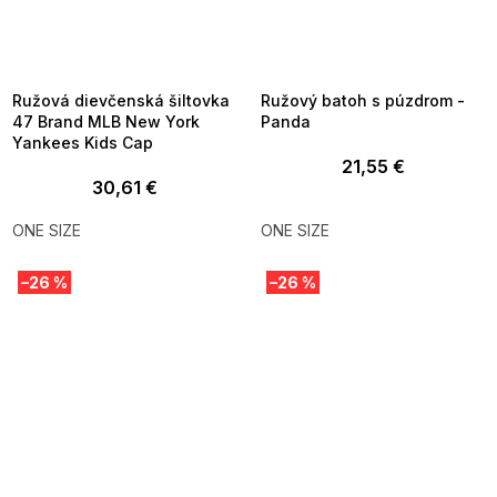
SUMMER SALE -35% ?
SUMMER SALE -35% ?
MMER35:35:EUR:P:f!2026-
G_SUMMER35:35:EUR:P:f!2026-
8-04-09:01,2026-08-10-
08-04-09:01,2026-08-10-
09:00
09:00
Ružová dievčenská šiltovka
Ružový batoh s púzdrom -
47 Brand MLB New York
Panda
Yankees Kids Cap
21,55 €
30,61 €
ONE SIZE
ONE SIZE
–26 %
–26 %