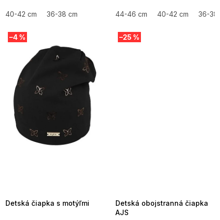
40-42 cm
36-38 cm
44-46 cm
40-42 cm
36-38
–4 %
–25 %
SUMMER SALE -35% ?
SUMMER SALE -35% ?
MMER35:35:EUR:P:f!2026-
G_SUMMER35:35:EUR:P:f!2026-
8-04-09:01,2026-08-10-
08-04-09:01,2026-08-10-
09:00
09:00
Detská čiapka s motýľmi
Detská obojstranná čiapka
AJS