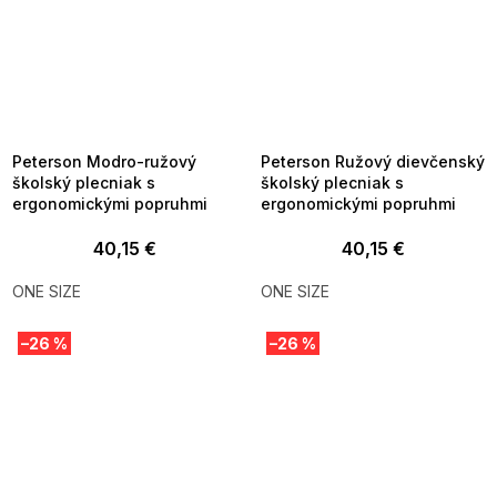
SUMMER SALE -35% ?
SUMMER SALE -35% ?
MMER35:35:EUR:P:f!2026-
G_SUMMER35:35:EUR:P:f!2026-
8-04-09:01,2026-08-10-
08-04-09:01,2026-08-10-
09:00
09:00
Peterson Modro-ružový
Peterson Ružový dievčenský
školský plecniak s
školský plecniak s
ergonomickými popruhmi
ergonomickými popruhmi
40,15 €
40,15 €
ONE SIZE
ONE SIZE
–26 %
–26 %