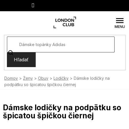
Prejsť
na
obsah
Hľadať
Domov
Ženy
Obuv
Lodičky
Dámske lodičky na
podpätku so špicatou špičkou čiernej
Dámske lodičky na podpätku so
špicatou špičkou čiernej
SUMMER SALE -35% ?
MMER35:35:EUR:P:f!2026-