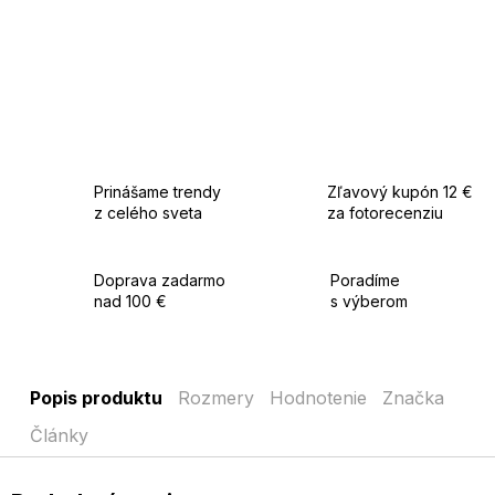
Ideálna na spoločenské udalosti, do práce, na schôdzky aj
večerné príležitosti.
Prinášame trendy
Zľavový kupón 12 €
z celého sveta
za fotorecenziu
Doprava zadarmo
Poradíme
nad 100 €
s výberom
Popis produktu
Rozmery
Hodnotenie
Značka
Články