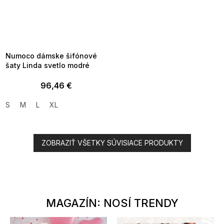
SUMMER SALE -35% ?
MMER35:35:EUR:P:f!2026-
8-04-09:01,2026-08-10-
09:00
Numoco dámske šifónové
šaty Linda svetlo modré
96,46 €
S
M
L
XL
ZOBRAZIŤ VŠETKY SÚVISIACE PRODUKTY
MAGAZÍN: NOSÍ TRENDY