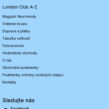
ä
t
London Club A-Z
i
Magazín: Nosí trendy
e
Vrátenie tovaru
Doprava a platby
Tabuľka veľkostí
Fotorecenzie
Hodnotenie obchodu
O nás
Obchodné podmienky
Podmienky ochrany osobných údajov
Kontakty
Sledujte nás
Facebook