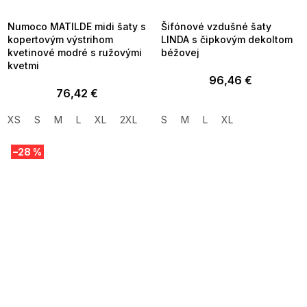
09:00
09:00
Numoco MATILDE midi šaty s
Šifónové vzdušné šaty
kopertovým výstrihom
LINDA s čipkovým dekoltom
kvetinové modré s ružovými
béžovej
kvetmi
96,46 €
76,42 €
XS
S
M
L
XL
2XL
S
M
L
XL
–28 %