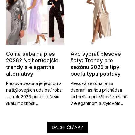
Čo na seba na ples
Ako vybrať plesové
2026? Najhorúcejšie
šaty: Trendy pre
trendy a elegantné
sezónu 2025 a tipy
alternatívy
podľa typu postavy
Plesová sezóna je jednou z
Plesová sezóna je za
najštýlovejších udalostí roka
dverami as ňou prichádza
– a rok 2026 prinesie širšiu
jedinečná príležitosť zažiariť
škálu možností...
v elegantnom a štýlovom...
ĎALŠIE ČLÁNKY