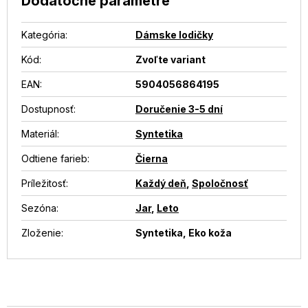
Dodatočné parametre
Kategória
:
Dámske lodičky
Kód:
Zvoľte variant
EAN
:
5904056864195
Dostupnosť
:
Doručenie 3-5 dní
Materiál
:
Syntetika
Odtiene farieb
:
Čierna
Príležitosť
:
Každý deň
,
Spoločnosť
Sezóna
:
Jar
,
Leto
Zloženie
:
Syntetika, Eko koža