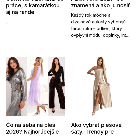
práce, s kamarátkou
znamená a ako ju nosiť
aj na rande
Každý rok módne a
...
dizajnové autority vyberajú
farbu roka – odtieň, ktorý
ovplyvní módu, doplnky, int...
Čo na seba na ples
Ako vybrať plesové
2026? Najhorúcejšie
šaty: Trendy pre