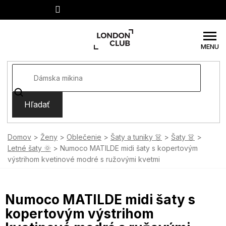
Prejsť
na
obsah
Hľadať
Domov
Ženy
Oblečenie
Šaty a tuniky 👗
Šaty 👗
Letné šaty 🌞
Numoco MATILDE midi šaty s kopertovým
výstrihom kvetinové modré s ružovými kvetmi
Numoco MATILDE midi šaty s
kopertovým výstrihom