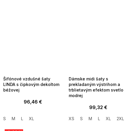
SUMMER SALE -35% ?
SUMMER SALE -35% ?
MMER35:35:EUR:P:f!2026-
G_SUMMER35:35:EUR:P:f!2026-
8-04-09:01,2026-08-10-
08-04-09:01,2026-08-10-
09:00
09:00
Šifónové vzdušné šaty
Dámske midi šaty s
LINDA s čipkovým dekoltom
prekladaným výstrihom a
béžovej
trblietavým efektom svetlo
modrej
96,46 €
99,32 €
S
M
L
XL
XS
S
M
L
XL
2XL