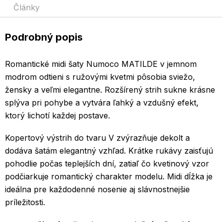
Články
Podrobný popis
Romantické midi šaty Numoco MATILDE v jemnom
modrom odtieni s ružovými kvetmi pôsobia sviežo,
žensky a veľmi elegantne. Rozšírený strih sukne krásne
splýva pri pohybe a vytvára ľahký a vzdušný efekt,
ktorý lichotí každej postave.
Kopertový výstrih do tvaru V zvýrazňuje dekolt a
dodáva šatám elegantný vzhľad. Krátke rukávy zaisťujú
pohodlie počas teplejších dní, zatiaľ čo kvetinový vzor
podčiarkuje romantický charakter modelu. Midi dĺžka je
ideálna pre každodenné nosenie aj slávnostnejšie
príležitosti.