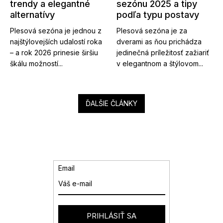
trendy a elegantné
sezónu 2025 a tipy
alternatívy
podľa typu postavy
Plesová sezóna je jednou z
Plesová sezóna je za
najštýlovejších udalostí roka
dverami as ňou prichádza
– a rok 2026 prinesie širšiu
jedinečná príležitosť zažiariť
škálu možností...
v elegantnom a štýlovom...
ĎALŠIE ČLÁNKY
Email
PRIHLÁSIŤ SA