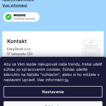
Viac informácií
Kontakt
EasyStock s.r.o.
17. listopadu 220
549 41 Červený Kostelec
IČ: 07727402, DIČ: CZ07727402
Aby sa Vám lepšie nakupovali naše trendy, treba udeliť
súhlas so spracovaním cookies. Súhlas udelíte
info@londonclub.sk
kliknutím na tlačidlo "súhlasím", alebo si ho môžete v
nastavení upraviť. Viac informácií
tu
.
Nastavenie
Vytvoril Shoptet Premium