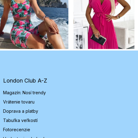
Z
á
p
ä
t
London Club A-Z
i
Magazín: Nosí trendy
e
Vrátenie tovaru
Doprava a platby
Tabuľka veľkostí
Fotorecenzie