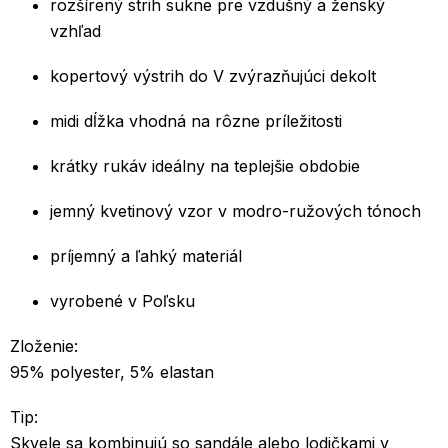
rozšírený strih sukne pre vzdušný a ženský
vzhľad
kopertový výstrih do V zvýrazňujúci dekolt
midi dĺžka vhodná na rôzne príležitosti
krátky rukáv ideálny na teplejšie obdobie
jemný kvetinový vzor v modro-ružových tónoch
príjemný a ľahký materiál
vyrobené v Poľsku
Zloženie:
95% polyester, 5% elastan
Tip:
Skvele sa kombinujú so sandále alebo lodičkami v