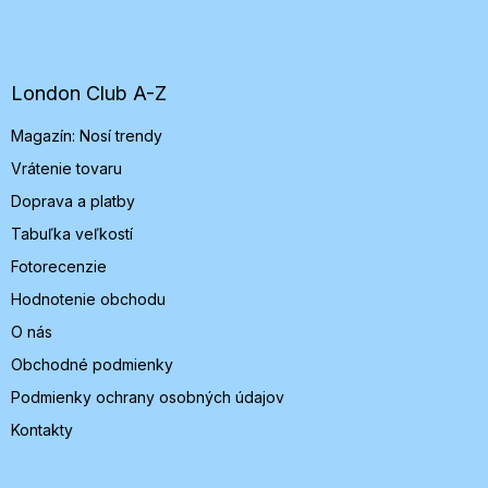
á
p
ä
t
London Club A-Z
i
Magazín: Nosí trendy
e
Vrátenie tovaru
Doprava a platby
Tabuľka veľkostí
Fotorecenzie
Hodnotenie obchodu
O nás
Obchodné podmienky
Podmienky ochrany osobných údajov
Kontakty