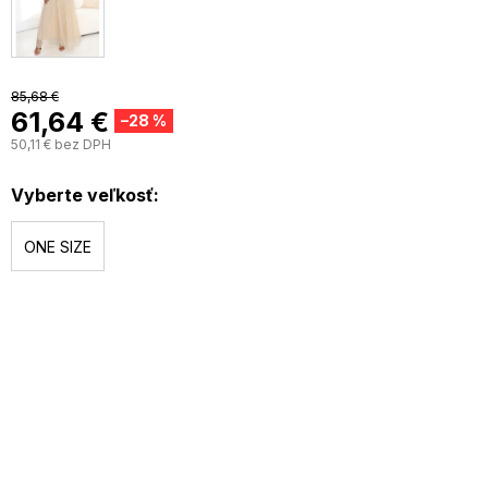
85,68 €
61,64 €
–28 %
50,11 € bez DPH
J
c
Vyberte veľkosť:
ONE SIZE