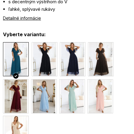
s decentným výstrihom do V
ľahké, splývavé rukávy
Podšívka: 100% polyester
Detailné informácie
Vyberte variantu: