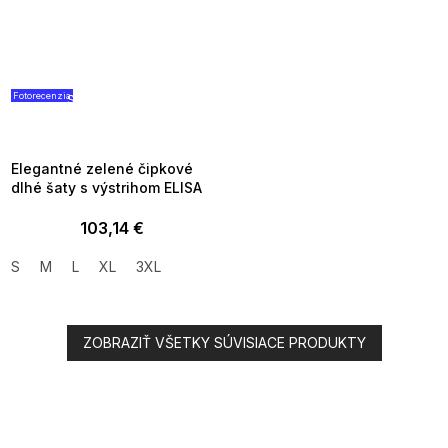
Fotorecenzia
SUMMER SALE -35% ?
G_SUMMER35:35:EUR:P:f!2026-
08-04-09:01,2026-08-10-
09:00
Elegantné zelené čipkové
dlhé šaty s výstrihom ELISA
103,14 €
S
M
L
XL
3XL
ZOBRAZIŤ VŠETKY SÚVISIACE PRODUKTY