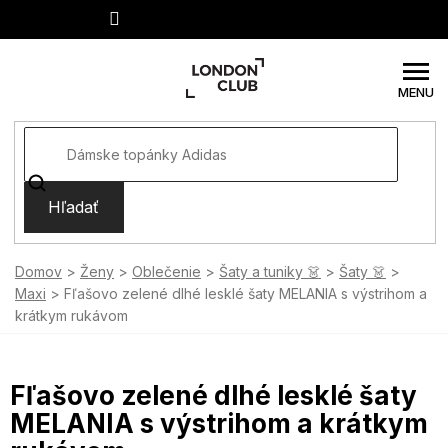
Prejsť
na
obsah
Hľadať
Domov
Ženy
Oblečenie
Šaty a tuniky 👗
Šaty 👗
Maxi
Fľašovo zelené dlhé lesklé šaty MELANIA s výstrihom a
krátkym rukávom
Fľašovo zelené dlhé lesklé šaty
MELANIA s výstrihom a krátkym