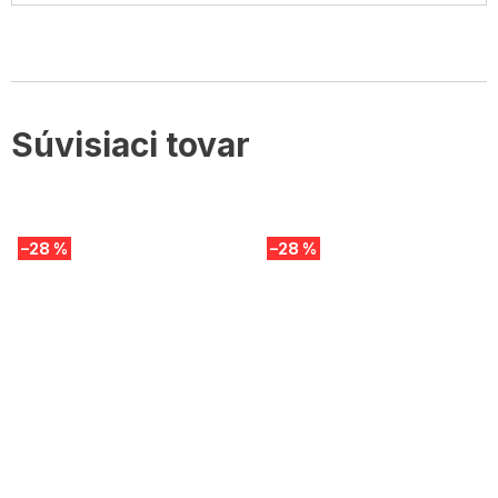
Súvisiaci tovar
–28 %
–28 %