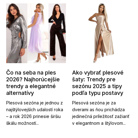
Čo na seba na ples
Ako vybrať plesové
2026? Najhorúcejšie
šaty: Trendy pre
trendy a elegantné
sezónu 2025 a tipy
alternatívy
podľa typu postavy
Plesová sezóna je jednou z
Plesová sezóna je za
najštýlovejších udalostí roka
dverami as ňou prichádza
– a rok 2026 prinesie širšiu
jedinečná príležitosť zažiariť
škálu možností...
v elegantnom a štýlovom...