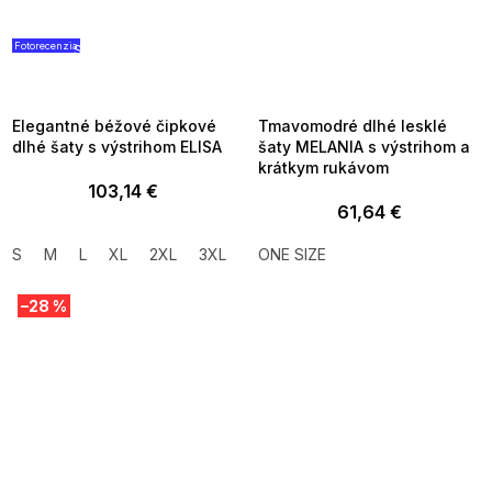
Fotorecenzia
SUMMER SALE -35% ?
SUMMER SALE -35% ?
G_SUMMER35:35:EUR:P:f!2026-
G_SUMMER35:35:EUR:P:f!2026-
08-04-09:01,2026-08-10-
08-04-09:01,2026-08-10-
09:00
09:00
Elegantné béžové čipkové
Tmavomodré dlhé lesklé
dlhé šaty s výstrihom ELISA
šaty MELANIA s výstrihom a
krátkym rukávom
103,14 €
61,64 €
S
M
L
XL
2XL
3XL
ONE SIZE
–28 %