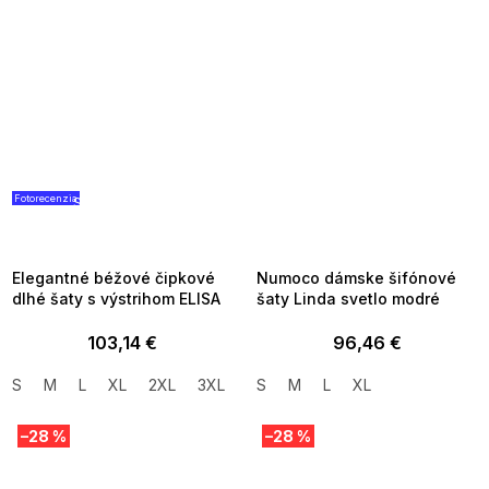
Fotorecenzia
SUMMER SALE -35% ?
SUMMER SALE -35% ?
G_SUMMER35:35:EUR:P:f!2026-
G_SUMMER35:35:EUR:P:f!2026-
08-04-09:01,2026-08-10-
08-04-09:01,2026-08-10-
09:00
09:00
Elegantné béžové čipkové
Numoco dámske šifónové
dlhé šaty s výstrihom ELISA
šaty Linda svetlo modré
103,14 €
96,46 €
S
M
L
XL
2XL
3XL
S
M
L
XL
–28 %
–28 %