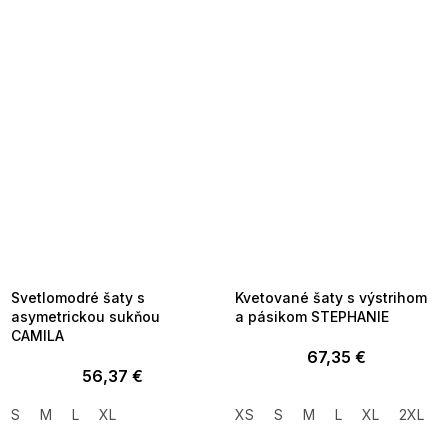
SUMMER SALE -35% ?
SUMMER SALE -35% ?
MMER35:35:EUR:P:f!2026-
G_SUMMER35:35:EUR:P:f!2026-
8-04-09:01,2026-08-10-
08-04-09:01,2026-08-10-
09:00
09:00
Svetlomodré šaty s
Kvetované šaty s výstrihom
asymetrickou sukňou
a pásikom STEPHANIE
CAMILA
67,35 €
56,37 €
S
M
L
XL
XS
S
M
L
XL
2XL