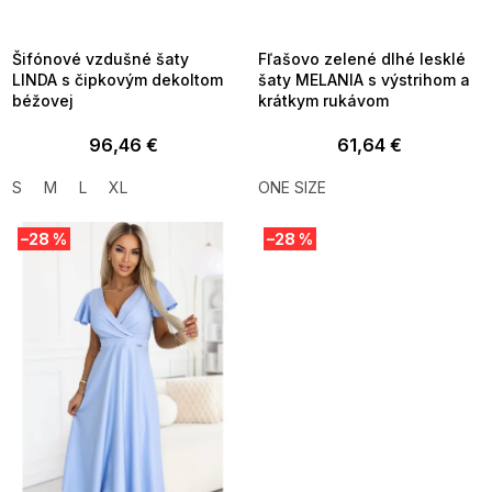
8-04-09:01,2026-08-10-
08-04-09:01,2026-08-10-
09:00
09:00
Šifónové vzdušné šaty
Fľašovo zelené dlhé lesklé
LINDA s čipkovým dekoltom
šaty MELANIA s výstrihom a
béžovej
krátkym rukávom
96,46 €
61,64 €
S
M
L
XL
ONE SIZE
–28 %
–28 %