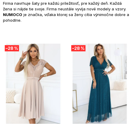
Firma navrhuje šaty pre každú príležitosť, pre každý deň. Každá
žena si nájde tie svoje. Firma neustále vyvíja nové modely a vzory.
NUMOCO
je značka, vďaka ktorej sa ženy cítia výnimočne dobre a
pohodlne.
V
–28 %
–28 %
ý
p
i
s
p
r
o
d
u
k
t
o
v
SUMMER SALE -35% ?
SUMMER SALE -35% ?
MMER35:35:EUR:P:f!2026-
G_SUMMER35:35:EUR:P:f!2026-