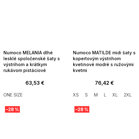
SUMMER SALE -35% ?
SUMMER SALE -35% ?
MMER35:35:EUR:P:f!2026-
G_SUMMER35:35:EUR:P:f!2026-
8-04-09:01,2026-08-10-
08-04-09:01,2026-08-10-
09:00
09:00
Numoco MELANIA dlhé
Numoco MATILDE midi šaty s
lesklé spoločenské šaty s
kopertovým výstrihom
výstrihom a krátkym
kvetinové modré s ružovými
rukávom pistáciové
kvetmi
63,53 €
76,42 €
ONE SIZE
XS
S
M
L
XL
2XL
–28 %
–28 %