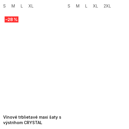
S
M
L
XL
S
M
L
XL
2XL
–28 %
SUMMER SALE -35% ?
MMER35:35:EUR:P:f!2026-
8-04-09:01,2026-08-10-
09:00
Vínové trblietavé maxi šaty s
výstrihom CRYSTAL