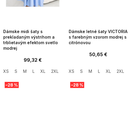
SUMMER SALE -35% ?
SUMMER SALE -35% ?
MMER35:35:EUR:P:f!2026-
G_SUMMER35:35:EUR:P:f!2026-
8-04-09:01,2026-08-10-
08-04-09:01,2026-08-10-
09:00
09:00
Dámske midi šaty s
Dámske letné šaty VICTORIA
prekladaným výstrihom a
s farebným vzorom modrej s
trblietavým efektom svetlo
citrónovou
modrej
50,65 €
99,32 €
XS
S
M
L
XL
2XL
XS
S
M
L
XL
2XL
–28 %
–28 %