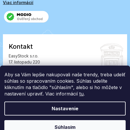
Viac informácií
Kontakt
EasyStock s.r.o.
17. listopadu 220
549 41 Červený Kostelec
IČ: 07727402, DIČ: CZ07727402
Aby sa Vám lepšie nakupovali naše trendy, treba udeliť
súhlas so spracovaním cookies. Súhlas udelíte
info@londonclub.sk
kliknutím na tlačidlo "súhlasím", alebo si ho môžete v
nastavení upraviť. Viac informácií
tu
.
Nastavenie
Vytvoril Shoptet Premium
Súhlasím