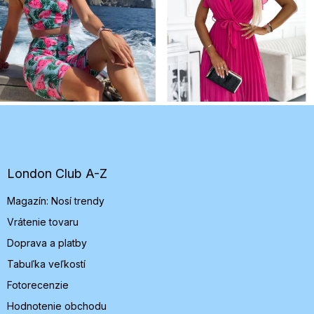
Z
á
p
ä
t
London Club A-Z
i
Magazín: Nosí trendy
e
Vrátenie tovaru
Doprava a platby
Tabuľka veľkostí
Fotorecenzie
Hodnotenie obchodu