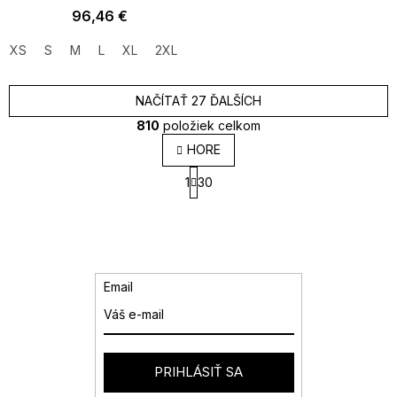
96,46 €
XS
S
M
L
XL
2XL
3XL
NAČÍTAŤ 27 ĎALŠÍCH
810
položiek celkom
O
HORE
v
S
l
1
30
t
á
r
d
á
a
n
k
c
o
i
v
e
Email
a
p
n
r
i
v
e
k
y
PRIHLÁSIŤ SA
v