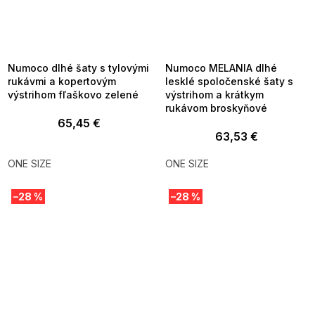
SUMMER SALE -35% ?
SUMMER SALE -35% ?
MMER35:35:EUR:P:f!2026-
G_SUMMER35:35:EUR:P:f!2026-
8-04-09:01,2026-08-10-
08-04-09:01,2026-08-10-
09:00
09:00
Numoco dlhé šaty s tylovými
Numoco MELANIA dlhé
rukávmi a kopertovým
lesklé spoločenské šaty s
výstrihom fľaškovo zelené
výstrihom a krátkym
rukávom broskyňové
65,45 €
63,53 €
ONE SIZE
ONE SIZE
–28 %
–28 %