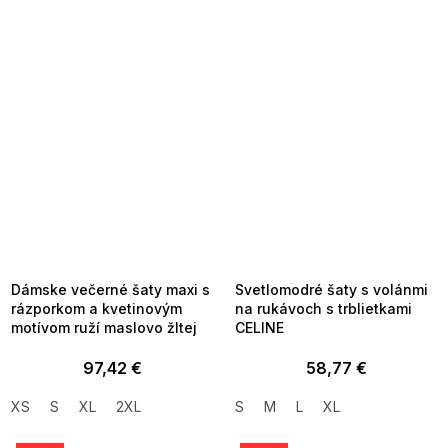
SUMMER SALE -35% ?
SUMMER SALE -35% ?
MMER35:35:EUR:P:f!2026-
G_SUMMER35:35:EUR:P:f!2026-
8-04-09:01,2026-08-10-
08-04-09:01,2026-08-10-
09:00
09:00
Dámske večerné šaty maxi s
Svetlomodré šaty s volánmi
rázporkom a kvetinovým
na rukávoch s trblietkami
motívom ruží maslovo žltej
CELINE
97,42 €
58,77 €
XS
S
XL
2XL
S
M
L
XL