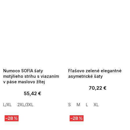
SUMMER SALE -35% ?
SUMMER SALE -35% ?
MMER35:35:EUR:P:f!2026-
G_SUMMER35:35:EUR:P:f!2026-
8-04-09:01,2026-08-10-
08-04-09:01,2026-08-10-
09:00
09:00
Numoco SOFIA šaty
Fľašovo zelené elegantné
motýlieho strihu s viazaním
asymetrické šaty
v páse maslovo žltej
70,22 €
55,42 €
L/XL
2XL/3XL
S
M
L
XL
–28 %
–28 %