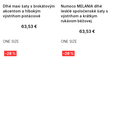
Dlhé maxi šaty s brokátovým
Numoco MELANIA dlhé
akcentom a hlbokým
lesklé spoločenské šaty s
výstrihom pistáciové
výstrihom a krátkym
rukávom béžovej
63,53 €
63,53 €
ONE SIZE
ONE SIZE
–28 %
–28 %