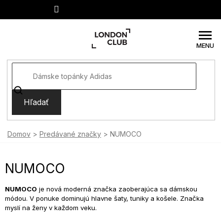
Prejsť
na
obsah
Hľadať
Domov
Predávané značky
NUMOCO
NUMOCO
NUMOCO
je nová moderná značka zaoberajúca sa dámskou
módou. V ponuke dominujú hlavne šaty, tuniky a košele. Značka
myslí na ženy v každom veku.