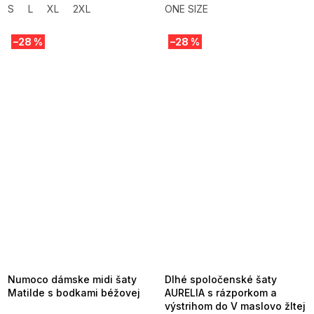
S
L
XL
2XL
ONE SIZE
–28 %
–28 %
SUMMER SALE -35% ?
SUMMER SALE -35% ?
MMER35:35:EUR:P:f!2026-
G_SUMMER35:35:EUR:P:f!2026-
8-04-09:01,2026-08-10-
08-04-09:01,2026-08-10-
09:00
09:00
Numoco dámske midi šaty
Dlhé spoločenské šaty
Matilde s bodkami béžovej
AURELIA s rázporkom a
výstrihom do V maslovo žltej