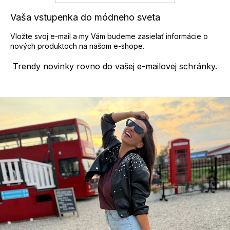
ý
p
Vaša vstupenka do módneho sveta
i
s
Vložte svoj e-mail a my Vám budeme zasielať informácie o
u
nových produktoch na našom e-shope.
Trendy novinky rovno do vašej e-mailovej schránky.