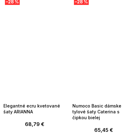
–28 %
–28 %
SUMMER SALE -35% ?
SUMMER SALE -35% ?
MMER35:35:EUR:P:f!2026-
G_SUMMER35:35:EUR:P:f!2026-
8-04-09:01,2026-08-10-
08-04-09:01,2026-08-10-
09:00
09:00
Elegantné ecru kvetované
Numoco Basic dámske
šaty ARIANNA
tylové šaty Caterina s
čipkou bielej
68,79 €
65,45 €