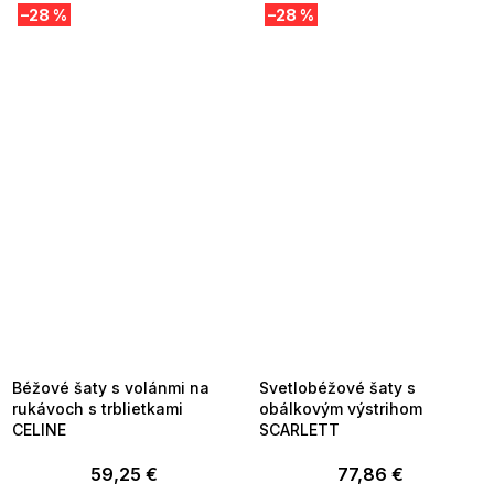
–28 %
–28 %
SUMMER SALE -35% ?
SUMMER SALE -35% ?
MMER35:35:EUR:P:f!2026-
G_SUMMER35:35:EUR:P:f!2026-
8-04-09:01,2026-08-10-
08-04-09:01,2026-08-10-
09:00
09:00
Béžové šaty s volánmi na
Svetlobéžové šaty s
rukávoch s trblietkami
obálkovým výstrihom
CELINE
SCARLETT
59,25 €
77,86 €