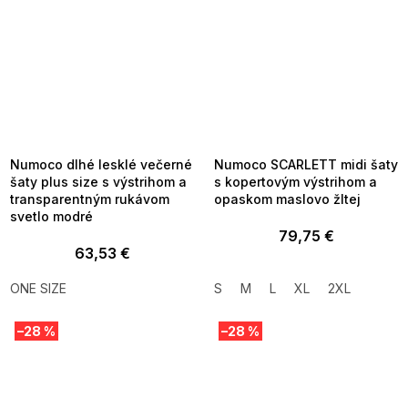
SUMMER SALE -35% ?
SUMMER SALE -35% ?
MMER35:35:EUR:P:f!2026-
G_SUMMER35:35:EUR:P:f!2026-
8-04-09:01,2026-08-10-
08-04-09:01,2026-08-10-
09:00
09:00
Numoco dlhé lesklé večerné
Numoco SCARLETT midi šaty
šaty plus size s výstrihom a
s kopertovým výstrihom a
transparentným rukávom
opaskom maslovo žltej
svetlo modré
79,75 €
63,53 €
ONE SIZE
S
M
L
XL
2XL
–28 %
–28 %