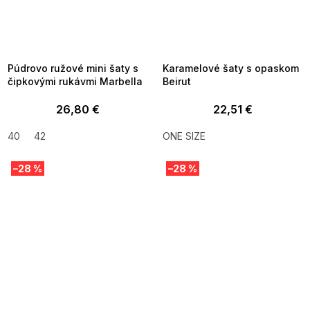
SUMMER SALE -35% ?
SUMMER SALE -35% ?
MMER35:35:EUR:P:f!2026-
G_SUMMER35:35:EUR:P:f!2026-
8-04-09:01,2026-08-10-
08-04-09:01,2026-08-10-
09:00
09:00
Púdrovo ružové mini šaty s
Karamelové šaty s opaskom
čipkovými rukávmi Marbella
Beirut
26,80 €
22,51 €
40
42
ONE SIZE
–28 %
–28 %