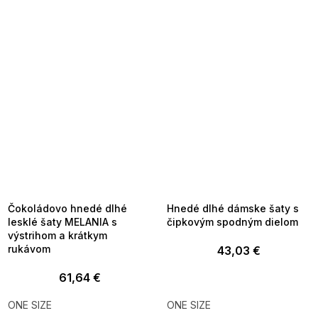
SUMMER SALE -35% ?
SUMMER SALE -35% ?
MMER35:35:EUR:P:f!2026-
G_SUMMER35:35:EUR:P:f!2026-
8-04-09:01,2026-08-10-
08-04-09:01,2026-08-10-
09:00
09:00
Čokoládovo hnedé dlhé
Hnedé dlhé dámske šaty s
lesklé šaty MELANIA s
čipkovým spodným dielom
výstrihom a krátkym
rukávom
43,03 €
61,64 €
ONE SIZE
ONE SIZE