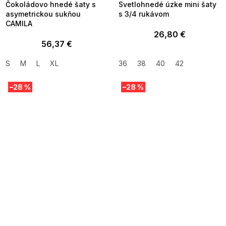
Čokoládovo hnedé šaty s
Svetlohnedé úzke mini šaty
asymetrickou sukňou
s 3/4 rukávom
CAMILA
26,80 €
56,37 €
S
M
L
XL
36
38
40
42
–28 %
–28 %
SUMMER SALE -35% ?
SUMMER SALE -35% ?