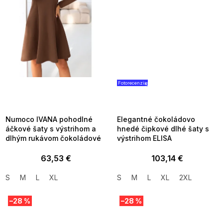
Fotorecenzia
SUMMER SALE -35% ?
SUMMER SALE -35% ?
MMER35:35:EUR:P:f!2026-
G_SUMMER35:35:EUR:P:f!2026
8-04-09:01,2026-08-10-
08-04-09:01,2026-08-10-
09:00
09:00
Numoco IVANA pohodlné
Elegantné čokoládovo
áčkové šaty s výstrihom a
hnedé čipkové dlhé šaty s
dlhým rukávom čokoládové
výstrihom ELISA
63,53 €
103,14 €
S
M
L
XL
S
M
L
XL
2XL
–28 %
–28 %