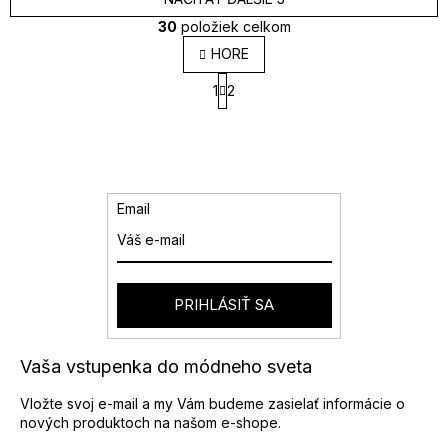
30
položiek celkom
O
HORE
v
S
l
1
2
t
á
r
d
á
a
n
k
c
o
i
v
e
Email
a
p
n
r
i
v
e
k
y
PRIHLÁSIŤ SA
v
ý
p
Vaša vstupenka do módneho sveta
i
s
Vložte svoj e-mail a my Vám budeme zasielať informácie o
u
nových produktoch na našom e-shope.