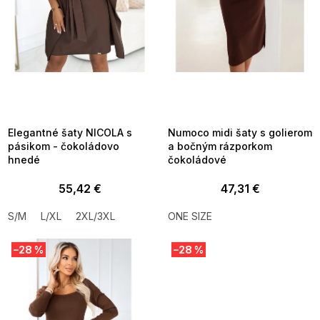
d
u
k
t
o
v
SUMMER SALE -35% ?
SUMMER SALE -35% ?
MMER35:35:EUR:P:f!2026-
G_SUMMER35:35:EUR:P:f!2026-
8-04-09:01,2026-08-10-
08-04-09:01,2026-08-10-
09:00
09:00
Elegantné šaty NICOLA s
Numoco midi šaty s golierom
pásikom - čokoládovo
a bočným rázporkom
hnedé
čokoládové
55,42 €
47,31 €
S/M
L/XL
2XL/3XL
ONE SIZE
–28 %
–28 %