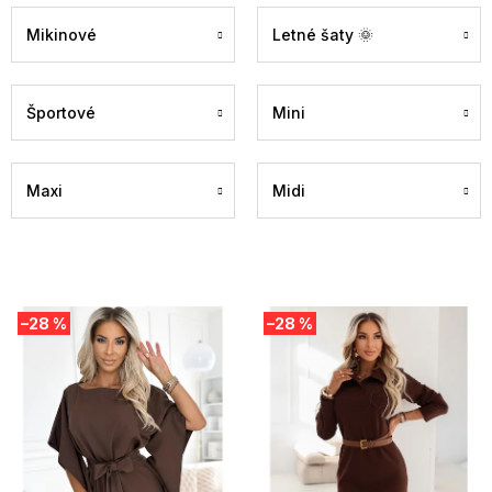
Mikinové
Letné šaty 🌞
Športové
Mini
Maxi
Midi
V
–28 %
–28 %
ý
p
i
s
p
r
o