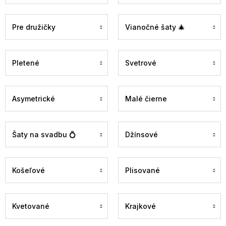
Pre družičky
Vianočné šaty 🎄
Pletené
Svetrové
Asymetrické
Malé čierne
Šaty na svadbu 💍
Džínsové
Košeľové
Plisované
Kvetované
Krajkové