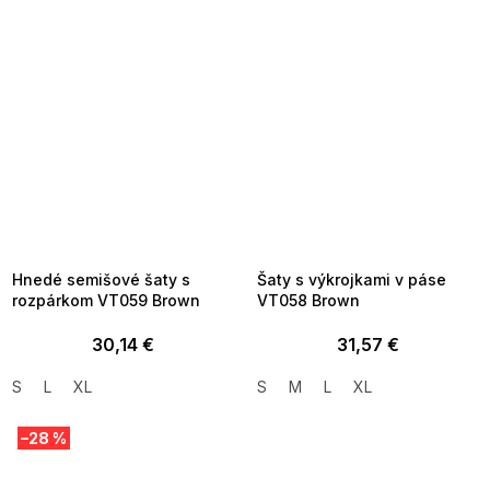
SUMMER SALE -35% ?
SUMMER SALE -35% ?
MMER35:35:EUR:P:f!2026-
G_SUMMER35:35:EUR:P:f!2026-
8-04-09:01,2026-08-10-
08-04-09:01,2026-08-10-
09:00
09:00
Hnedé semišové šaty s
Šaty s výkrojkami v páse
rozpárkom VT059 Brown
VT058 Brown
30,14 €
31,57 €
S
L
XL
S
M
L
XL
–28 %