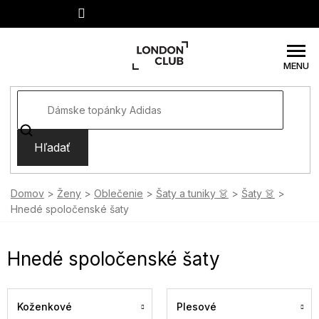
Prejsť
na
obsah
Hľadať
Domov
Ženy
Oblečenie
Šaty a tuniky 👗
Šaty 👗
Hnedé spoločenské šaty
Hnedé spoločenské šaty
Koženkové
Plesové