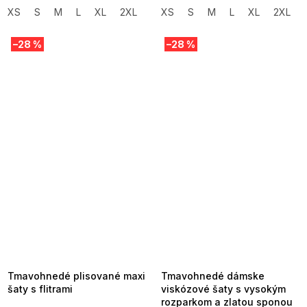
XS
S
M
L
XL
2XL
3XL
XS
S
M
L
XL
2XL
–28 %
–28 %
SUMMER SALE -35% ?
SUMMER SALE -35% ?
MMER35:35:EUR:P:f!2026-
G_SUMMER35:35:EUR:P:f!2026-
8-04-09:01,2026-08-10-
08-04-09:01,2026-08-10-
09:00
09:00
Tmavohnedé plisované maxi
Tmavohnedé dámske
šaty s flitrami
viskózové šaty s vysokým
rozparkom a zlatou sponou