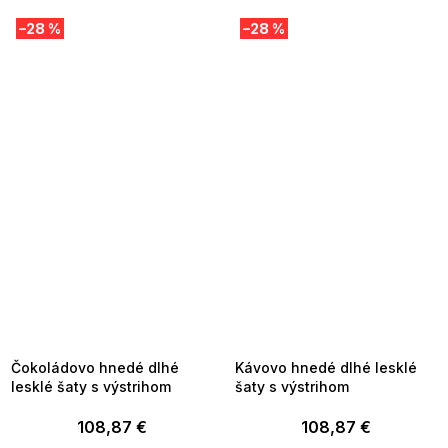
–28 %
–28 %
SUMMER SALE -35% ?
SUMMER SALE -35% ?
MMER35:35:EUR:P:f!2026-
G_SUMMER35:35:EUR:P:f!2026-
8-04-09:01,2026-08-10-
08-04-09:01,2026-08-10-
09:00
09:00
Čokoládovo hnedé dlhé
Kávovo hnedé dlhé lesklé
lesklé šaty s výstrihom
šaty s výstrihom
108,87 €
108,87 €