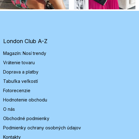
Z
á
p
ä
t
London Club A-Z
i
Magazín: Nosí trendy
e
Vrátenie tovaru
Doprava a platby
Tabuľka veľkostí
Fotorecenzie
Hodnotenie obchodu
O nás
Obchodné podmienky
Podmienky ochrany osobných údajov
Kontakty