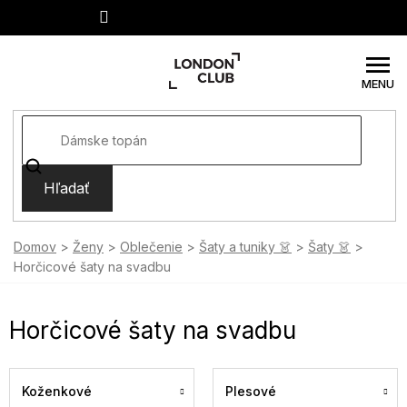
Prejsť
na
obsah
Hľadať
Domov
Ženy
Oblečenie
Šaty a tuniky 👗
Šaty 👗
Horčicové šaty na svadbu
Horčicové šaty na svadbu
Koženkové
Plesové