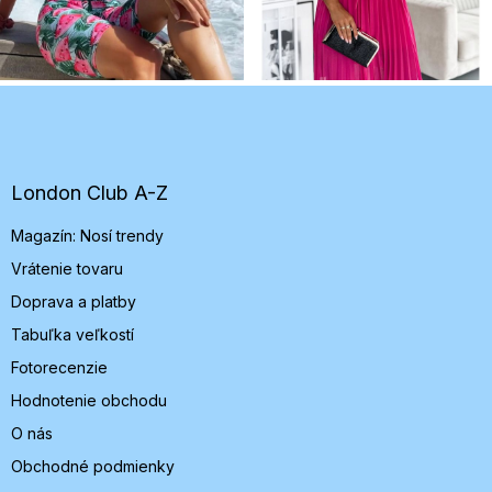
Z
á
p
ä
t
London Club A-Z
i
Magazín: Nosí trendy
e
Vrátenie tovaru
Doprava a platby
Tabuľka veľkostí
Fotorecenzie
Hodnotenie obchodu
O nás
Obchodné podmienky