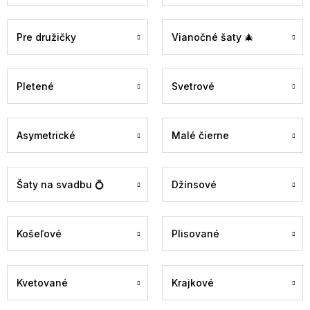
Pre družičky
Vianočné šaty 🎄
Pletené
Svetrové
Asymetrické
Malé čierne
Šaty na svadbu 💍
Džínsové
Košeľové
Plisované
Kvetované
Krajkové