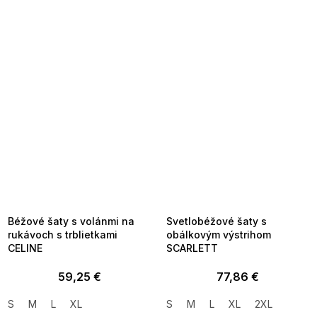
SUMMER SALE -35% ?
SUMMER SALE -35% ?
MMER35:35:EUR:P:f!2026-
G_SUMMER35:35:EUR:P:f!2026-
8-04-09:01,2026-08-10-
08-04-09:01,2026-08-10-
09:00
09:00
Béžové šaty s volánmi na
Svetlobéžové šaty s
rukávoch s trblietkami
obálkovým výstrihom
CELINE
SCARLETT
59,25 €
77,86 €
S
M
L
XL
S
M
L
XL
2XL