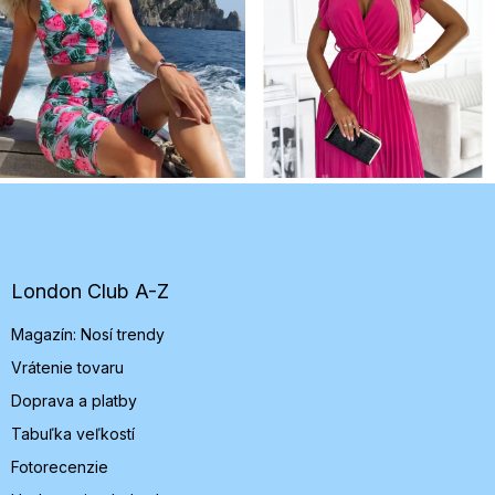
Z
á
p
ä
t
London Club A-Z
i
Magazín: Nosí trendy
e
Vrátenie tovaru
Doprava a platby
Tabuľka veľkostí
Fotorecenzie