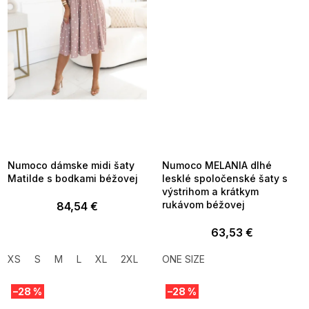
SUMMER SALE -35% ?
SUMMER SALE -35% ?
MMER35:35:EUR:P:f!2026-
G_SUMMER35:35:EUR:P:f!2026-
8-04-09:01,2026-08-10-
08-04-09:01,2026-08-10-
09:00
09:00
Numoco dámske midi šaty
Numoco MELANIA dlhé
Matilde s bodkami béžovej
lesklé spoločenské šaty s
výstrihom a krátkym
rukávom béžovej
84,54 €
63,53 €
XS
S
M
L
XL
2XL
ONE SIZE
–28 %
–28 %