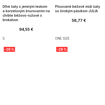
Dlhé šaty s jemným leskom
Plisované béžové midi šaty
a korzetovým šnurovaním na
so širokým pásikom JULIA
chrbte béžovo-ružové s
brokátom
58,77 €
94,55 €
S
ONE SIZE
–28 %
–28 %