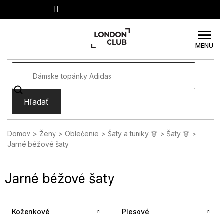
Prejsť
na
obsah
Hľadať
Domov
Ženy
Oblečenie
Šaty a tuniky 👗
Šaty 👗
Jarné béžové šaty
Jarné béžové šaty
Koženkové
Plesové