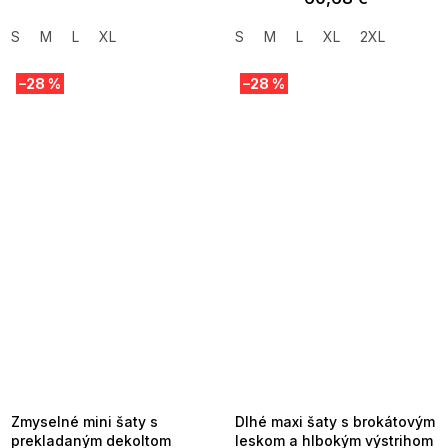
S
M
L
XL
S
M
L
XL
2XL
–28 %
–28 %
SUMMER SALE -35% ?
SUMMER SALE -35% ?
MMER35:35:EUR:P:f!2026-
G_SUMMER35:35:EUR:P:f!2026-
8-04-09:01,2026-08-10-
08-04-09:01,2026-08-10-
09:00
09:00
Zmyselné mini šaty s
Dlhé maxi šaty s brokátovým
prekladaným dekoltom
leskom a hlbokým výstrihom