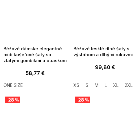
SUMMER SALE -35% ?
SUMMER SALE -35% ?
MMER35:35:EUR:P:f!2026-
G_SUMMER35:35:EUR:P:f!2026-
8-04-09:01,2026-08-10-
08-04-09:01,2026-08-10-
09:00
09:00
Béžové dámske elegantné
Béžové lesklé dlhé šaty s
midi košeľové šaty so
výstrihom a dlhými rukávmi
zlatými gombíkmi a opaskom
99,80 €
58,77 €
ONE SIZE
XS
S
M
L
XL
2XL
–28 %
–28 %