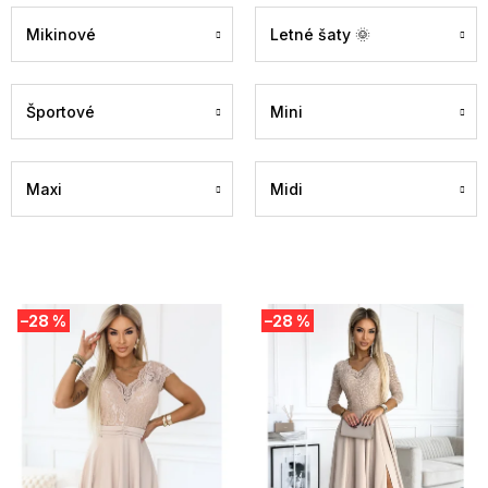
Mikinové
Letné šaty 🌞
Športové
Mini
Maxi
Midi
V
–28 %
–28 %
ý
p
i
s
p
r
o