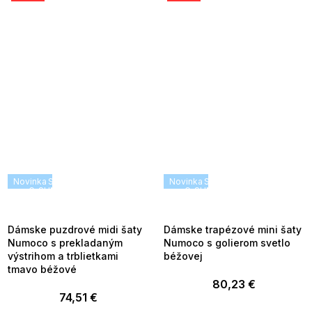
Novinka
SUMMER SALE -35% ?
Novinka
SUMMER SALE -35% ?
G_SUMMER35:35:EUR:P:f!2026-
G_SUMMER35:35:EUR:P:f!2026
08-04-09:01,2026-08-10-
08-04-09:01,2026-08-10-
09:00
09:00
Dámske puzdrové midi šaty
Dámske trapézové mini šaty
Numoco s prekladaným
Numoco s golierom svetlo
výstrihom a trblietkami
béžovej
tmavo béžové
80,23 €
74,51 €