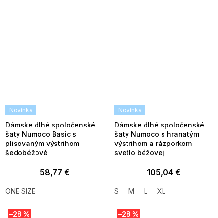
Novinka
Novinka
Dámske dlhé spoločenské
Dámske dlhé spoločenské
šaty Numoco Basic s
šaty Numoco s hranatým
plisovaným výstrihom
výstrihom a rázporkom
šedobéžové
svetlo béžovej
58,77 €
105,04 €
ONE SIZE
S
M
L
XL
–28 %
–28 %