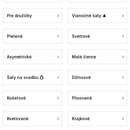
Pre družičky
Vianočné šaty 🎄
Pletené
Svetrové
Asymetrické
Malé čierne
Šaty na svadbu 💍
Džínsové
Košeľové
Plisované
Kvetované
Krajkové