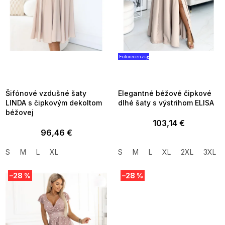
d
u
k
t
o
v
Fotorecenzia
SUMMER SALE -35% ?
SUMMER SALE -35% ?
MMER35:35:EUR:P:f!2026-
G_SUMMER35:35:EUR:P:f!2026
8-04-09:01,2026-08-10-
08-04-09:01,2026-08-10-
09:00
09:00
Šifónové vzdušné šaty
Elegantné béžové čipkové
LINDA s čipkovým dekoltom
dlhé šaty s výstrihom ELISA
béžovej
103,14 €
96,46 €
S
M
L
XL
S
M
L
XL
2XL
3XL
–28 %
–28 %