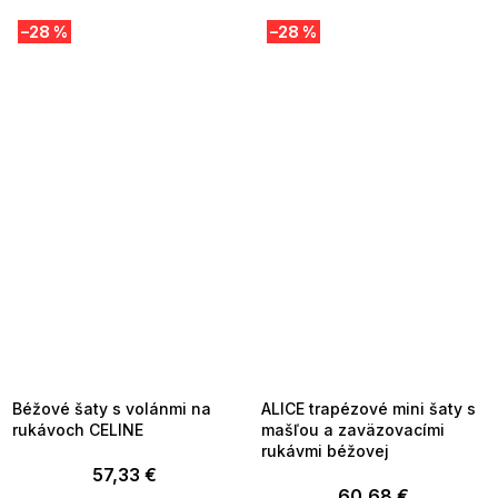
–28 %
–28 %
SUMMER SALE -35% ?
SUMMER SALE -35% ?
MMER35:35:EUR:P:f!2026-
G_SUMMER35:35:EUR:P:f!2026-
8-04-09:01,2026-08-10-
08-04-09:01,2026-08-10-
09:00
09:00
Béžové šaty s volánmi na
ALICE trapézové mini šaty s
rukávoch CELINE
mašľou a zaväzovacími
rukávmi béžovej
57,33 €
60,68 €