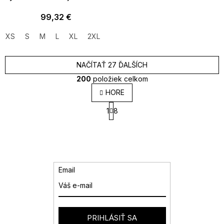
99,32 €
XS
S
M
L
XL
2XL
NAČÍTAŤ 27 ĎALŠÍCH
200
položiek celkom
O
HORE
v
S
l
1
8
t
á
r
d
á
a
n
k
c
o
i
v
e
Email
a
p
n
r
i
v
e
k
y
PRIHLÁSIŤ SA