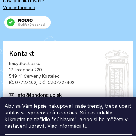
naša ponuka tovaru?
Viac informácií
Kontakt
EasyStock s.r.o.
17. listopadu 220
549 41 Červený Kostelec
IČ: 07727402, DIČ: CZ07727402
info@londonclub.sk
Aby sa Vám lepšie nakupovali naše trendy, treba udeliť
súhlas so spracovaním cookies. Súhlas udelíte
kliknutím na tlačidlo "súhlasím", alebo si ho môžete v
nastavení upraviť. Viac informácií
tu
.
Vytvoril Shoptet Premium