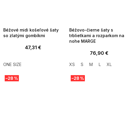
SUMMER SALE -35% ?
SUMMER SALE -35% ?
MMER35:35:EUR:P:f!2026-
G_SUMMER35:35:EUR:P:f!2026-
8-04-09:01,2026-08-10-
08-04-09:01,2026-08-10-
09:00
09:00
Béžové midi košeľové šaty
Béžovo-čierne šaty s
so zlatými gombíkmi
trblietkami a rozparkom na
nohe MARGE
47,31 €
76,90 €
ONE SIZE
XS
S
M
L
XL
–28 %
–28 %