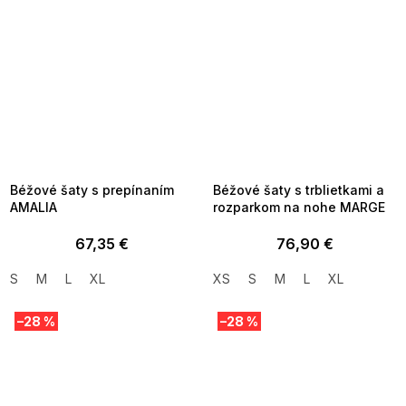
SUMMER SALE -35% ?
SUMMER SALE -35% ?
MMER35:35:EUR:P:f!2026-
G_SUMMER35:35:EUR:P:f!2026-
8-04-09:01,2026-08-10-
08-04-09:01,2026-08-10-
09:00
09:00
Béžové šaty s prepínaním
Béžové šaty s trblietkami a
AMALIA
rozparkom na nohe MARGE
67,35 €
76,90 €
S
M
L
XL
XS
S
M
L
XL
–28 %
–28 %