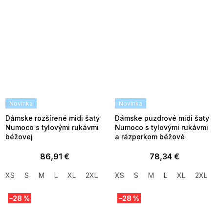
Novinka
Novinka
Dámske rozšírené midi šaty
Dámske puzdrové midi šaty
Numoco s tylovými rukávmi
Numoco s tylovými rukávmi
béžovej
a rázporkom béžové
86,91 €
78,34 €
XS
S
M
L
XL
2XL
XS
S
M
L
XL
2XL
–28 %
–28 %