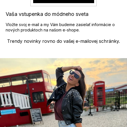
v
ý
p
Vaša vstupenka do módneho sveta
i
s
Vložte svoj e-mail a my Vám budeme zasielať informácie o
u
nových produktoch na našom e-shope.
Trendy novinky rovno do vašej e-mailovej schránky.