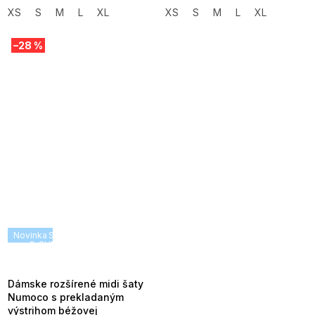
XS
S
M
L
XL
XS
S
M
L
XL
–28 %
Novinka
SUMMER SALE -35% ?
G_SUMMER35:35:EUR:P:f!2026-
08-04-09:01,2026-08-10-
09:00
Dámske rozšírené midi šaty
Numoco s prekladaným
výstrihom béžovej