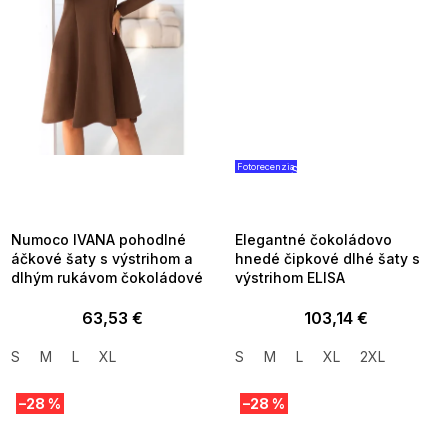
Fotorecenzia
SUMMER SALE -35% ?
SUMMER SALE -35% ?
MMER35:35:EUR:P:f!2026-
G_SUMMER35:35:EUR:P:f!2026
8-04-09:01,2026-08-10-
08-04-09:01,2026-08-10-
09:00
09:00
Numoco IVANA pohodlné
Elegantné čokoládovo
áčkové šaty s výstrihom a
hnedé čipkové dlhé šaty s
dlhým rukávom čokoládové
výstrihom ELISA
63,53 €
103,14 €
S
M
L
XL
S
M
L
XL
2XL
–28 %
–28 %