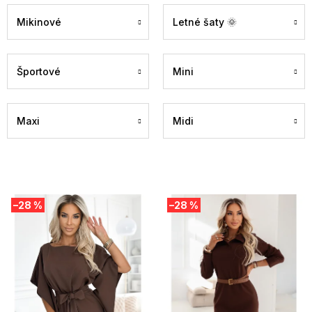
Mikinové
Letné šaty 🌞
Športové
Mini
Maxi
Midi
V
–28 %
–28 %
ý
p
i
s
p
r
o