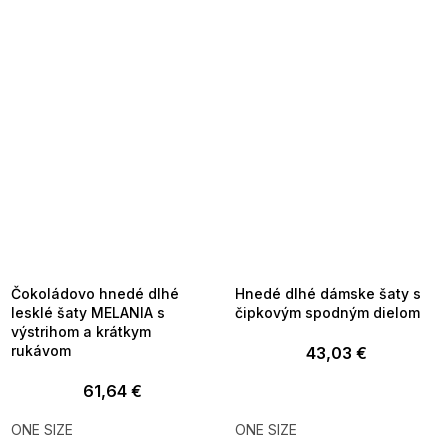
SUMMER SALE -35% ?
SUMMER SALE -35% ?
MMER35:35:EUR:P:f!2026-
G_SUMMER35:35:EUR:P:f!2026-
8-04-09:01,2026-08-10-
08-04-09:01,2026-08-10-
09:00
09:00
Čokoládovo hnedé dlhé
Hnedé dlhé dámske šaty s
lesklé šaty MELANIA s
čipkovým spodným dielom
výstrihom a krátkym
rukávom
43,03 €
61,64 €
ONE SIZE
ONE SIZE