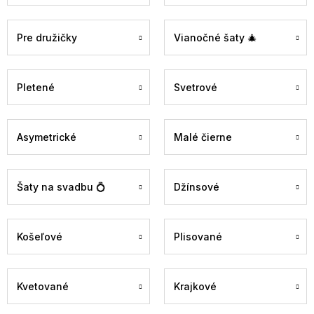
Pre družičky
Vianočné šaty 🎄
Pletené
Svetrové
Asymetrické
Malé čierne
Šaty na svadbu 💍
Džínsové
Košeľové
Plisované
Kvetované
Krajkové