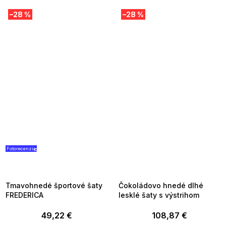
–28 %
–28 %
Fotorecenzia
SUMMER SALE -35% ?
SUMMER SALE -35% ?
G_SUMMER35:35:EUR:P:f!2026-
G_SUMMER35:35:EUR:P:f!2026-
08-04-09:01,2026-08-10-
08-04-09:01,2026-08-10-
09:00
09:00
Tmavohnedé športové šaty
Čokoládovo hnedé dlhé
FREDERICA
lesklé šaty s výstrihom
49,22 €
108,87 €