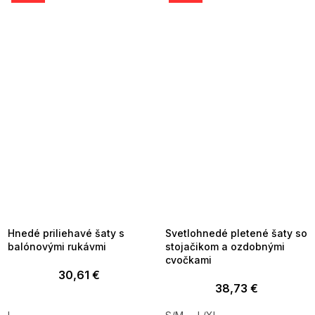
SUMMER SALE -35% ?
SUMMER SALE -35% ?
MMER35:35:EUR:P:f!2026-
G_SUMMER35:35:EUR:P:f!2026-
8-04-09:01,2026-08-10-
08-04-09:01,2026-08-10-
09:00
09:00
Hnedé priliehavé šaty s
Svetlohnedé pletené šaty so
balónovými rukávmi
stojačikom a ozdobnými
cvočkami
30,61 €
38,73 €