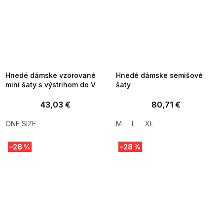
SUMMER SALE -35% ?
SUMMER SALE -35% ?
MMER35:35:EUR:P:f!2026-
G_SUMMER35:35:EUR:P:f!2026-
8-04-09:01,2026-08-10-
08-04-09:01,2026-08-10-
09:00
09:00
Hnedé dámske vzorované
Hnedé dámske semišové
mini šaty s výstrihom do V
šaty
43,03 €
80,71 €
ONE SIZE
M
L
XL
–28 %
–28 %