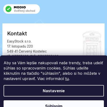
Kontakt
EasyStock s.r.o.
17. listopadu 220
549 41 Červený Kostelec
IČ: 07727402, DIČ: CZ07727402
Aby sa Vám lepšie nakupovali naše trendy, treba udeliť
info@londonclub.sk
súhlas so spracovaním cookies. Súhlas udelíte
kliknutím na tlačidlo "súhlasím", alebo si ho môžete v
nastavení upraviť. Viac informácií
tu
.
Nastavenie
Vytvoril Shoptet Premium
Copyright 2026
LondonClub.sk
. Všetky práva vyhradené.
Súhlasím