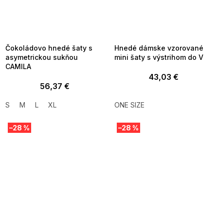
SUMMER SALE -35% ?
SUMMER SALE -35% ?
MMER35:35:EUR:P:f!2026-
G_SUMMER35:35:EUR:P:f!2026-
8-04-09:01,2026-08-10-
08-04-09:01,2026-08-10-
09:00
09:00
Čokoládovo hnedé šaty s
Hnedé dámske vzorované
asymetrickou sukňou
mini šaty s výstrihom do V
CAMILA
43,03 €
56,37 €
S
M
L
XL
ONE SIZE
–28 %
–28 %