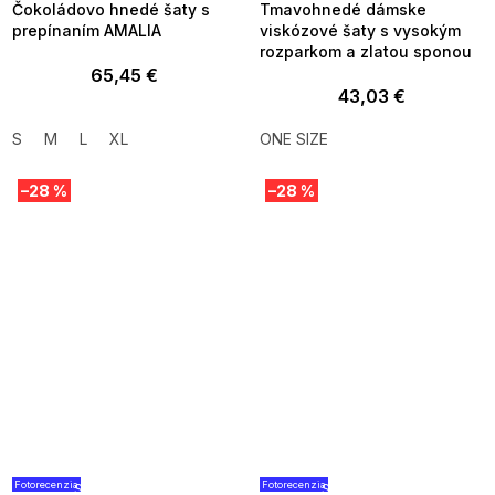
Čokoládovo hnedé šaty s
Tmavohnedé dámske
prepínaním AMALIA
viskózové šaty s vysokým
rozparkom a zlatou sponou
65,45 €
43,03 €
S
M
L
XL
ONE SIZE
–28 %
–28 %
Fotorecenzia
Fotorecenzia
SUMMER SALE -35% ?
SUMMER SALE -35% ?