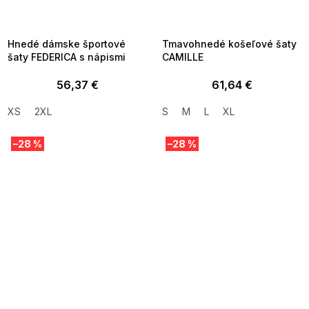
G_SUMMER35:35:EUR:P:f!2026-
G_SUMMER35:35:EUR:P:f!2026
08-04-09:01,2026-08-10-
08-04-09:01,2026-08-10-
09:00
09:00
Hnedé dámske športové
Tmavohnedé košeľové šaty
šaty FEDERICA s nápismi
CAMILLE
56,37 €
61,64 €
XS
2XL
S
M
L
XL
–28 %
–28 %