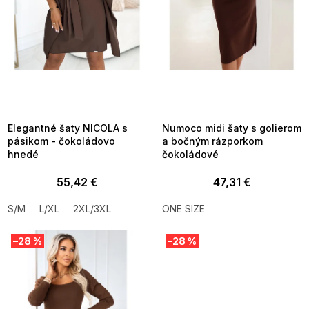
d
u
k
t
o
v
SUMMER SALE -35% ?
SUMMER SALE -35% ?
MMER35:35:EUR:P:f!2026-
G_SUMMER35:35:EUR:P:f!2026-
8-04-09:01,2026-08-10-
08-04-09:01,2026-08-10-
09:00
09:00
Elegantné šaty NICOLA s
Numoco midi šaty s golierom
pásikom - čokoládovo
a bočným rázporkom
hnedé
čokoládové
55,42 €
47,31 €
S/M
L/XL
2XL/3XL
ONE SIZE
–28 %
–28 %