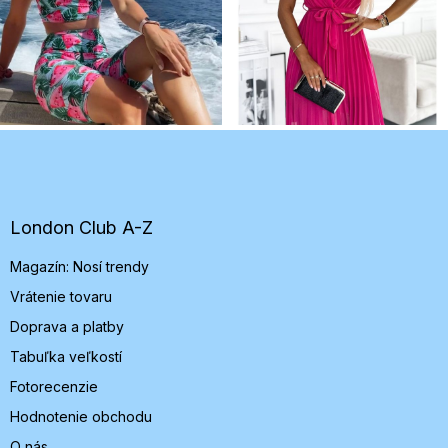
Z
á
p
ä
t
London Club A-Z
i
Magazín: Nosí trendy
e
Vrátenie tovaru
Doprava a platby
Tabuľka veľkostí
Fotorecenzie
Hodnotenie obchodu
O nás