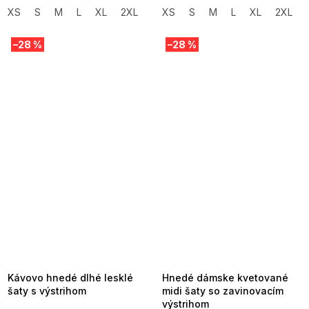
XS
S
M
L
XL
2XL
XS
S
M
L
XL
2XL
–28 %
–28 %
SUMMER SALE -35% ?
SUMMER SALE -35% ?
MMER35:35:EUR:P:f!2026-
G_SUMMER35:35:EUR:P:f!2026-
8-04-09:01,2026-08-10-
08-04-09:01,2026-08-10-
09:00
09:00
Kávovo hnedé dlhé lesklé
Hnedé dámske kvetované
šaty s výstrihom
midi šaty so zavinovacím
výstrihom