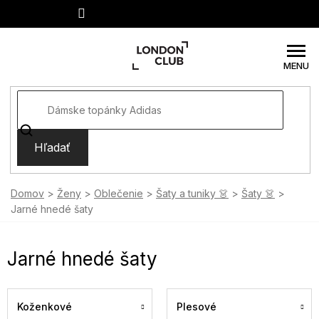
Prejsť
na
obsah
Hľadať
Domov
Ženy
Oblečenie
Šaty a tuniky 👗
Šaty 👗
Jarné hnedé šaty
Jarné hnedé šaty
Koženkové
Plesové