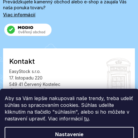
Prevádzkujete kamenný obchod alebo e-shop a zaujala Vás
naša ponuka tovaru?
Viac informácií
Kontakt
EasyStock s.r.o.
17. listopadu 220
549 41 Červený Kostelec
IČ: 07727402, DIČ: CZ07727402
Aby sa Vám lepšie nakupovali naše trendy, treba udeliť
info@londonclub.sk
súhlas so spracovaním cookies. Súhlas udelíte
kliknutím na tlačidlo "súhlasím", alebo si ho môžete v
nastavení upraviť. Viac informácií
tu
.
Nastavenie