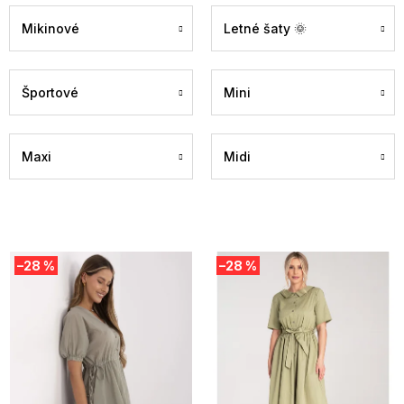
Mikinové
Letné šaty 🌞
Športové
Mini
Maxi
Midi
V
–28 %
–28 %
ý
p
i
s
p
r
o