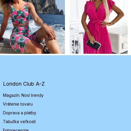
Z
á
p
ä
t
London Club A-Z
i
Magazín: Nosí trendy
e
Vrátenie tovaru
Doprava a platby
Tabuľka veľkostí
Fotorecenzie