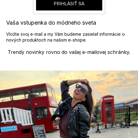
r
PRIHLÁSIŤ SA
v
k
y
Vaša vstupenka do módneho sveta
v
ý
Vložte svoj e-mail a my Vám budeme zasielať informácie o
p
nových produktoch na našom e-shope.
i
s
Trendy novinky rovno do vašej e-mailovej schránky.
u