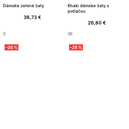
Dámske zelené šaty
Khaki dámske šaty s
potlačou
38,73 €
26,80 €
S
36
–28 %
–28 %
SUMMER SALE -35% ?
SUMMER SALE -35% ?
MMER35:35:EUR:P:f!2026-
G_SUMMER35:35:EUR:P:f!2026-