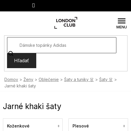
Prejsť
na
obsah
Hľadať
Domov
Ženy
Oblečenie
Šaty a tuniky 👗
Šaty 👗
Jarné khaki šaty
Jarné khaki šaty
Koženkové
Plesové