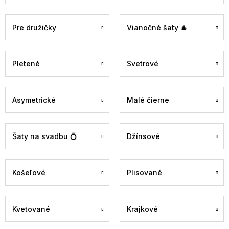
Pre družičky
Vianočné šaty 🎄
Pletené
Svetrové
Asymetrické
Malé čierne
Šaty na svadbu 💍
Džínsové
Košeľové
Plisované
Kvetované
Krajkové