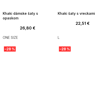
8-04-09:01,2026-08-10-
08-04-09:01,2026-08-10-
09:00
09:00
Khaki dámske šaty s
Khaki šaty s vreckami
opaskom
22,51 €
26,80 €
ONE SIZE
L
–28 %
–28 %