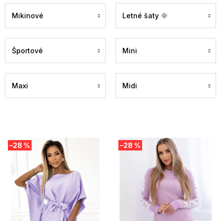
Mikinové
Letné šaty 🌞
Športové
Mini
Maxi
Midi
V
–28 %
–28 %
ý
p
i
s
p
r
o