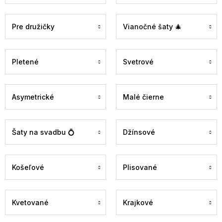
Pre družičky
Vianočné šaty 🎄
Pletené
Svetrové
Asymetrické
Malé čierne
Šaty na svadbu 💍
Džínsové
Košeľové
Plisované
Kvetované
Krajkové