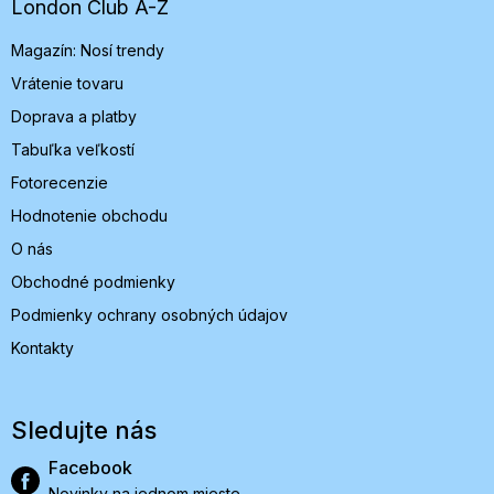
t
London Club A-Z
i
Magazín: Nosí trendy
e
Vrátenie tovaru
Doprava a platby
Tabuľka veľkostí
Fotorecenzie
Hodnotenie obchodu
O nás
Obchodné podmienky
Podmienky ochrany osobných údajov
Kontakty
Sledujte nás
Facebook
Novinky na jednom mieste