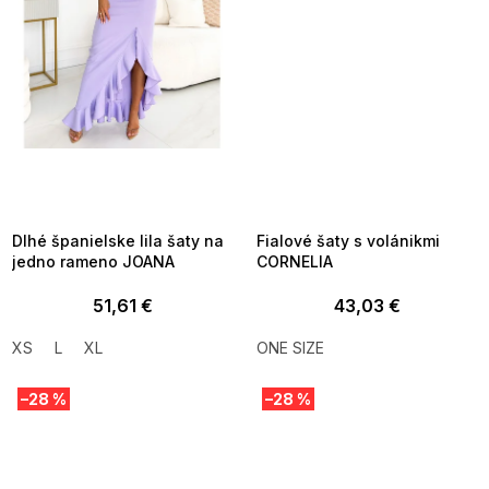
SUMMER SALE -35% ?
SUMMER SALE -35% ?
MMER35:35:EUR:P:f!2026-
G_SUMMER35:35:EUR:P:f!2026-
8-04-09:01,2026-08-10-
08-04-09:01,2026-08-10-
09:00
09:00
Dlhé španielske lila šaty na
Fialové šaty s volánikmi
jedno rameno JOANA
CORNELIA
51,61 €
43,03 €
XS
L
XL
ONE SIZE
–28 %
–28 %