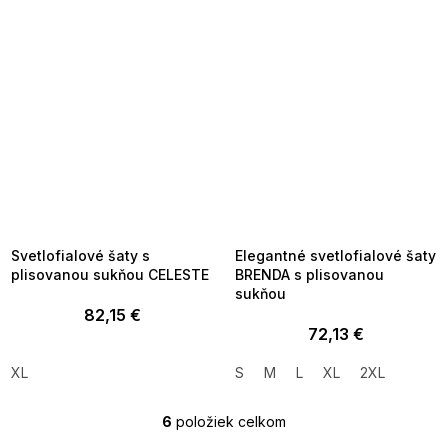
SUMMER SALE -35% ?
SUMMER SALE -35% ?
MMER35:35:EUR:P:f!2026-
G_SUMMER35:35:EUR:P:f!2026-
8-04-09:01,2026-08-10-
08-04-09:01,2026-08-10-
09:00
09:00
Svetlofialové šaty s
Elegantné svetlofialové šaty
plisovanou sukňou CELESTE
BRENDA s plisovanou
sukňou
82,15 €
72,13 €
XL
S
M
L
XL
2XL
6
položiek celkom
O