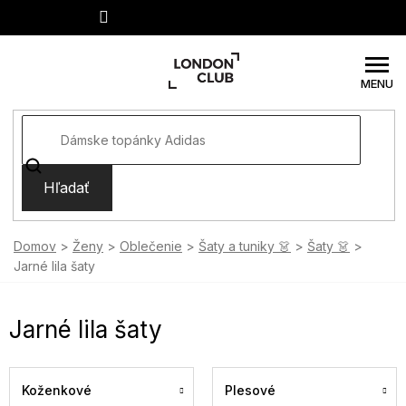
Prejsť
na
obsah
Hľadať
Domov
Ženy
Oblečenie
Šaty a tuniky 👗
Šaty 👗
Jarné lila šaty
Jarné lila šaty
Koženkové
Plesové