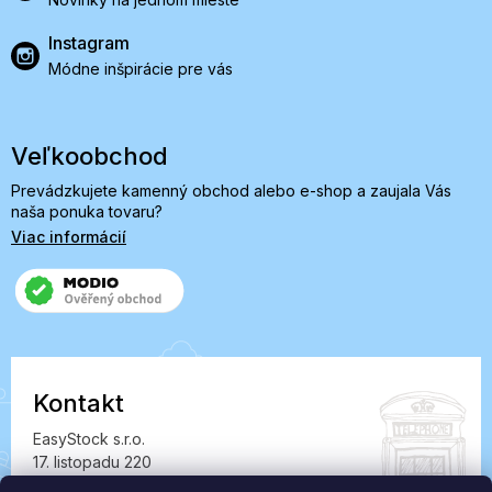
Instagram
Módne inšpirácie pre vás
Veľkoobchod
Prevádzkujete kamenný obchod alebo e-shop a zaujala Vás
naša ponuka tovaru?
Viac informácií
Kontakt
EasyStock s.r.o.
17. listopadu 220
549 41 Červený Kostelec