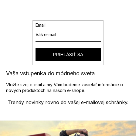
v
l
á
d
a
Email
c
i
e
p
r
PRIHLÁSIŤ SA
v
k
y
Vaša vstupenka do módneho sveta
v
ý
Vložte svoj e-mail a my Vám budeme zasielať informácie o
p
nových produktoch na našom e-shope.
i
s
Trendy novinky rovno do vašej e-mailovej schránky.
u