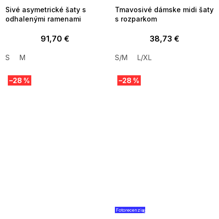
Sivé asymetrické šaty s
Tmavosivé dámske midi šaty
odhalenými ramenami
s rozparkom
91,70 €
38,73 €
S
M
S/M
L/XL
–28 %
–28 %
Fotorecenzia
SUMMER SALE -35% ?
SUMMER SALE -35% ?
MMER35:35:EUR:P:f!2026-
G_SUMMER35:35:EUR:P:f!2026