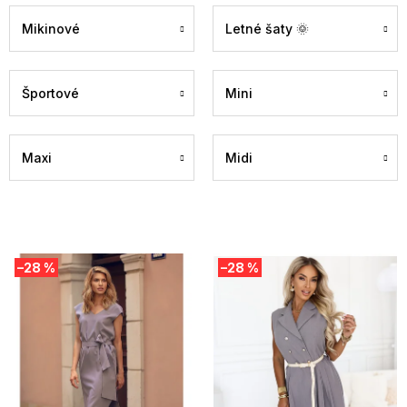
Mikinové
Letné šaty 🌞
Športové
Mini
Maxi
Midi
V
–28 %
–28 %
ý
p
i
s
p
r
o