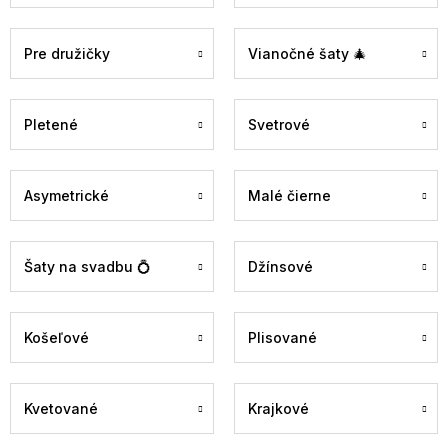
Pre družičky
Vianočné šaty 🎄
Pletené
Svetrové
Asymetrické
Malé čierne
Šaty na svadbu 💍
Džínsové
Košeľové
Plisované
Kvetované
Krajkové