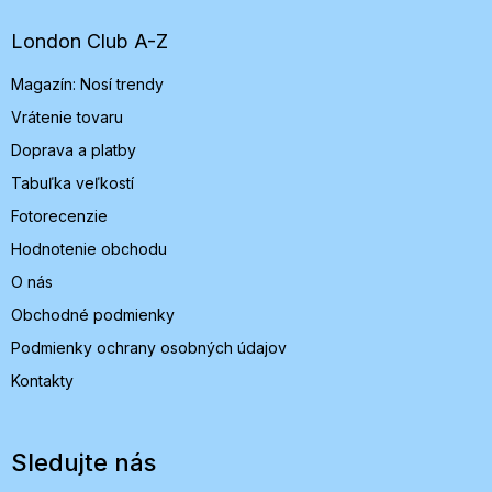
ä
t
London Club A-Z
i
Magazín: Nosí trendy
e
Vrátenie tovaru
Doprava a platby
Tabuľka veľkostí
Fotorecenzie
Hodnotenie obchodu
O nás
Obchodné podmienky
Podmienky ochrany osobných údajov
Kontakty
Sledujte nás