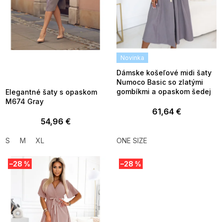
d
u
k
t
o
v
SUMMER SALE -35% ?
Novinka
MMER35:35:EUR:P:f!2026-
8-04-09:01,2026-08-10-
Dámske košeľové midi šaty
09:00
Numoco Basic so zlatými
gombíkmi a opaskom šedej
Elegantné šaty s opaskom
M674 Gray
61,64 €
54,96 €
S
M
XL
ONE SIZE
–28 %
–28 %