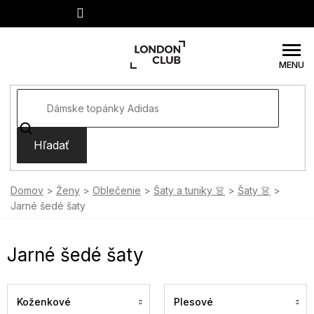
Prejsť
na
obsah
Hľadať
Domov
Ženy
Oblečenie
Šaty a tuniky 👗
Šaty 👗
Jarné šedé šaty
Jarné šedé šaty
Koženkové
Plesové