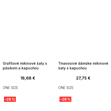
SUMMER SALE -35% ?
SUMMER SALE -35% ?
MMER35:35:EUR:P:f!2026-
G_SUMMER35:35:EUR:P:f!2026-
8-04-09:01,2026-08-10-
08-04-09:01,2026-08-10-
09:00
09:00
Grafitové mikinové šaty s
Tmavosivé dámske mikinové
pásikom a kapucňou
šaty s kapucňou
18,68 €
27,75 €
ONE SIZE
ONE SIZE
–28 %
–28 %