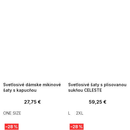
SUMMER SALE -35% ?
SUMMER SALE -35% ?
MMER35:35:EUR:P:f!2026-
G_SUMMER35:35:EUR:P:f!2026-
8-04-09:01,2026-08-10-
08-04-09:01,2026-08-10-
09:00
09:00
Svetlosivé dámske mikinové
Svetlosivé šaty s plisovanou
šaty s kapucňou
sukňou CELESTE
27,75 €
59,25 €
ONE SIZE
L
2XL
–28 %
–28 %