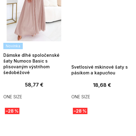
Novinka
SUMMER SALE -35% ?
G_SUMMER35:35:EUR:P:f!2026-
08-04-09:01,2026-08-10-
Dámske dlhé spoločenské
09:00
šaty Numoco Basic s
plisovaným výstrihom
Svetlosivé mikinové šaty s
šedobéžové
pásikom a kapucňou
58,77 €
18,68 €
ONE SIZE
ONE SIZE
–28 %
–28 %