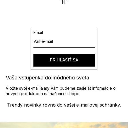
t
á
r
d
á
a
n
k
c
o
i
v
e
Email
a
p
n
r
i
v
e
k
y
PRIHLÁSIŤ SA
v
ý
p
Vaša vstupenka do módneho sveta
i
s
Vložte svoj e-mail a my Vám budeme zasielať informácie o
u
nových produktoch na našom e-shope.
Trendy novinky rovno do vašej e-mailovej schránky.