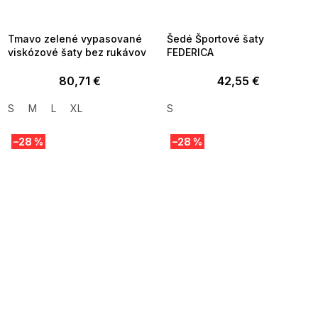
8-04-09:01,2026-08-10-
08-04-09:01,2026-08-10-
09:00
09:00
Tmavo zelené vypasované
Šedé Športové šaty
viskózové šaty bez rukávov
FEDERICA
80,71 €
42,55 €
S
M
L
XL
S
–28 %
–28 %