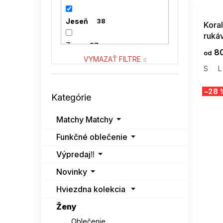
08-04-09
VENATON
0
Jeseň
38
Kora
ruká
VITON
0
Zima
27
80
od
VYMAZAŤ FILTRE
S
L
Preskočiť
–28 
Kategórie
kategórie
Matchy Matchy
Funkčné oblečenie
Výpredaj‼️
Novinky
Hviezdna kolekcia
Ženy
Oblečenie