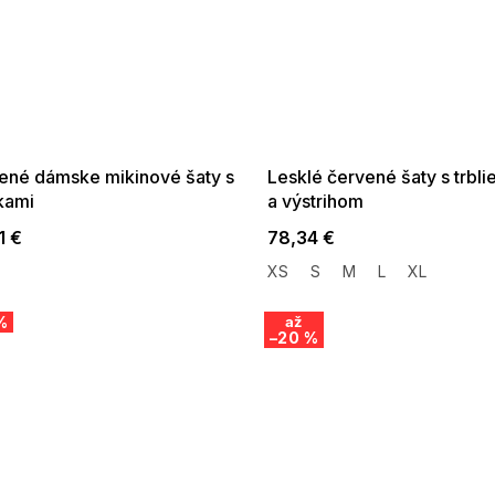
 SALE -35% ?
SUMMER SALE -35% ?
:35:EUR:P:f!2026-
G_SUMMER35:35:EUR:P:f!2026-
:01,2026-08-10-
08-04-09:01,2026-08-10-
09:00
09:00
ené dámske mikinové šaty s
Lesklé červené šaty s trbli
kami
a výstrihom
1 €
78,34 €
XS
S
M
L
XL
%
až
–20 %