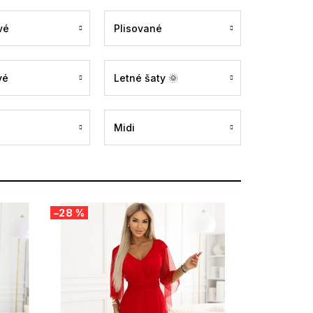
vé
Plisované
vé
Letné šaty 🌞
Midi
–28 %