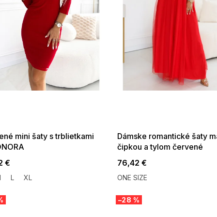
 SALE -35% ?
SUMMER SALE -35% ?
:35:EUR:P:f!2026-
G_SUMMER35:35:EUR:P:f!2026-
:01,2026-08-10-
08-04-09:01,2026-08-10-
09:00
09:00
né mini šaty s trblietkami
Dámske romantické šaty ma
ONORA
čipkou a tylom červené
2 €
76,42 €
M
L
XL
ONE SIZE
%
–28 %