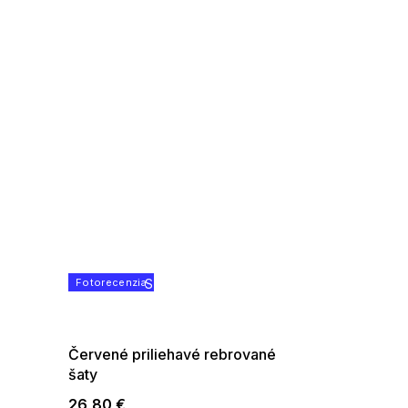
Fotorecenzia
SUMMER SALE -35% ?
G_SUMMER35:35:EUR:P:f!2026-
08-04-09:01,2026-08-10-
09:00
Červené priliehavé rebrované
šaty
26,80 €