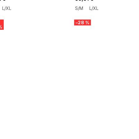
L/XL
S/M
L/XL
–28 %
%
 SALE -35% ?
SUMMER SALE -35% ?
:35:EUR:P:f!2026-
G_SUMMER35:35:EUR:P:f!2026-