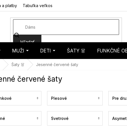
 a platby
Tabuľka veľkostí
Fotorecenzie
Hodnotenie obcho
Hľadať
MUŽI
DETI
ŠATY 👗
FUNKČNÉ OB
košík
Šaty 👗
Jesenné červené šaty
enné červené šaty
nkové
Plesové
Pre dru
ené
Svetrové
Asymet