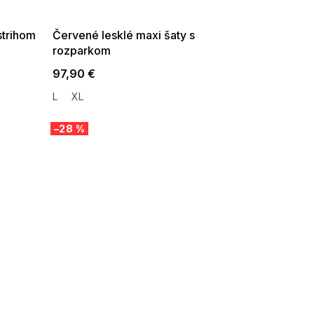
08-04-09:01,2026-08-10-
09:00
strihom
Červené lesklé maxi šaty s
rozparkom
97,90 €
L
XL
–28 %