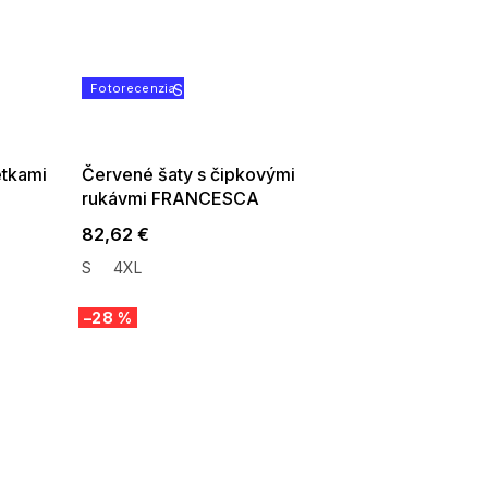
Fotorecenzia
SUMMER SALE -35% ?
G_SUMMER35:35:EUR:P:f!2026-
08-04-09:01,2026-08-10-
09:00
etkami
Červené šaty s čipkovými
rukávmi FRANCESCA
82,62 €
S
4XL
–28 %