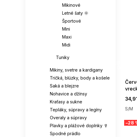
Mikinové
Letné šaty 🌞
Športové
Mini
Maxi
Midi
Tuniky
SUMMER
G_SUMMER35
08-04-09
Mikiny, svetre a kardigany
Tričká, blúzky, body a košele
Červ
Saká a blejzre
vrec
Nohavice a džínsy
34,9
Kraťasy a sukne
S/M
Tepláky, súpravy a legíny
Overaly a súpravy
–28 
Plavky a plážové doplnky 👙
Spodné prádlo