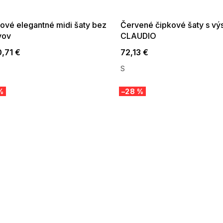
:01,2026-08-10-
08-04-09:01,2026-08-10-
09:00
09:00
lové elegantné midi šaty bez
Červené čipkové šaty s vý
vov
CLAUDIO
,71 €
72,13 €
S
%
–28 %