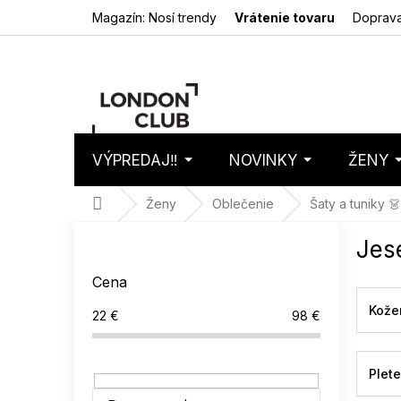
Prejsť
Magazín: Nosí trendy
Vrátenie tovaru
Doprava
na
obsah
VÝPREDAJ‼️
NOVINKY
ŽENY
Nákupný
Prázdny 
košík
Domov
Ženy
Oblečenie
Šaty a tuniky 👗
B
Jes
o
č
Cena
n
ý
Kože
22
€
98
€
p
a
n
Plet
e