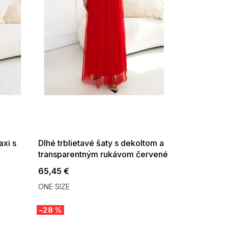
SUMMER SALE -35% ?
G_SUMMER35:35:EUR:P:f!2026-
08-04-09:01,2026-08-10-
09:00
xi s
Dlhé trblietavé šaty s dekoltom a
transparentným rukávom červené
65,45 €
ONE SIZE
–28 %