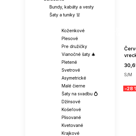
Bundy, kabáty a vesty
Šaty a tuniky 👗
Šaty 👗
SUMMER
G_SUMMER35
Koženkové
08-04-09
Plesové
Pre družičky
Červ
Vianočné šaty 🎄
vrec
Pletené
30,6
Svetrové
S/M
Asymetrické
Malé čierne
–28 
Šaty na svadbu 💍
Džínsové
Košeľové
Plisované
Kvetované
Krajkové