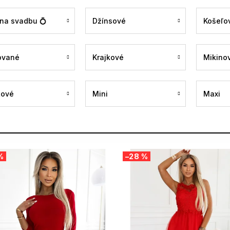
 na svadbu 💍
Džínsové
Košeľo
ované
Krajkové
Mikino
tové
Mini
Maxi
%
–28 %