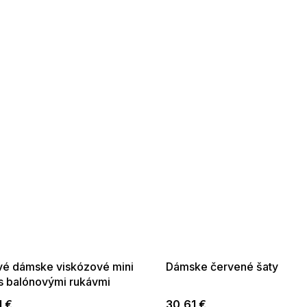
 SALE -35% ?
SUMMER SALE -35% ?
:35:EUR:P:f!2026-
G_SUMMER35:35:EUR:P:f!2026-
:01,2026-08-10-
08-04-09:01,2026-08-10-
09:00
09:00
vé dámske viskózové mini
Dámske červené šaty
 s balónovými rukávmi
1 €
30,61 €