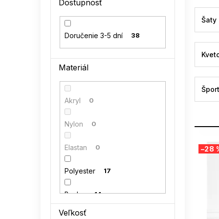
Dostupnosť
l
Šaty
Doručenie 3-5 dní
38
Kvet
Materiál
Špor
Akryl
0
Nylon
0
V
Elastan
0
–28 
ý
p
Polyester
17
i
s
p
Bavlna
14
r
Veľkosť
o
Polyamid
0