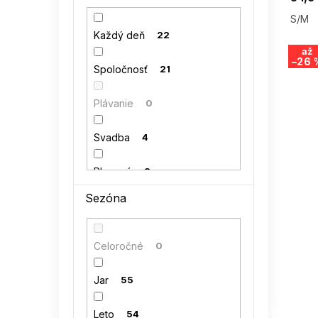
42
0
S/M
kocula
0
Každý deň
22
44
0
až
–26 
LENITIF
4
Spoločnosť
21
46
0
MiniMom by TESSITA
0
Plávanie
0
48
0
NUMERO
0
Svadba
4
NUMOCO
10
Plesové
8
Sezóna
PAMUK LINE
0
RELEVANCE
2
Celoročné
0
RUE PARIS
9
Jar
55
SUMMER
SUBLEVEL
0
G_SUMMER35
Leto
54