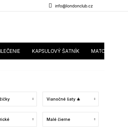
du
O nás
Obchodné podmienky
Podmienky ochrany osobný
info@londonclub.cz
LEČENIE
KAPSULOVÝ ŠATNÍK
MATCHY MATC
žičky
Vianočné šaty 🎄
rické
Malé čierne