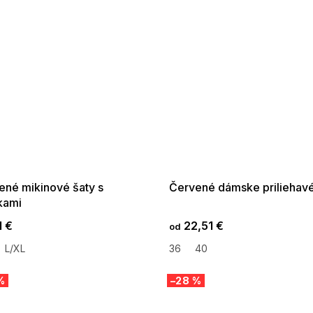
 SALE -35% ?
SUMMER SALE -35% ?
:35:EUR:P:f!2026-
G_SUMMER35:35:EUR:P:f!2026-
:01,2026-08-10-
08-04-09:01,2026-08-10-
09:00
09:00
ené mikinové šaty s
Červené dámske priliehavé
kami
1 €
22,51 €
od
L/XL
36
40
%
–28 %