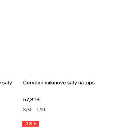
SUMMER SALE -35% ?
G_SUMMER35:35:EUR:P:f!2026-
08-04-09:01,2026-08-10-
09:00
 šaty
Červené mikinové šaty na zips
57,81 €
S/M
L/XL
–28 %