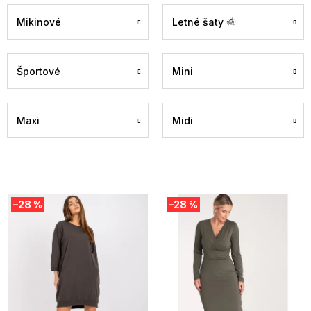
Mikinové
Letné šaty 🌞
Športové
Mini
Maxi
Midi
V
–28 %
–28 %
ý
p
i
s
p
r
o