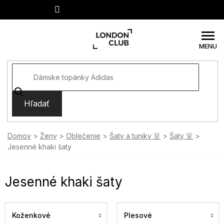
Prejsť
na
obsah
Hľadať
Domov
Ženy
Oblečenie
Šaty a tuniky 👗
Šaty 👗
Jesenné khaki šaty
Jesenné khaki šaty
Koženkové
Plesové