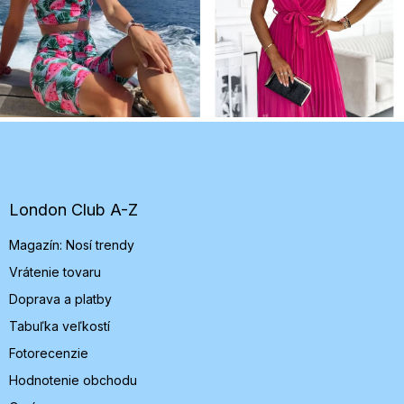
Z
á
p
ä
t
London Club A-Z
i
Magazín: Nosí trendy
e
Vrátenie tovaru
Doprava a platby
Tabuľka veľkostí
Fotorecenzie
Hodnotenie obchodu