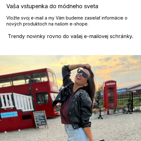
y
Vaša vstupenka do módneho sveta
v
ý
Vložte svoj e-mail a my Vám budeme zasielať informácie o
p
nových produktoch na našom e-shope.
i
s
Trendy novinky rovno do vašej e-mailovej schránky.
u