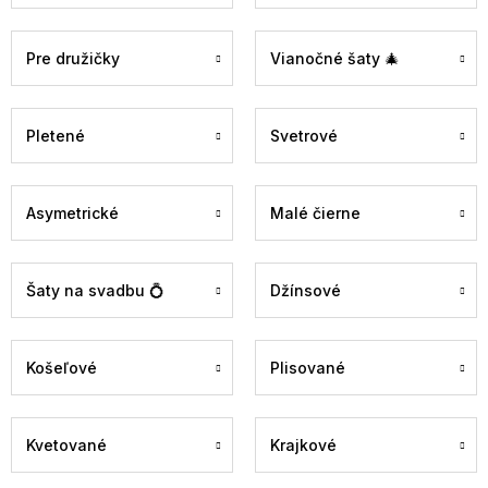
Pre družičky
Vianočné šaty 🎄
Pletené
Svetrové
Asymetrické
Malé čierne
Šaty na svadbu 💍
Džínsové
Košeľové
Plisované
Kvetované
Krajkové