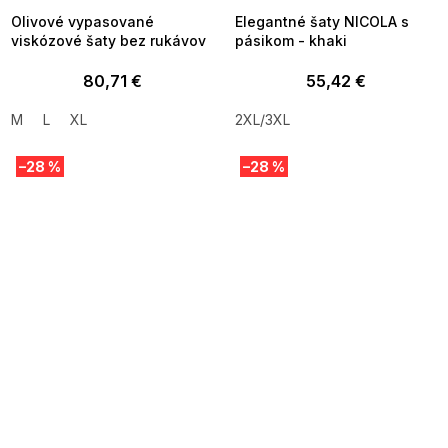
Olivové vypasované
Elegantné šaty NICOLA s
viskózové šaty bez rukávov
pásikom - khaki
80,71 €
55,42 €
M
L
XL
2XL/3XL
–28 %
–28 %
SUMMER SALE -35% ?
SUMMER SALE -35% ?