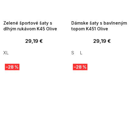
FLASH SALE -35% ?
FLASH SALE -35% ?
_FLS35:35:EUR:P:f!2026-
G_FLS35:35:EUR:P:f!2026-
8-10-09:01,2026-08-13-
08-10-09:01,2026-08-13-
09:00
09:00
Zelené športové šaty s
Dámske šaty s bavlneným
dlhým rukávom K45 Olive
topom K451 Olive
29,19 €
29,19 €
XL
S
L
–28 %
–28 %