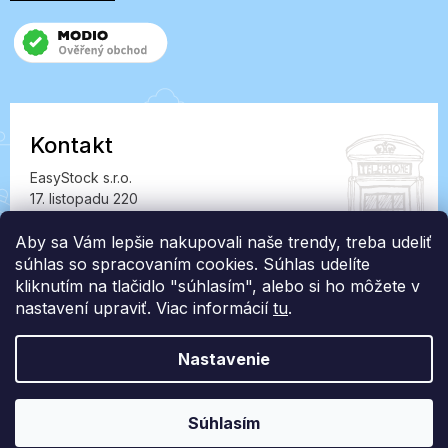
Kontakt
EasyStock s.r.o.
17. listopadu 220
549 41 Červený Kostelec
Aby sa Vám lepšie nakupovali naše trendy, treba udeliť
IČ: 07727402, DIČ: CZ07727402
súhlas so spracovaním cookies. Súhlas udelíte
info@londonclub.sk
kliknutím na tlačidlo "súhlasím", alebo si ho môžete v
nastavení upraviť. Viac informácií
tu
.
Nastavenie
Vytvoril Shoptet Premium
Súhlasím
Copyright 2026
LondonClub.sk
. Všetky práva vyhradené.