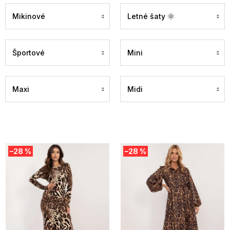
Mikinové
Letné šaty 🌞
Športové
Mini
Maxi
Midi
V
–28 %
–28 %
ý
p
i
s
p
r
o