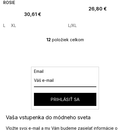
ROSIE
26,80 €
30,61 €
L
XL
L/XL
12
položiek celkom
O
v
l
á
d
a
Email
c
i
e
p
r
PRIHLÁSIŤ SA
v
k
y
Vaša vstupenka do módneho sveta
v
ý
Vložte svoj e-mail a my Vám budeme zasielať informácie o