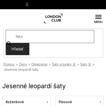
Prejsť
na
obsah
Hľadať
Domov
Ženy
Oblečenie
Šaty a tuniky 👗
Šaty 👗
Jesenné leopardí šaty
Jesenné leopardí šaty
Koženkové
Plesové