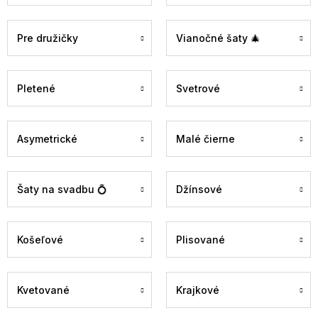
Pre družičky
Vianočné šaty 🎄
Pletené
Svetrové
Asymetrické
Malé čierne
Šaty na svadbu 💍
Džínsové
Košeľové
Plisované
Kvetované
Krajkové