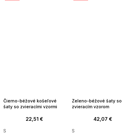
SUMMER SALE -35% ?
SUMMER SALE -35% ?
MMER35:35:EUR:P:f!2026-
G_SUMMER35:35:EUR:P:f!2026-
8-04-09:01,2026-08-10-
08-04-09:01,2026-08-10-
09:00
09:00
Čierno-béžové košeľové
Zeleno-béžové šaty so
šaty so zvieracími vzormi
zvieracím vzorom
22,51 €
42,07 €
S
S