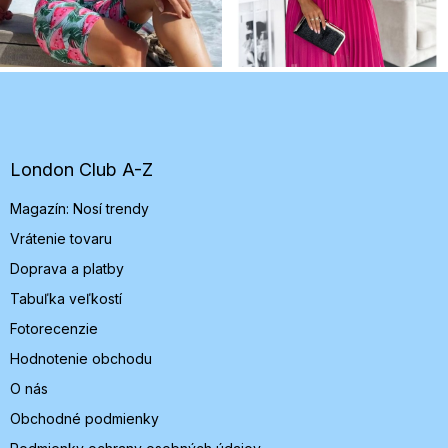
Z
á
p
ä
t
London Club A-Z
i
Magazín: Nosí trendy
e
Vrátenie tovaru
Doprava a platby
Tabuľka veľkostí
Fotorecenzie
Hodnotenie obchodu
O nás
Obchodné podmienky