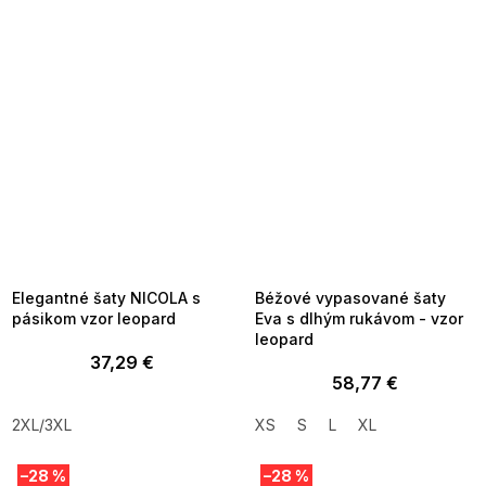
SUMMER SALE -35% ?
SUMMER SALE -35% ?
MMER35:35:EUR:P:f!2026-
G_SUMMER35:35:EUR:P:f!2026-
8-04-09:01,2026-08-10-
08-04-09:01,2026-08-10-
09:00
09:00
Elegantné šaty NICOLA s
Béžové vypasované šaty
pásikom vzor leopard
Eva s dlhým rukávom - vzor
leopard
37,29 €
58,77 €
2XL/3XL
XS
S
L
XL
–28 %
–28 %