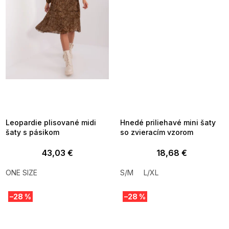
SUMMER SALE -35% ?
SUMMER SALE -35% ?
MMER35:35:EUR:P:f!2026-
G_SUMMER35:35:EUR:P:f!2026-
8-04-09:01,2026-08-10-
08-04-09:01,2026-08-10-
09:00
09:00
Leopardie plisované midi
Hnedé priliehavé mini šaty
šaty s pásikom
so zvieracím vzorom
43,03 €
18,68 €
ONE SIZE
S/M
L/XL
–28 %
–28 %