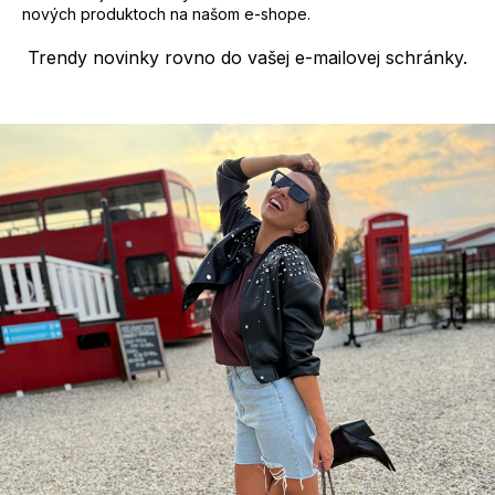
p
nových produktoch na našom e-shope.
i
s
Trendy novinky rovno do vašej e-mailovej schránky.
u