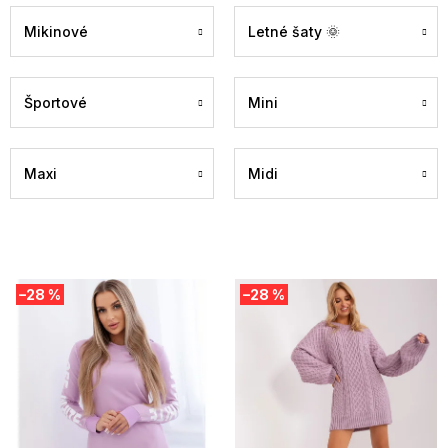
Mikinové
Letné šaty 🌞
Športové
Mini
Maxi
Midi
V
–28 %
–28 %
ý
p
i
s
p
r
o