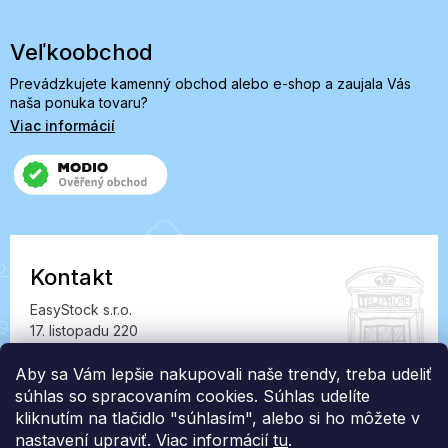
Veľkoobchod
Prevádzkujete kamenný obchod alebo e-shop a zaujala Vás
naša ponuka tovaru?
Viac informácií
Kontakt
EasyStock s.r.o.
17. listopadu 220
549 41 Červený Kostelec
Aby sa Vám lepšie nakupovali naše trendy, treba udeliť
IČ: 07727402, DIČ: CZ07727402
súhlas so spracovaním cookies. Súhlas udelíte
info@londonclub.sk
kliknutím na tlačidlo "súhlasím", alebo si ho môžete v
nastavení upraviť. Viac informácií
tu
.