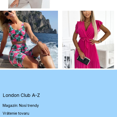
Z
á
p
ä
t
London Club A-Z
i
Magazín: Nosí trendy
e
Vrátenie tovaru