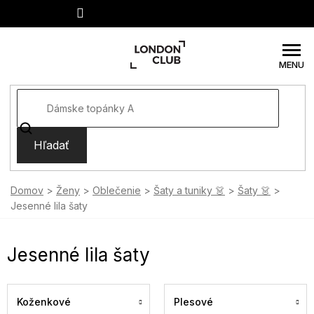
Prejsť
na
obsah
Hľadať
Domov
Ženy
Oblečenie
Šaty a tuniky 👗
Šaty 👗
Jesenné lila šaty
Jesenné lila šaty
Koženkové
Plesové