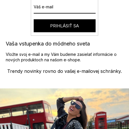
c
i
e
p
r
PRIHLÁSIŤ SA
v
k
y
Vaša vstupenka do módneho sveta
v
ý
Vložte svoj e-mail a my Vám budeme zasielať informácie o
p
nových produktoch na našom e-shope.
i
s
Trendy novinky rovno do vašej e-mailovej schránky.
u