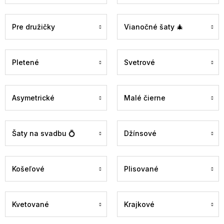
Pre družičky
Vianočné šaty 🎄
Pletené
Svetrové
Asymetrické
Malé čierne
Šaty na svadbu 💍
Džínsové
Košeľové
Plisované
Kvetované
Krajkové