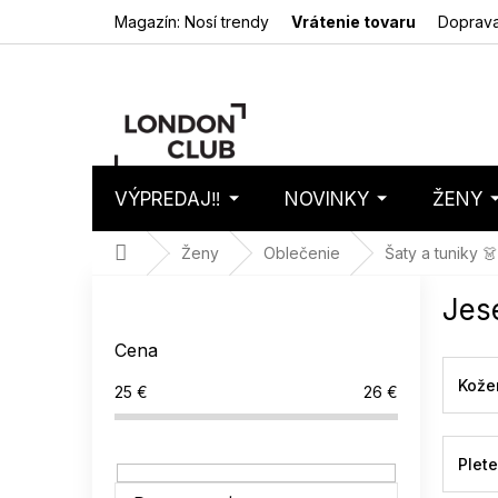
Prejsť
Magazín: Nosí trendy
Vrátenie tovaru
Doprava
na
obsah
VÝPREDAJ‼️
NOVINKY
ŽENY
Nákupný
Prázdny 
košík
Domov
Ženy
Oblečenie
Šaty a tuniky 👗
B
Jese
o
č
Cena
n
ý
Kože
25
€
26
€
p
a
n
Plet
e