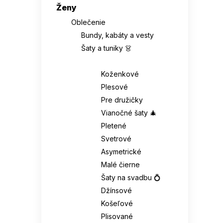
Ženy
Oblečenie
Bundy, kabáty a vesty
Šaty a tuniky 👗
Šaty 👗
Koženkové
Plesové
Pre družičky
Vianočné šaty 🎄
Pletené
Svetrové
Asymetrické
Malé čierne
Šaty na svadbu 💍
Džínsové
Košeľové
Plisované