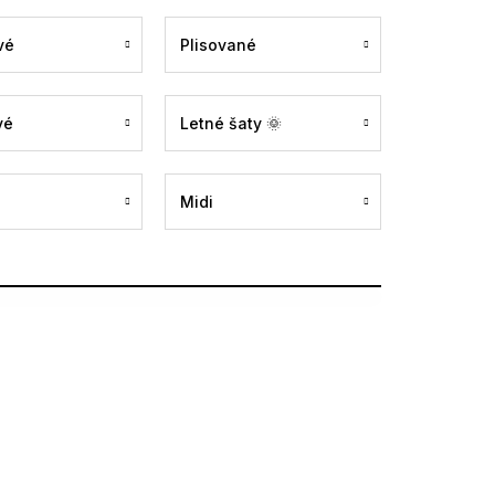
vé
Plisované
vé
Letné šaty 🌞
Midi