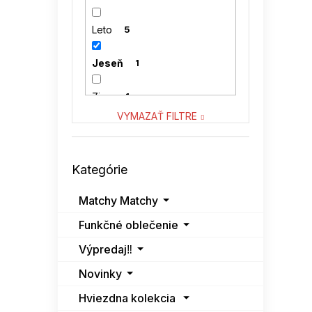
SUBLEVEL
0
Leto
5
VENATON
0
Jeseň
1
VITON
0
Zima
1
VYMAZAŤ FILTRE
Preskočiť
Kategórie
kategórie
Matchy Matchy
Funkčné oblečenie
Výpredaj‼️
Novinky
Hviezdna kolekcia