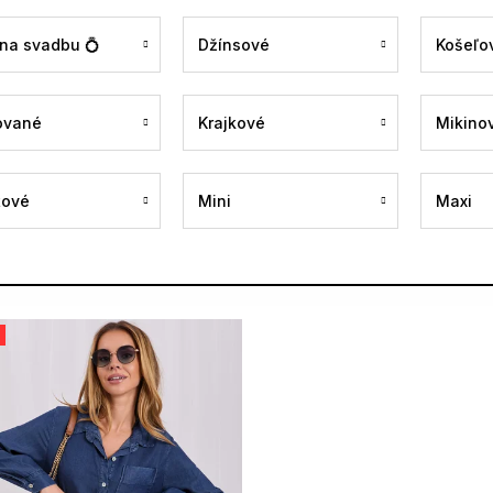
 na svadbu 💍
Džínsové
Košeľo
ované
Krajkové
Mikino
tové
Mini
Maxi