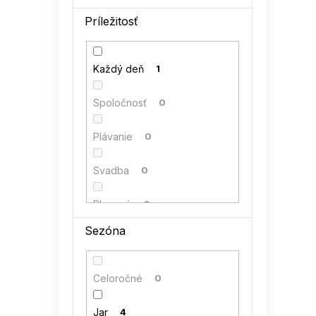
40
0
Príležitosť
Kesi
0
42
0
kocula
0
Každý deň
1
44
0
LENITIF
0
Spoločnosť
0
46
0
MiniMom by TESSITA
0
Plávanie
0
48
0
NUMERO
0
Svadba
0
NUMOCO
0
Plesové
0
Sezóna
PAMUK LINE
0
RELEVANCE
0
Celoročné
0
RUE PARIS
0
Jar
4