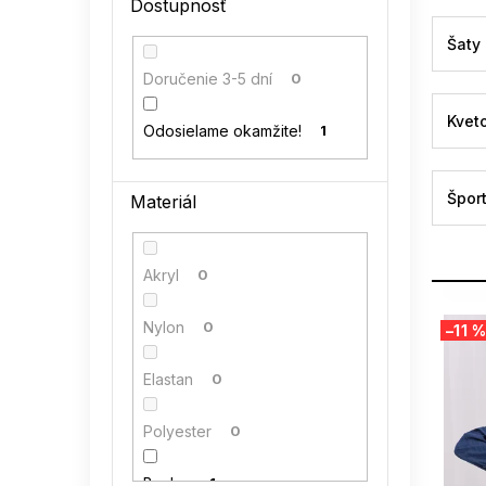
Dostupnosť
l
Šaty
Doručenie 3-5 dní
0
Kvet
Odosielame okamžite!
1
Špor
Materiál
Akryl
0
V
Nylon
0
–11 %
ý
p
Elastan
0
i
s
p
Polyester
0
r
o
Bavlna
1