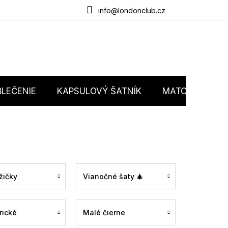
du
O nás
Obchodné podmienky
Podmienky ochrany osobný
info@londonclub.cz
LEČENIE
KAPSULOVÝ ŠATNÍK
MATCHY MATC
žičky
Vianočné šaty 🎄
rické
Malé čierne