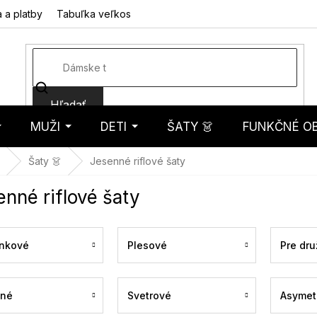
 a platby
Tabuľka veľkostí
Fotorecenzie
Hodnotenie obcho
Hľadať
MUŽI
DETI
ŠATY 👗
FUNKČNÉ OB
košík
Šaty 👗
Jesenné riflové šaty
nné riflové šaty
nkové
Plesové
Pre dru
ené
Svetrové
Asymet