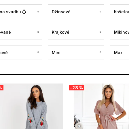
 na svadbu 💍
Džínsové
Košeľo
ované
Krajkové
Mikino
tové
Mini
Maxi
%
–28 %