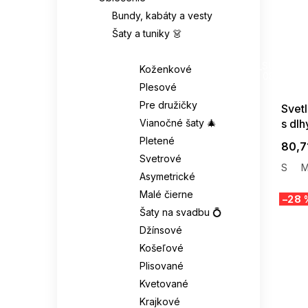
Bundy, kabáty a vesty
Šaty a tuniky 👗
Šaty 👗
SUMMER
G_SUMMER35
Koženkové
08-04-09
Plesové
Pre družičky
Svet
Vianočné šaty 🎄
s dl
Pletené
80,7
Svetrové
S
Asymetrické
Malé čierne
–28 
Šaty na svadbu 💍
Džínsové
Košeľové
Plisované
Kvetované
Krajkové