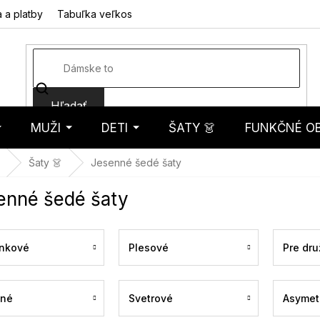
 a platby
Tabuľka veľkostí
Fotorecenzie
Hodnotenie obcho
Hľadať
MUŽI
DETI
ŠATY 👗
FUNKČNÉ OB
košík
Šaty 👗
Jesenné šedé šaty
enné šedé šaty
nkové
Plesové
Pre dru
ené
Svetrové
Asymet