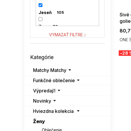
08-04-09
VENATON
2
Jeseň
105
Sivé 
goli
VITON
0
Zima
72
80,7
VYMAZAŤ FILTRE
ONE S
Preskočiť
–28 
Kategórie
kategórie
Matchy Matchy
Funkčné oblečenie
Výpredaj‼️
Novinky
Hviezdna kolekcia
Ženy
Oblečenie