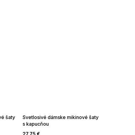
SUMMER SALE -35% ?
G_SUMMER35:35:EUR:P:f!2026-
08-04-09:01,2026-08-10-
09:00
é šaty
Svetlosivé dámske mikinové šaty
s kapucňou
27,75 €