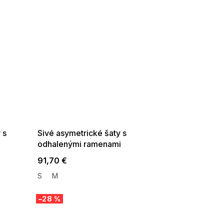
SUMMER SALE -35% ?
G_SUMMER35:35:EUR:P:f!2026-
08-04-09:01,2026-08-10-
09:00
 s
Sivé asymetrické šaty s
odhalenými ramenami
91,70 €
S
M
–28 %