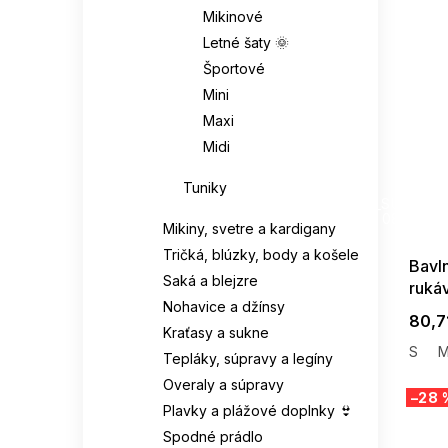
Mikinové
Letné šaty 🌞
Športové
Mini
Maxi
Midi
Tuniky
SUMMER
G_SUMMER35
08-04-09
Mikiny, svetre a kardigany
Tričká, blúzky, body a košele
Bavl
Saká a blejzre
ruká
Nohavice a džínsy
80,7
Kraťasy a sukne
S
Tepláky, súpravy a legíny
Overaly a súpravy
–28 
Plavky a plážové doplnky 👙
Spodné prádlo