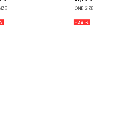
IZE
ONE SIZE
%
–28 %
 SALE -35% ?
SUMMER SALE -35% ?
:35:EUR:P:f!2026-
G_SUMMER35:35:EUR:P:f!2026-