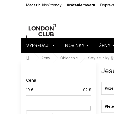
Prejsť
Magazín: Nosí trendy
Vrátenie tovaru
Doprava
na
obsah
VÝPREDAJ‼️
NOVINKY
ŽENY
Nákupný
Prázdny 
košík
Domov
Ženy
Oblečenie
Šaty a tuniky 👗
B
Jes
o
č
Cena
n
ý
Kože
10
€
92
€
p
a
n
Plet
e