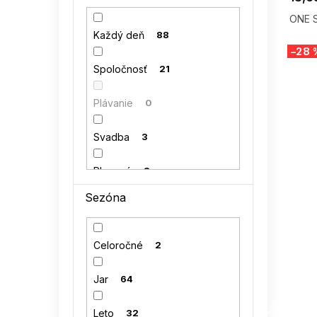
42
1
ONE S
kocula
0
Každý deň
88
44
0
–28 
LENITIF
3
Spoločnosť
21
46
0
MiniMom by TESSITA
0
Plávanie
0
48
0
NUMERO
0
Svadba
3
NUMOCO
6
Plesové
3
Sezóna
PAMUK LINE
6
RELEVANCE
6
Celoročné
2
RUE PARIS
18
Jar
64
SUMMER
SUBLEVEL
0
G_SUMMER35
Leto
32