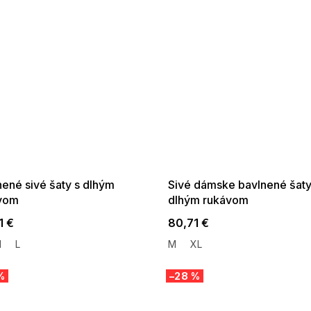
 SALE -35% ?
SUMMER SALE -35% ?
:35:EUR:P:f!2026-
G_SUMMER35:35:EUR:P:f!2026-
:01,2026-08-10-
08-04-09:01,2026-08-10-
09:00
09:00
nené sivé šaty s dlhým
Sivé dámske bavlnené šaty
vom
dlhým rukávom
1 €
80,71 €
M
L
M
XL
%
–28 %