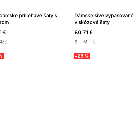
:01,2026-08-10-
08-04-09:01,2026-08-10-
09:00
09:00
dámske priliehavé šaty s
Dámske sivé vypasované
erom
viskózové šaty
1 €
80,71 €
IZE
S
M
L
%
–28 %