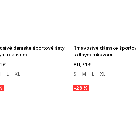
 SALE -35% ?
SUMMER SALE -35% ?
:35:EUR:P:f!2026-
G_SUMMER35:35:EUR:P:f!2026-
:01,2026-08-10-
08-04-09:01,2026-08-10-
09:00
09:00
losivé dámske športové šaty
Tmavosivé dámske športov
hým rukávom
s dlhým rukávom
1 €
80,71 €
M
L
XL
S
M
L
XL
%
–28 %