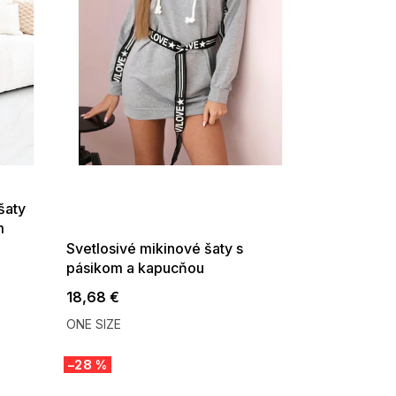
SUMMER SALE -35% ?
G_SUMMER35:35:EUR:P:f!2026-
08-04-09:01,2026-08-10-
šaty
09:00
m
Svetlosivé mikinové šaty s
pásikom a kapucňou
18,68 €
ONE SIZE
–28 %