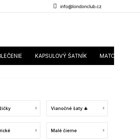
du
O nás
Obchodné podmienky
Podmienky ochrany osobný
info@londonclub.cz
LEČENIE
KAPSULOVÝ ŠATNÍK
MATCHY MATC
žičky
Vianočné šaty 🎄
rické
Malé čierne