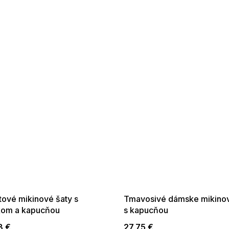
 SALE -35% ?
SUMMER SALE -35% ?
:35:EUR:P:f!2026-
G_SUMMER35:35:EUR:P:f!2026-
:01,2026-08-10-
08-04-09:01,2026-08-10-
09:00
09:00
tové mikinové šaty s
Tmavosivé dámske mikinov
kom a kapucňou
s kapucňou
8 €
27,75 €