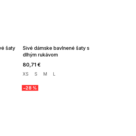
SUMMER SALE -35% ?
G_SUMMER35:35:EUR:P:f!2026-
08-04-09:01,2026-08-10-
09:00
é šaty
Sivé dámske bavlnené šaty s
dlhým rukávom
80,71 €
XS
S
M
L
–28 %