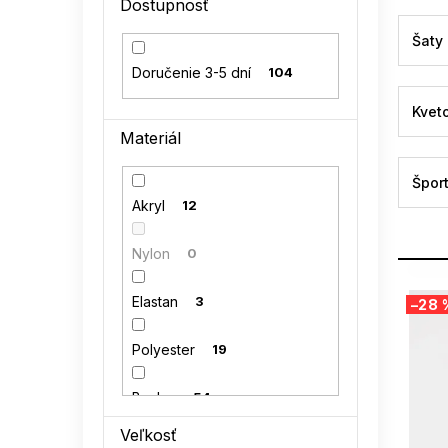
Dostupnosť
l
Šaty
Doručenie 3-5 dní
104
Kvet
Materiál
Špor
Akryl
12
Nylon
0
V
Elastan
3
–28 
ý
p
Polyester
19
i
s
p
Bavlna
54
r
Veľkosť
o
Polyamid
0