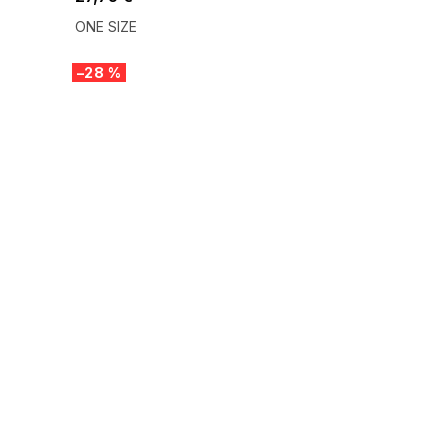
ONE SIZE
–28 %
SUMMER SALE -35% ?
G_SUMMER35:35:EUR:P:f!2026-