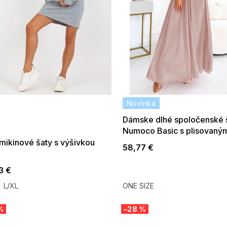
 SALE -35% ?
Novinka
:35:EUR:P:f!2026-
:01,2026-08-10-
Dámske dlhé spoločenské 
09:00
Numoco Basic s plisovaný
výstrihom šedobéžové
mikinové šaty s výšivkou
58,77 €
3 €
L/XL
ONE SIZE
%
–28 %