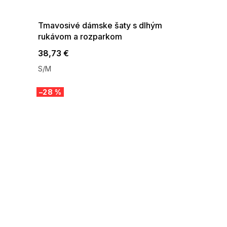
08-04-09:01,2026-08-10-
09:00
Tmavosivé dámske šaty s dlhým
rukávom a rozparkom
38,73 €
S/M
–28 %