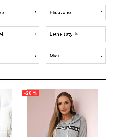
vé
Plisované
vé
Letné šaty 🌞
Midi
–28 %